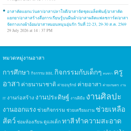
อาสาคัดแยกแว่นตา/อาสาปลาใจดี/อาสาจัดชุดเมล็ดพันธุ์/อาสาคัด
แยกยา/อาสาสร้างสื่อการเรียนรู้บนผืนผ้า/อาสาผลิตแฟลชการ์ด/อาสา
จัดกางเกงผ้าอ้อม/อาสาหมอนหนุนอุ่นรัก วันที่ 22-23, 29-30 ส.ค. 2569
29 July 2026 at 14 : 37 PM
หมวดหมู่งานอาสา
ครู
กิจกรรมกับเด็กๆ
การศึกษา
กิจกรรม BBL
คนชรา
อาสา
ค่ายนานาชาติ
ค่ายอาสา
ค่ายอนุรักษ์
ค่ายเกษตร
งาน
งานศิลปะ
งานประดิษฐ์
งานก่อสร้าง
งานฝีมือ
IT
ช่วยเหลือ
งานออกแรง
ช่วยกิจกรรม
ช่วยเตรียมงาน
สัตว์
ทาสี
ทำความสะอาด
ดูแลเด็ก
ซ่อมห้องเรียน