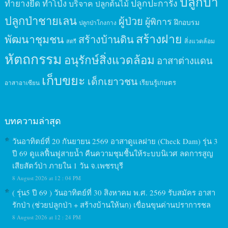
ปลูกป่า
ปลูกปะการัง
ทำยางยืด
ทำโป่ง
บริจาค
ปลูกต้นไม้
ปลูกป่าชายเลน
ผู้ป่วย
ผู้พิการ
ฝึกอบรม
ปลูกป่าโกงกาง
สร้างฝาย
พัฒนาชุมชน
สร้างบ้านดิน
สิ่งแวดล้อม
สตรี
หัตถกรรม
อนุรักษ์สิ่งแวดล้อม
อาสาต่างแดน
เก็บขยะ
เด็กเยาวชน
เรียนรู้เกษตร
อาสาอาเซียน
บทความล่าสุด
วันอาทิตย์ที่ 20 กันยายน 2569 อาสาดูแลฝาย (Check Dam) รุ่น 3
ปี 69 ดูแลฟื้นฟูสายน้ำ คืนความชุมชื้นให้ระบบนิเวศ ลดการสูญ
เสียสัตว์ป่า ภายใน 1 วัน จ.เพชรบุรี
8 August 2026 at 12 : 04 PM
( รุ่น5 ปี 69 ) วันอาทิตย์ที่ 30 สิงหาคม พ.ศ. 2569 รับสมัคร อาสา
รักป่า (ช่วยปลูกป่า + สร้างบ้านให้นก) เขื่อนขุนด่านปราการชล
8 August 2026 at 12 : 24 PM