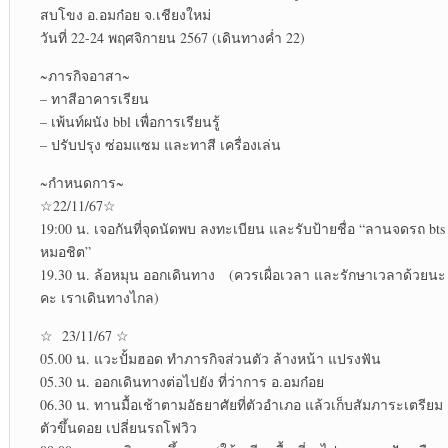
สบโขง อ.อมก๋อย จ.เชียงใหม่
วันที่ 22-24 พฤศจิกายน​ 2567 (เดินทางค่ำ 22)
~ภารกิจ​อาสา~
– ทาสีอาคารเรียน
– เพ้นท์ผนัง​ bbl เพื่อการ​เรียนรู้​
– ปรับปรุง​ ซ่อมแซม​ และทาสี เครื่องเล่น
~กำหนดการ~
☆22/11/67☆
19:00 น. เจอกันที่จุดนัดพบ ลงทะเบียน และรับป้ายชื่อ “ลานจดรถ bts
หมอ​ชิต”
19.30 น. ล้อหมุน ออกเดินทาง (ควรเผื่อเวลา และรักษาเวลาด้วยนะ
คะ เราเดินทางไกล)
☆ 23/11/67 ☆
05.00 น. แวะปั้มฮอด ทำภารกิจส่วนตัว ล้าง​หน้า แปรงฟัน​
05.30 น. ออกเดินทางต่อไปยัง ที่ว่าการ อ.อมก๋อย
06.30 น. ทานมื้อเช้าตามอัธยาศัย​ที่ตัวอำเภอ แล้วเก็บสัมภาระ​เตรียม
ตัว​ขึ้นดอย เปลี่ยน​รถโฟวิว