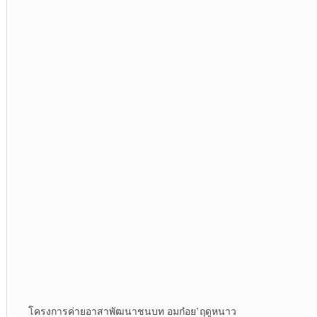
โครงการค่ายอาสาพัฒนา​ชนบท​ อมก๋อย​’ฤดูหนาว