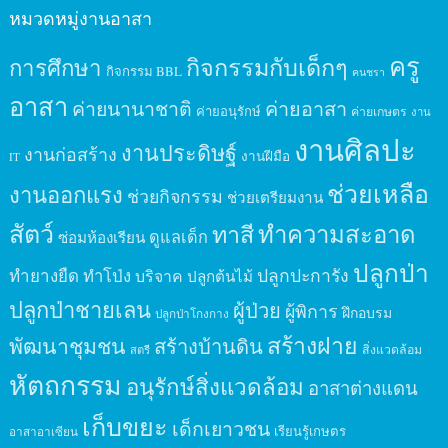
หมวดหมู่งานอาสา
ครู
กิจกรรมกับเด็กๆ
การศึกษา
กิจกรรม BBL
คนชรา
อาสา
ค่ายนานาชาติ
ค่ายอาสา
ค่ายอนุรักษ์
ค่ายเกษตร
งาน
งานศิลปะ
งานประดิษฐ์
งานก่อสร้าง
งานฝีมือ
IT
ช่วยเหลือ
งานออกแรง
ช่วยกิจกรรม
ช่วยเตรียมงาน
สัตว์
ทาสี
ทำความสะอาด
ดูแลเด็ก
ซ่อมห้องเรียน
ปลูกป่า
ปลูกปะการัง
ทำยางยืด
ทำโป่ง
บริจาค
ปลูกต้นไม้
ปลูกป่าชายเลน
ผู้ป่วย
ผู้พิการ
ฝึกอบรม
ปลูกป่าโกงกาง
สร้างฝาย
พัฒนาชุมชน
สร้างบ้านดิน
สิ่งแวดล้อม
สตรี
หัตถกรรม
อนุรักษ์สิ่งแวดล้อม
อาสาต่างแดน
เก็บขยะ
เด็กเยาวชน
เรียนรู้เกษตร
อาสาอาเซียน