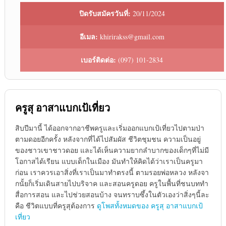
ปิดรับสมัครวันที่:
20/11/2024
อีเมล:
khirirakss@gmail.com
เบอร์ติดต่อ:
(097) 101-2834
ครูสุ อาสาแบกเป้เที่ยว
สิบปีมานี้ ได้ออกจากอาชีพครูและเริ่มออกแบกเป้เที่ยวไปตามป่า
ตามดอยอีกครั้ง หลังจากที่ได้ไปสัมผัส ชีวิตชุมชน ความเป็นอยู่
ของชาวเขาชาวดอย และได้เห็นความยากลำบากของเด็กๆที่ไม่มี
โอกาสได้เรียน แบบเด็กในเมือง มันทำให้คิดได้ว่าเราเป็นครูมา
ก่อน เราควรเอาสิ่งที่เราเป็นมาทำตรงนี้ ตามรอยพ่อหลวง หลังจา
กนั้ยก็เริ่มเดินสายไปบริจาค และสอนครูดอย ครูในพื้นที่ชนบททำ
สื่อการสอน และไปช่วยสอนบ้าง จนทราบซึ้งในตัวเองว่าสิ่งๆนี้ละ
คือ ชีวิตแบบที่ครูสุต้องการ
ดูโพสทั้งหมดของ ครูสุ อาสาแบกเป้
เที่ยว