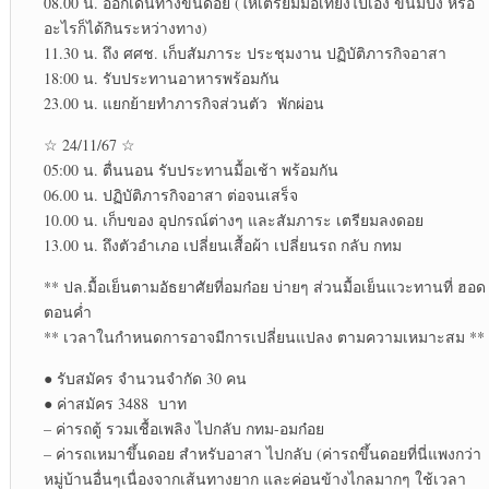
08.00 น. ออกเดินทางขึ้นดอย (ให้เตรียมมื้อเที่ยงไปเอง ขนมปัง หรือ
อะไรก็ได้กินระหว่าง​ทาง)​
11.30 น. ถึง ศศช. เก็บสัมภาระ​ ประชุมงาน ปฏิบัติ​ภารกิจ​อาสา
18:00 น. รับประทานอาหารพร้อมกัน
23.00 น. แยกย้ายทำภารกิจส่วนตัว พักผ่อน
☆ 24/11/67 ☆
05:00 น. ตื่นนอน รับประทาน​มื้อเช้า พร้อมกัน
06.00 น. ปฏิบัติ​ภารกิจ​อาสา ต่อจนเสร็จ​
10.00 น. เก็บของ อุปกรณ์​ต่างๆ และสัมภาระ​ เตรียมลงดอย
13.00 น. ถึงตัวอำเภอ เปลี่ยนเสื้อผ้า เปลี่ยนรถ กลับ กทม
** ปล.มื้อเย็นตามอัธยาศัย​ที่อมก๋อย​ บ่ายๆ ส่วนมื้อเย็นแวะทานที่ ฮอด
ตอนค่ำ
** เวลาในกำหนดการอาจมีการเปลี่ยนแปลง ตามความเหมาะสม **
● รับสมัคร จำนวนจำกัด 30 คน
● ค่าสมัคร 3488 บาท
– ค่ารถตู้ รวมเชื้อเพลิง ไปกลับ กทม-อมก๋อย​
– ค่ารถเหมาขึ้นดอย สำหรับอาสา ไปกลับ (ค่ารถขึ้นดอยที่นี่แพงกว่า
หมู่บ้าน​อื่นๆเนื่องจากเส้นทางยาก และค่อนข้าง​ไกลมากๆ ใช้เวลา