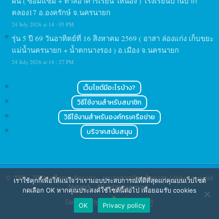
ฝัน ( ซ่อมแซม + ทาสีอาคารเรียน ให้น้อง ) โรงเรียนบ้านปาก
คลอง17 อ.องครักษ์ จ.นครนายก
24 July 2026 at 14 : 05 PM
รุ่น 5 ปี 69 วันอาทิตย์ที่ 16 สิงหาคม 2569 ( อาสา ล่องแก่ง เก็บขยะ
แม่น้ำนครนายก + น้ำตกนางรอง ) อ.เมือง จ.นครนายก
24 July 2026 at 14 : 27 PM
เว็บไซต์มีอะไรบ้าง?
วิธีใช้งานสำหรับสมาชิก
วิธีใช้งานสำหรับองค์กรเครือข่าย
บริจาคสนับสนุน
© 2004 - 2024
เครือข่ายจิตอาสา : งานอาสาสมัคร จิตอาสา | Volunteerspirit
เราใช้คุกกี้เพื่อให้แน่ใจว่าเรามอบประสบการณ์ที่ดีที่สุดแก่คุณบนเว็บไซต์
Network
. All rights reserved.
กดเลือก OK หากคุณประสงค์ใช้ไซต์นี้ต่อไป เพื่อยอมรับ cookies
Designed by
OK
Privacy policy