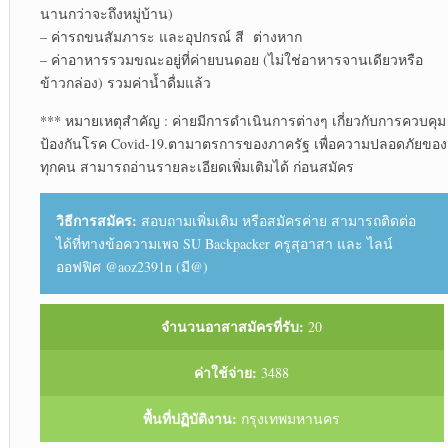
นานกว่าจะถึง​หมู่บ้าน)​
– ค่ารถขนสัมภาระ และอุปกรณ์​ สี ต่างหาก
– ค่าอาหารรวมขณะอยู่ที่ค่ายบนดอย (ไม่ใช่อาหารจานเดียวหรือ
ข้าวกล่อง)​ รวมค่าน้ำดื่มแล้ว
*** หมายเหตุ​สำคัญ​ : ค่ายมีการดำเนินการต่างๆ เกี่ยวกับ​การควบคุม
ป้องกัน​โรค Covid-19.ตามาตรการ​ของภาครัฐ เพื่อความปลอดภัยของ
ทุกคน สามารถอ่านรายละเอียด​เพิ่มเติม​ได้ ก่อนสมัคร
วิธีการสมัคร:
สอบถาม​เพิ่มเติม​ หรือสมัครค่าย สามารถ​ติดต่อ​
ได้ที่​ทางข้อความ​เพจ SU Backpacker ครูสุอาสา ​และ​ ไลน์​
ออฟฟิศ​ @aoz2391n (มี@)
จำนวนอาสาสมัครที่รับ:
20
ค่าใช้จ่าย:
3488
พื้นที่ปฏิบัติงาน:
กรุงเทพมหานคร