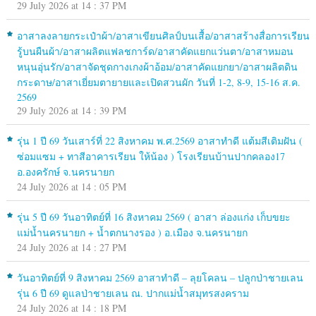
29 July 2026 at 14 : 37 PM
อาสาลงลายกระเป๋าผ้า/อาสาเขียนศิลป์บนเสื้อ/อาสาสร้างสื่อการเรียน
รู้บนผืนผ้า/อาสาผลิตแฟลชการ์ด/อาสาคัดแยกแว่นตา/อาสาหมอน
หนุนอุ่นรัก/อาสาจัดชุดกางเกงผ้าอ้อม/อาสาคัดแยกยา/อาสาผลิตดิน
กระดาษ/อาสาเยี่ยมตายายและเปิดสวนผัก วันที่ 1-2, 8-9, 15-16 ส.ค.
2569
29 July 2026 at 14 : 39 PM
รุ่น 1 ปี 69 วันเสาร์ที่ 22 สิงหาคม พ.ศ.2569 อาสาทำดี แต้มสีเติมฝัน (
ซ่อมแซม + ทาสีอาคารเรียน ให้น้อง ) โรงเรียนบ้านปากคลอง17
อ.องครักษ์ จ.นครนายก
24 July 2026 at 14 : 05 PM
รุ่น 5 ปี 69 วันอาทิตย์ที่ 16 สิงหาคม 2569 ( อาสา ล่องแก่ง เก็บขยะ
แม่น้ำนครนายก + น้ำตกนางรอง ) อ.เมือง จ.นครนายก
24 July 2026 at 14 : 27 PM
วันอาทิตย์ที่ 9 สิงหาคม 2569 อาสาทำดี – ลุยโคลน – ปลูกป่าชายเลน
รุ่น 6 ปี 69 ดูแลป่าชายเลน ณ. ปากแม่น้ำสมุทรสงคราม
24 July 2026 at 14 : 18 PM