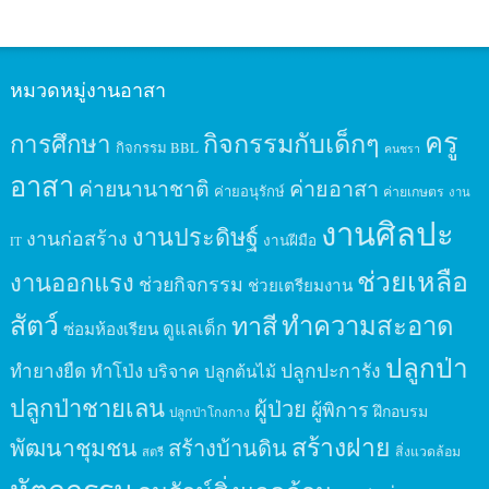
หมวดหมู่งานอาสา
ครู
กิจกรรมกับเด็กๆ
การศึกษา
กิจกรรม BBL
คนชรา
อาสา
ค่ายนานาชาติ
ค่ายอาสา
ค่ายอนุรักษ์
ค่ายเกษตร
งาน
งานศิลปะ
งานประดิษฐ์
งานก่อสร้าง
งานฝีมือ
IT
ช่วยเหลือ
งานออกแรง
ช่วยกิจกรรม
ช่วยเตรียมงาน
สัตว์
ทาสี
ทำความสะอาด
ดูแลเด็ก
ซ่อมห้องเรียน
ปลูกป่า
ปลูกปะการัง
ทำยางยืด
ทำโป่ง
บริจาค
ปลูกต้นไม้
ปลูกป่าชายเลน
ผู้ป่วย
ผู้พิการ
ฝึกอบรม
ปลูกป่าโกงกาง
สร้างฝาย
พัฒนาชุมชน
สร้างบ้านดิน
สิ่งแวดล้อม
สตรี