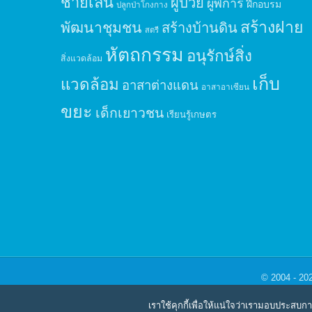
ชายเลน
ผู้ป่วย
ผู้พิการ
ฝึกอบรม
ปลูกป่าโกงกาง
สร้างฝาย
พัฒนาชุมชน
สร้างบ้านดิน
สตรี
หัตถกรรม
อนุรักษ์สิ่ง
สิ่งแวดล้อม
เก็บ
แวดล้อม
อาสาต่างแดน
อาสาอาเซียน
ขยะ
เด็กเยาวชน
เรียนรู้เกษตร
© 2004 - 20
เราใช้คุกกี้เพื่อให้แน่ใจว่าเรามอบประสบก