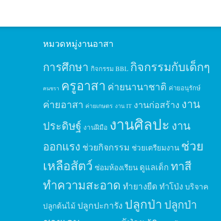
หมวดหมู่งานอาสา
กิจกรรมกับเด็กๆ
การศึกษา
กิจกรรม BBL
ครูอาสา
ค่ายนานาชาติ
ค่ายอนุรักษ์
คนชรา
งาน
ค่ายอาสา
งานก่อสร้าง
ค่ายเกษตร
งาน IT
งานศิลปะ
ประดิษฐ์
งาน
งานฝีมือ
ช่วย
ออกแรง
ช่วยกิจกรรม
ช่วยเตรียมงาน
เหลือสัตว์
ทาสี
ดูแลเด็ก
ซ่อมห้องเรียน
ทำความสะอาด
ทำยางยืด
ทำโป่ง
บริจาค
ปลูกป่า
ปลูกป่า
ปลูกปะการัง
ปลูกต้นไม้