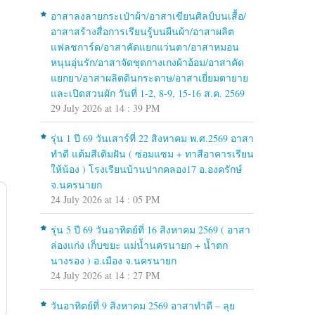
อาสาลงลายกระเป๋าผ้า/อาสาเขียนศิลป์บนเสื้อ/
อาสาสร้างสื่อการเรียนรู้บนผืนผ้า/อาสาผลิต
แฟลชการ์ด/อาสาคัดแยกแว่นตา/อาสาหมอน
หนุนอุ่นรัก/อาสาจัดชุดกางเกงผ้าอ้อม/อาสาคัด
แยกยา/อาสาผลิตดินกระดาษ/อาสาเยี่ยมตายาย
และเปิดสวนผัก วันที่ 1-2, 8-9, 15-16 ส.ค. 2569
29 July 2026 at 14 : 39 PM
รุ่น 1 ปี 69 วันเสาร์ที่ 22 สิงหาคม พ.ศ.2569 อาสา
ทำดี แต้มสีเติมฝัน ( ซ่อมแซม + ทาสีอาคารเรียน
ให้น้อง ) โรงเรียนบ้านปากคลอง17 อ.องครักษ์
จ.นครนายก
24 July 2026 at 14 : 05 PM
รุ่น 5 ปี 69 วันอาทิตย์ที่ 16 สิงหาคม 2569 ( อาสา
ล่องแก่ง เก็บขยะ แม่น้ำนครนายก + น้ำตก
นางรอง ) อ.เมือง จ.นครนายก
24 July 2026 at 14 : 27 PM
วันอาทิตย์ที่ 9 สิงหาคม 2569 อาสาทำดี – ลุย