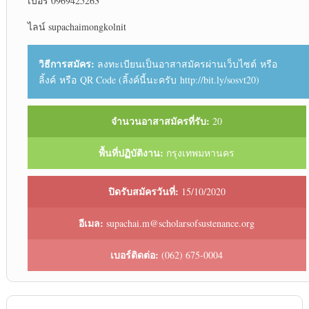
เบอร์ 0969425263
ไลน์ supachaimongkolnit
วิธีการสมัคร:
ลงทะเบียนเป็นอาสาสมัครผ่านเว็บไซต์ หรือ
ลิ้งค์ หรือ QR Code (ลิ้งค์นี้นะครับ http://bit.ly/sosvt20)
จำนวนอาสาสมัครที่รับ:
20
พื้นที่ปฏิบัติงาน:
กรุงเทพมหานคร
ปิดรับสมัครวันที่:
15/10/2020
อีเมล:
supachai.m@scholarsofsustenance.org
เบอร์ติดต่อ:
(062) 675-0004