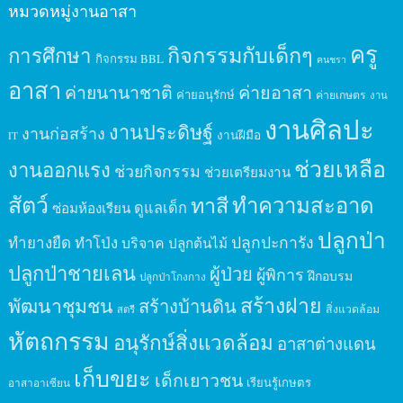
หมวดหมู่งานอาสา
ครู
กิจกรรมกับเด็กๆ
การศึกษา
กิจกรรม BBL
คนชรา
อาสา
ค่ายนานาชาติ
ค่ายอาสา
ค่ายอนุรักษ์
ค่ายเกษตร
งาน
งานศิลปะ
งานประดิษฐ์
งานก่อสร้าง
งานฝีมือ
IT
ช่วยเหลือ
งานออกแรง
ช่วยกิจกรรม
ช่วยเตรียมงาน
สัตว์
ทาสี
ทำความสะอาด
ดูแลเด็ก
ซ่อมห้องเรียน
ปลูกป่า
ปลูกปะการัง
ทำยางยืด
ทำโป่ง
บริจาค
ปลูกต้นไม้
ปลูกป่าชายเลน
ผู้ป่วย
ผู้พิการ
ฝึกอบรม
ปลูกป่าโกงกาง
สร้างฝาย
พัฒนาชุมชน
สร้างบ้านดิน
สิ่งแวดล้อม
สตรี
หัตถกรรม
อนุรักษ์สิ่งแวดล้อม
อาสาต่างแดน
เก็บขยะ
เด็กเยาวชน
เรียนรู้เกษตร
อาสาอาเซียน