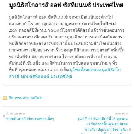
มูลนิธิสโกลารส์ ออฟ ซัสทีแนนซ์ ประเทศไทย
มูลนิธิสโกลารส์ ออฟ ซัสทีแนนซ์ จดทะเบียนเป็นองค์กรไม่
แสวงหากำไร อย่างถูกต้องตามกฎหมายประเทศไทยในปี พ.ศ.
2559 ตลอดสี่ปีที่ผ่านมา SOS มีโอกาสได้พิสูจน์แล้วว่าขั้นตอนการ
บริจาคอาหารเพื่อลดปริมาณการสูญเสียอาหารและป้องกันผลกระ
ทบที่เกิดจากขยะอาหารของเรานั้นประสบความสำเร็จเป็นอย่าง
มากจากการเติบอย่างรวดเร็วของมูลนิธิฯและการขยายตัวเพิ่มขึ้น
ของพื้นที่รับ-ส่งอาหารบริจาค โดยเราต้องการที่จะสร้างความ
สัมพันธ์ที่เข้มแข็ง และมีส่วนในการสนับสนุนชุมชนใหม่ๆ ทั่ว
พื้นที่กรุงเทพมหานคร และจ.ภูเก็ต
ดูโพสทั้งหมดของ มูลนิธิสโก
ลารส์ ออฟ ซัสทีแนนซ์ ประเทศไทย
กิจกรรมอาสาสมัคร
Previous post
Next post
ค่ายเดินป่ากับจักรวาลของเด็กๆ
รุ่น 6 ปี 63 วันอาทิตย์ที่ 25 ตุลาคม
63 รับอาสาฟื้นฟูระบบนิเวศ
ชายฝั่ง (ปลูกปะการังชายฝั่ง)