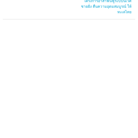
โครงการอาสาฟื้นฟูระบบนิเวศ
ชายฝั่ง คืนความอุดมสมบูรณ์ ให้
ทะเลไทย