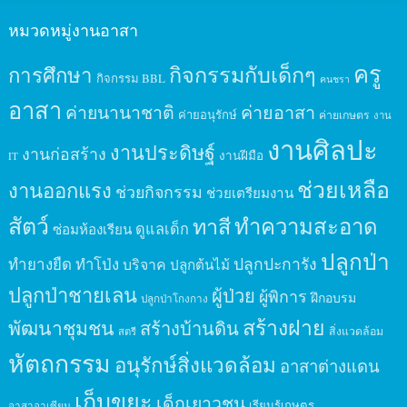
หมวดหมู่งานอาสา
ครู
กิจกรรมกับเด็กๆ
การศึกษา
กิจกรรม BBL
คนชรา
อาสา
ค่ายนานาชาติ
ค่ายอาสา
ค่ายอนุรักษ์
ค่ายเกษตร
งาน
งานศิลปะ
งานประดิษฐ์
งานก่อสร้าง
งานฝีมือ
IT
ช่วยเหลือ
งานออกแรง
ช่วยกิจกรรม
ช่วยเตรียมงาน
สัตว์
ทาสี
ทำความสะอาด
ดูแลเด็ก
ซ่อมห้องเรียน
ปลูกป่า
ปลูกปะการัง
ทำยางยืด
ทำโป่ง
บริจาค
ปลูกต้นไม้
ปลูกป่าชายเลน
ผู้ป่วย
ผู้พิการ
ฝึกอบรม
ปลูกป่าโกงกาง
สร้างฝาย
พัฒนาชุมชน
สร้างบ้านดิน
สิ่งแวดล้อม
สตรี
หัตถกรรม
อนุรักษ์สิ่งแวดล้อม
อาสาต่างแดน
เก็บขยะ
เด็กเยาวชน
เรียนรู้เกษตร
อาสาอาเซียน