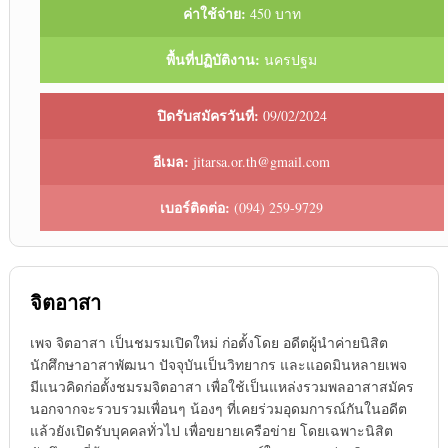
ค่าใช้จ่าย:
450 บาท
พื้นที่ปฏิบัติงาน:
นครปฐม
ปิดรับสมัครวันที่:
09/02/2024
อีเมล:
jitarsa.or.th@gmail.com
เบอร์ติดต่อ:
(094) 259-9729
จิตอาสา
เพจ จิตอาสา เป็นชมรมเปิดใหม่ ก่อตั้งโดย อดีตผู้นำค่ายนิสิต
นักศึกษาอาสาพัฒนา ปัจจุบันเป็นวิทยากร และแอดมินหลายเพจ
มีแนวคิดก่อตั้งชมรมจิตอาสา เพื่อใช้เป็นแหล่งรวมพลอาสาสมัคร
นอกจากจะรวบรวมเพื่อนๆ น้องๆ ที่เคยร่วมอุดมการณ์กันในอดีต
แล้วยังเปิดรับบุคคลทั่วไป เพื่อขยายเครือข่าย โดยเฉพาะนิสิต