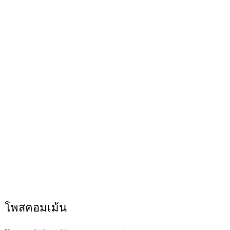
โพสคอมเม้น