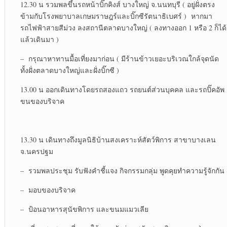
12.30 น รวมพลขึ้นรถหน้าบิ๊กคิงส์ บางใหญ่ จ.นนทบุรี ( อยู่ฝั่งตรง
ข้ามกับโรงพยาบาลเกษมราษฎร์และบิ๊กซีรัตนาธิเบศร์ ) หากมา
รถไฟฟ้าสายสีม่วง ลงสถานีตลาดบางใหญ่ ( ลงทางออก 1 หรือ 2 ก็ได้
แล้วเดินมา )
– กรุณาหาทานมื้อเที่ยงมาก่อน ( มีร้านข้าวเยอะบริเวณใกล้จุดนัด
ทั้งฝั่งตลาดบางใหญ่และฝั่งบิ๊กซี )
13.00 น ออกเดินทางโดยรถสองแถว รถยนต์ส่วนบุคคล และรถปิ๊คอัพ
ขนของบริจาค
13.30 น เดินทางถึงมูลนิธิบ้านสงเคราะห์สัตว์พิการ สาขาบางเลน
จ.นครปฐม
– รวมพลประชุม รับฟังคำชี้แจง กิจกรรมกลุ่ม พูดคุยทำความรู้จักกัน
– มอบของบริจาค
– ป้อนอาหารสุนัขพิการ และขนมแมวเลีย