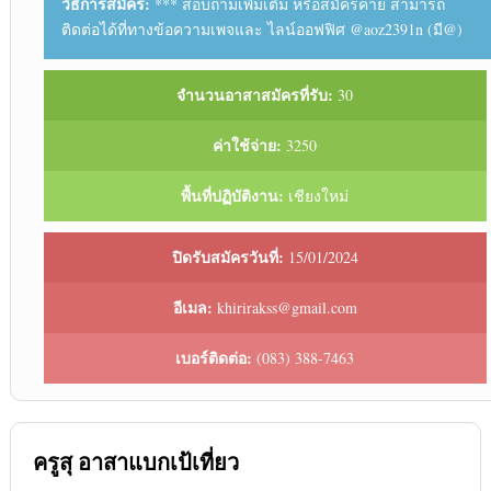
วิธีการสมัคร:
*** สอบถาม​เพิ่มเติม​ หรือสมัครค่าย สามารถ​
ติดต่อ​ได้ที่​ทางข้อความ​เพจ​และ​ ไลน์​ออฟฟิศ​ @aoz2391n (มี@)
จำนวนอาสาสมัครที่รับ:
30
ค่าใช้จ่าย:
3250
พื้นที่ปฏิบัติงาน:
เชียงใหม่
ปิดรับสมัครวันที่:
15/01/2024
อีเมล:
khirirakss@gmail.com
เบอร์ติดต่อ:
(083) 388-7463
ครูสุ อาสาแบกเป้เที่ยว