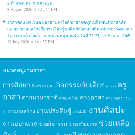
อ.กำแพงแสน จ.นครปฐม
8 August 2026 at 12 : 44 PM
อาสาคัดแยกแว่นตา/อาสาปลาใจดี/อาสาจัดชุดเมล็ดพันธุ์/อาสาคัด
แยกยา/อาสาสร้างสื่อการเรียนรู้บนผืนผ้า/อาสาผลิตแฟลชการ์ด/อาสา
จัดกางเกงผ้าอ้อม/อาสาหมอนหนุนอุ่นรัก วันที่ 22-23, 29-30 ส.ค. 2569
29 July 2026 at 14 : 37 PM
หมวดหมู่งานอาสา
ครู
กิจกรรมกับเด็กๆ
การศึกษา
กิจกรรม BBL
คนชรา
อาสา
ค่ายนานาชาติ
ค่ายอาสา
ค่ายอนุรักษ์
ค่ายเกษตร
งาน
งานศิลปะ
งานประดิษฐ์
งานก่อสร้าง
งานฝีมือ
IT
ช่วยเหลือ
งานออกแรง
ช่วยกิจกรรม
ช่วยเตรียมงาน
สัตว์