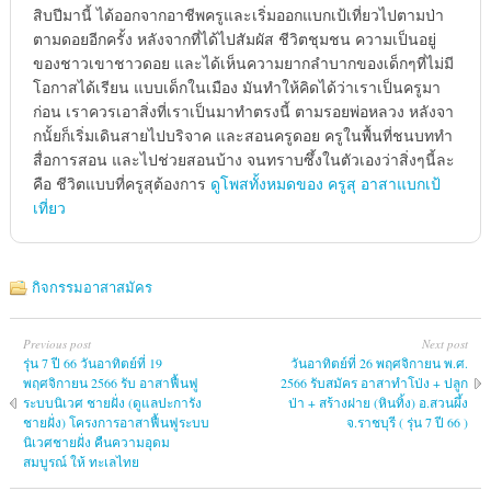
สิบปีมานี้ ได้ออกจากอาชีพครูและเริ่มออกแบกเป้เที่ยวไปตามป่า
ตามดอยอีกครั้ง หลังจากที่ได้ไปสัมผัส ชีวิตชุมชน ความเป็นอยู่
ของชาวเขาชาวดอย และได้เห็นความยากลำบากของเด็กๆที่ไม่มี
โอกาสได้เรียน แบบเด็กในเมือง มันทำให้คิดได้ว่าเราเป็นครูมา
ก่อน เราควรเอาสิ่งที่เราเป็นมาทำตรงนี้ ตามรอยพ่อหลวง หลังจา
กนั้ยก็เริ่มเดินสายไปบริจาค และสอนครูดอย ครูในพื้นที่ชนบททำ
สื่อการสอน และไปช่วยสอนบ้าง จนทราบซึ้งในตัวเองว่าสิ่งๆนี้ละ
คือ ชีวิตแบบที่ครูสุต้องการ
ดูโพสทั้งหมดของ ครูสุ อาสาแบกเป้
เที่ยว
กิจกรรมอาสาสมัคร
Previous post
Next post
รุ่น 7 ปี 66 วันอาทิตย์ที่ 19
วันอาทิตย์ที่ 26 พฤศจิกายน พ.ศ.
พฤศจิกายน 2566 รับ อาสาฟื้นฟู
2566 รับสมัคร อาสาทำโป่ง + ปลูก
ระบบนิเวศ ชายฝั่ง (ดูแลปะการัง
ป่า + สร้างฝาย (หินทิ้ง) อ.สวนผึ้ง
ชายฝั่ง) โครงการอาสาฟื้นฟูระบบ
จ.ราชบุรี ( รุ่น 7 ปี 66 )
นิเวศชายฝั่ง คืนความอุดม
สมบูรณ์ ให้ ทะเลไทย