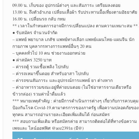
09.00 น. เก็บของ อุปกรณ์​ต่างๆ และสัมภาระ​ เตรียมลงดอย
13.00 น. ถึงตัวอำเภอ เปลี่ยนเสื้อผ้า รับประทาน​มื้อเที่ยงตามอัธยาศัย​
16.00 น. เปลี่ยนรถ กลับ กทม
** เวลาในกำหนดการอาจมีการเปลี่ยนแปลง ตามความเหมาะสม **
● รับสมัคร จำนวนจำกัด
– แพทย์ พยาบาล เภสัช แพทย์​ทางเลือก​ แพทย์​แผน​ไทย​-แผนจีน นัก
กายภาพ​ บุคลากร​ทาง​การแพทย์​อื่นๆ 20 คน
– บุคคลทั่วไป 10 คน ช่วยงานออกหน่วย
● ค่าสมัคร 3250 บาท
– ค่ารถตู้ รวมเชื้อเพลิง ไปกลับ
– ค่ารถเหมาขึ้นดอย สำหรับอาสา ไปกลับ
– ค่ารถขนสัมภาระ และอุปกรณ์​การแพทย์​ ยา ต่างหาก
– ค่าอาหารรวมขณะอยู่ที่ค่ายบนดอย (ไม่ใช่อาหารจานเดียวหรือ
ข้าวกล่อง)​ รวมค่าน้ำดื่มแล้ว
*** หมายเหตุ​สำคัญ​ : ค่ายมีการดำเนินการต่างๆ เกี่ยวกับ​การควบคุม
ป้องกัน​โรค Covid-19.ตามาตรการ​ของภาครัฐ เพื่อความปลอดภัยของ
ทุกคน สามารถอ่านรายละเอียด​เพิ่มเติม​ได้ ก่อนสมัคร
*** สอบถาม​เพิ่มเติม​ หรือสมัครค่าย สามารถ​ติดต่อ​ได้ที่​ทางข้อความ​
เพจ​และ​ ไลน์​ออฟฟิศ​ @aoz2391n (มี@)