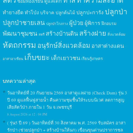
ทาสี
ทำความสะอาด
ดูแลเด็ก
ซ่อมห้องเรียน
ปลูกป่า
ปลูกปะการัง
ทำยางยืด
ทำโป่ง
บริจาค
ปลูกต้นไม้
ปลูกป่าชายเลน
ผู้ป่วย
ผู้พิการ
ฝึกอบรม
ปลูกป่าโกงกาง
สร้างฝาย
พัฒนาชุมชน
สร้างบ้านดิน
สิ่งแวดล้อม
สตรี
หัตถกรรม
อนุรักษ์สิ่งแวดล้อม
อาสาต่างแดน
เก็บขยะ
เด็กเยาวชน
เรียนรู้เกษตร
อาสาอาเซียน
บทความล่าสุด
วันอาทิตย์ที่ 20 กันยายน 2569 อาสาดูแลฝาย (Check Dam) รุ่น 3
ปี 69 ดูแลฟื้นฟูสายน้ำ คืนความชุมชื้นให้ระบบนิเวศ ลดการสูญ
เสียสัตว์ป่า ภายใน 1 วัน จ.เพชรบุรี
8 August 2026 at 12 : 04 PM
( รุ่น5 ปี 69 ) วันอาทิตย์ที่ 30 สิงหาคม พ.ศ. 2569 รับสมัคร อาสา
รักป่า (ช่วยปลูกป่า + สร้างบ้านให้นก) เขื่อนขุนด่านปราการชล