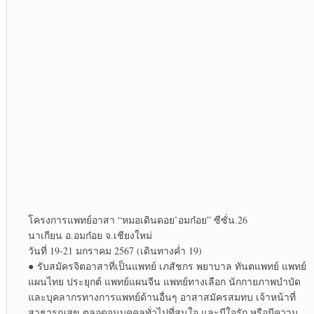
โครงการแพทย์​อาสา​ “หมอเดิน​ดอย’อมก๋อย​” ซีซั่น.26
นาเกียน อ.อมก๋อย จ.เชียงใหม่
วันที่ ​19-21 มกราคม​ 2567 (เดินทางค่ำ 19)
● รับสมัครจิตอาสาที่เป็นแพทย์ เภสัชกร พยาบาล ทันตแพทย์​ แพทย์​
แผน​ไทย​ ประยุกต์​ แพทย์​แผนจีน แพทย์​ทางเลือก นักกายภาพบำบัด​
และบุคลากร​ทางการ​แพทย์​ด้านอื่นๆ อาสาสมัครสมทบ เจ้าหน้าที่
สาธารณสุข ตลอดจนบุคคลทั่วไปที่สนใจ และมีใจรัก หรือมีความ