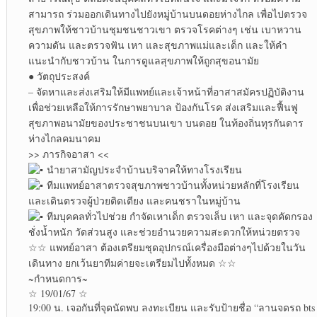
สามารถ ร่วมออกเดินทางไปยังหมู่บ้านบนดอยห่างไกล เพื่อไปตรวจ
สุขภาพให้ชาวบ้านชุมชนชาวเขา ตรวจโรคต่างๆ เช่น เบาหวาน
ความดัน และตรวจฟัน เหา และสุขภาพแม่และเด็ก และให้คำ
แนะนำกับชาวบ้าน ในการดูแลสุขภาพให้ถูกสุขอนามัย
● วัตถุประสงค์
– จัดหาและส่งเสริมให้มีแพทย์และเจ้าหน้าที่อาสาสมัครปฏิบัติงาน
เพื่อช่วยเหลือให้การรักษาพยาบาล ป้องกันโรค ส่งเสริมและฟื้นฟู
สุขภาพอนามัยของประชาชนบนเขา บนดอย ในท้องถิ่นทุรกันดาร
ห่างไกลคมนาคม
>> ภารกิจอาสา <<
นำยาสามัญ​ประจำบ้าน​บริจาคให้ทางโรงเรียน
ทีมแพทย์​อาสาตรวจสุขภาพชาวบ้าน​ทั้งหน่วยหลักที่โรงเรียน​
และเดินตรวจผู้ป่วย​ติดเตียง และคนชราในหมู่บ้าน​
ทีมบุคคลทั่วไปช่วย กำจัดเหาเด็ก ตรวจเล็บ เหา และจุดคัดกรอง​
ชั่งน้ำหนัก​ วัดส่วนสูง​ และช่วยอำนวยความสะดวก​ให้หน่วยตรวจ
☆☆ แพทย์อาสา ต้องเตรียมชุดอุปกรณ์เครื่องมือต่างๆไปด้วยในวัน
เดินทาง ยกเว้นยาทีมค่ายจะเตรียมไปทั้งหมด​ ☆☆
~กำหนดการ~
☆ 19/01/67 ☆
19:00 น. เจอกันที่จุดนัดพบ ลงทะเบียน และรับป้ายชื่อ “ลานจดรถ bts