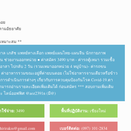
ดอย
งตามอัธยาศัย​
เหมาะสม **
ล เภสัช แพทย์​ทางเลือก​ แพทย์​แผน​ไทย​-แผนจีน นักกายภาพ​
 คน ช่วยงานออกหน่วย ● ค่าสมัคร 3490 บาท - ค่ารถตู้เหมา รวมเชื้อ
อาสา ไปกลับ 2 วัน (รวมเหมาออกหน่วย 4 หมู่บ้าน)​ - ค่ารถขน
- ค่าอาหารรวมขณะอยู่ที่ค่ายบนดอย (ไม่ใช่อาหารจานเดียวหรือข้าว
ยมีการดำเนินการต่างๆ เกี่ยวกับ​การควบคุมป้องกัน​โรค Covid-19.ตา
ถอ่านรายละเอียด​เพิ่มเติม​ได้ ก่อนสมัคร *** สอบถาม​เพิ่มเติม​
ละ​ ไลน์​ออฟฟิศ​ @aoz2391n (มี@)
าใช้จ่าย:
พื้นที่ปฏิบัติงาน:
3490
เชียงใหม่
เบอร์ติดต่อ:
hirirakss@gmail.com
(097) 101-2834