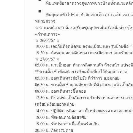
ทีมแพทย์​อาสาตรวจสุขภาพชาวบ้าน​ทั้งหน่วยหลักที
ทีมบุคคลทั่วไปช่วย กำจัดเหาเด็ก ตรวจเล็บ เหา แ
หน่วยตรวจ
☆☆ แพทย์อาสา ต้องเตรียมชุดอุปกรณ์เครื่องมือต่างๆไ
~กำหนดการ~
☆ 26/04/67 ☆
19:00 น. เจอกันที่จุดนัดพบ ลงทะเบียน และรับป้ายชื่อ ” 
19.30 น. ล้อหมุน ออกเดินทาง (ควรเผื่อเวลา และรักษ
☆ 27/04/67 ☆
05.00 น. แวะปั้มฮอด ทำภารกิจส่วนตัว ล้าง​หน้า แปรงฟั
**ทานมื้อเช้าที่อมก๋อย เตรียมมื้อเที่ยงไว้กินกลางทาง
05.30 น. ออกเดินทางต่อไปยัง ที่ว่าการ อ.อมก๋อย
06.30 น. ทานมื้อเช้าตามอัธยาศัย​ที่ตัวอำเภอ แล้วเก็บสั
08.00 น. ออกเดินทางขึ้นดอย
12.30 น. ถึง ศศช. เก็บสัมภาระ​ รับประทาน​อาหารกลางว
เตรียมพร้อมออกหน่วย
14.00 น. ปฏิบัติ​ภารกิจ​อาสา ตั้งหน่วยตรวจ และออกหน่
18.00 น. พักผ่อนตามอัธยาศัย​
19.00 น. รับประทาน​มื้อเย็น​พร้อมกัน
20.30 น. กิจกรรม​ค่าย