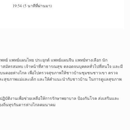
19:54 (5 นาทีที่ผ่านมา)
ย์​ แพทย์​แผน​ไทย​ ประยุกต์​ แพทย์​แผนจีน แพทย์​ทางเลือก นัก
สาสมัครสมทบ เจ้าหน้าที่สาธารณสุข ตลอดจนบุคคลทั่วไปที่สนใจ และมี
้านบนดอยห่างไกล เพื่อไปตรวจสุขภาพให้ชาวบ้านชุมชนชาวเขา ตรวจ
และสุขภาพแม่และเด็ก และให้คำแนะนำกับชาวบ้าน ในการดูแลสุขภาพ
ปฏิบัติงานเพื่อช่วยเหลือให้การรักษาพยาบาล ป้องกันโรค ส่งเสริมและ
งถิ่นทุรกันดารห่างไกลคมนาคม