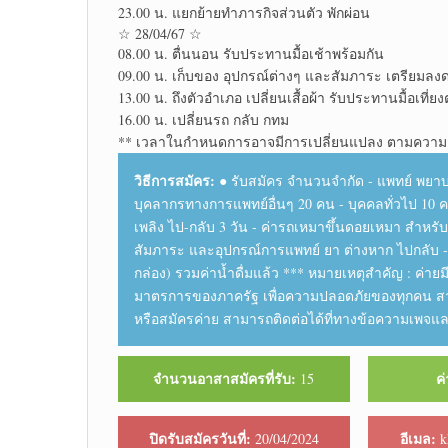
23.00 น. แยกย้ายทำภารกิจส่วนตัว พักผ่อน​
☆ 28/04/67 ☆
08.00 น. ตื่นนอน รับประทาน​มื้อเช้าพร้อมกัน
09.00 น. เก็บของ อุปกรณ์​ต่างๆ และสัมภาระ​ เตรียมลง
13.00 น. ถึงตัวอำเภอ เปลี่ยนเสื้อผ้า รับประทาน​มื้อเที่ย
16.00 น. เปลี่ยนรถ กลับ กทม
** เวลาในกำหนดการอาจมีการเปลี่ยนแปลง ตามความ
วิธีการสมัคร:
● รับสมัคร จำนวนจำกัด - แพทย์ พยาบา
บุคลากร​ทาง​การแพทย์​อื่นๆ 20 คน - บุคคลทั่วไป 10
เพลิง ไป-กลับ 3 วัน - ค่ารถเหมาขึ้นดอยเหมา สำหรับ
สัมภาระ และอุปกรณ์​การแพทย์​ ยา ต่างหาก ไปกลับ 
กล่อง)​ รวมค่าน้ำดื่มแล้ว *** หมายเหตุ​สำคัญ​ : ค่า
มาตรการ​ของภาครัฐ เพื่อความปลอดภัยของทุกคน สามาร
หรือสมัครค่าย สามารถ​ติดต่อ​ได้ที่​ทางข้อความ​เพจ​แ
จำนวนอาสาสมัครที่รับ:
ค่
15
ปิดรับสมัครวันที่:
อีเมล:
20/04/2024
k