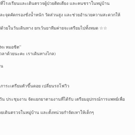
่โรงเรียน​และเดินตรวจผู้ป่วย​ติดเตียง และคนชราในหมู่บ้าน​
ละจุดคัดกรอง​ชั่งน้ำหนัก​ วัดส่วนสูง​ และช่วยอำนวยความสะดวก​ให้
ปด้วยในวันเดินทาง ยกเว้นยาทีมค่ายจะเตรียมไปทั้งหมด​ ☆☆
bts หมอ​ชิต”
าเวลาด้วยนะคะ เราเดินทางไกล)
น​
มภาระ​เตรียมตัว​ขึ้นดอย เปลี่ยน​รถโฟวิว
ัน​ ประชุมงาน จัดแยกยาตามงานที่ได้รับ เตรียมอุปกรณ์​การแพทย์​เพื่อ
วยเดินตรวจในหมู่บ้าน​ และตั้งหน่วยกำจัดเหาให้เด็กๆ