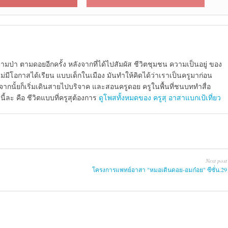
ามป่า ตามดอยอีกครั้ง หลังจากที่ได้ไปสัมผัส ชีวิตชุมชน ความเป็นอยู่ ของ
ีโอกาสได้เรียน แบบเด็กในเมือง มันทำให้คิดได้ว่าเราเป็นครูมาก่อน
จากนั้ยก็เริ่มเดินสายไปบริจาค และสอนครูดอย ครูในพื้นที่ชนบททำสื่อ
้ละ คือ ชีวิตแบบที่ครูสุต้องการ
ดูโพสทั้งหมดของ ครูสุ อาสาแบกเป้เที่ยว
Next post
โครงการแพทย์​อาสา​ "หมอเดิน​ดอย-อมก๋อย​" ซีซั่น.29