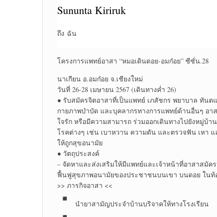
Sununta Kiriruk
ถึง
ฉัน
โครงการแพทย์​อาสา​ “หมอเดิน​ดอย-อมก๋อย​” ซีซั่น.28
นาเกียน อ.อมก๋อย จ.เชียงใหม่
วันที่ 26-28 เมษายน​ 2567 (เดินทางค่ำ 26)​
● รับสมัครจิตอาสาที่เป็นแพทย์ เภสัชกร พยาบาล ทันตแพท
กายภาพบำบัด​ และบุคลากร​ทางการ​แพทย์​ด้านอื่นๆ อา
ใจรัก หรือมีความสามารถ ร่วมออกเดินทางไปยังหมู่บ
โรคต่างๆ เช่น เบาหวาน ความดัน และตรวจฟัน เหา 
ให้ถูกสุขอนามัย
● วัตถุประสงค์
– จัดหาและส่งเสริมให้มีแพทย์และเจ้าหน้าที่อาสาสมัคร
ฟื้นฟูสุขภาพอนามัยของประชาชนบนเขา บนดอย ในท้อ
>> ภารกิจอาสา <<
นำยาสามัญ​ประจำบ้าน​บริจาคให้ทางโรงเรียน