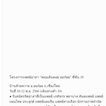
โครงการแพทย์​อาสา​ “หมอเดิน​ดอย’อมก๋อย​” ซีซั่น.19
บ้านห้วยหวาย อ.อมก๋อย จ.เชียงใหม่
วันที่ 10-12 พ.ย. 2566 (เดินทางค่ำ 10)
● รับสมัครจิตอาสาที่เป็นแพทย์ เภสัชกร พยาบาล ทันตแพทย์​ แพทย์​
แผน​ไทย​ ประยุกต์​ แพทย์​แผนจีน แพทย์​ทางเลือก นักกายภาพบำบัด​