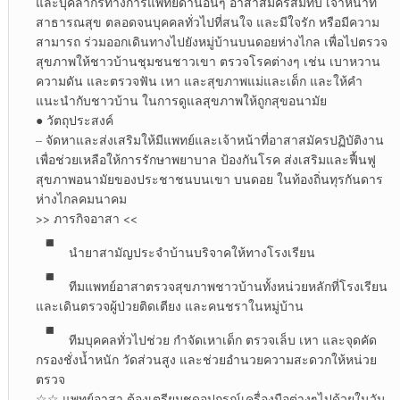
และบุคลากร​ทางการ​แพทย์​ด้านอื่นๆ อาสาสมัครสมทบ เจ้าหน้าที่
สาธารณสุข ตลอดจนบุคคลทั่วไปที่สนใจ และมีใจรัก หรือมีความ
สามารถ ร่วมออกเดินทางไปยังหมู่บ้านบนดอยห่างไกล เพื่อไปตรวจ
สุขภาพให้ชาวบ้านชุมชนชาวเขา ตรวจโรคต่างๆ เช่น เบาหวาน
ความดัน และตรวจฟัน เหา และสุขภาพแม่และเด็ก และให้คำ
แนะนำกับชาวบ้าน ในการดูแลสุขภาพให้ถูกสุขอนามัย
● วัตถุประสงค์
– จัดหาและส่งเสริมให้มีแพทย์และเจ้าหน้าที่อาสาสมัครปฏิบัติงาน
เพื่อช่วยเหลือให้การรักษาพยาบาล ป้องกันโรค ส่งเสริมและฟื้นฟู
สุขภาพอนามัยของประชาชนบนเขา บนดอย ในท้องถิ่นทุรกันดาร
ห่างไกลคมนาคม
>> ภารกิจอาสา <<
นำยาสามัญ​ประจำบ้าน​บริจาคให้ทางโรงเรียน
ทีมแพทย์​อาสาตรวจสุขภาพชาวบ้าน​ทั้งหน่วยหลักที่โรงเรียน​
และเดินตรวจผู้ป่วย​ติดเตียง และคนชราในหมู่บ้าน​
ทีมบุคคลทั่วไปช่วย กำจัดเหาเด็ก ตรวจเล็บ เหา และจุดคัด
กรอง​ชั่งน้ำหนัก​ วัดส่วนสูง​ และช่วยอำนวยความสะดวก​ให้หน่วย
ตรวจ
☆☆ แพทย์อาสา ต้องเตรียมชุดอุปกรณ์เครื่องมือต่างๆไปด้วยในวัน