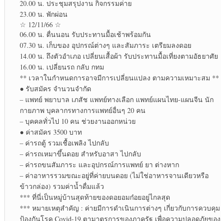
20.00 น. ประชุม​สรุป​งาน กิจกรรม​ค่าย
23.00 น. พักผ่อน​
☆ 12/11/66 ☆
06.00 น. ตื่นนอน รับประทาน​มื้อเช้าพร้อมกัน
07.30 น. เก็บของ อุปกรณ์​ต่างๆ และสัมภาระ​ เตรียมลงดอย
14.00 น. ถึงตัวอำเภอ เปลี่ยนเสื้อผ้า รับประทาน​มื้อเที่ยงตามอัธยาศัย​
16.00 น. เปลี่ยนรถ กลับ กทม
** เวลาในกำหนดการอาจมีการเปลี่ยนแปลง ตามความเหมาะสม **
● รับสมัคร จำนวนจำกัด
– แพทย์ พยาบาล เภสัช แพทย์​ทางเลือก​ แพทย์​แผน​ไทย​-แผนจีน นัก
กายภาพ​ บุคลากร​ทาง​การแพทย์​อื่นๆ 20 คน
– บุคคลทั่วไป 10 คน ช่วยงานออกหน่วย
● ค่าสมัคร 3500 บาท
– ค่ารถตู้ รวมเชื้อเพลิง ไปกลับ
– ค่ารถเหมาขึ้นดอย สำหรับอาสา ไปกลับ
– ค่ารถขนสัมภาระ และอุปกรณ์​การแพทย์​ ยา ต่างหาก
– ค่าอาหารรวมขณะอยู่ที่ค่ายบนดอย (ไม่ใช่อาหารจานเดียวหรือ
ข้าวกล่อง)​ รวมค่าน้ำดื่มแล้ว
*** ที่นี่เป็น​หมู่บ้าน​สุดท้าย​ของดอยอมก๋อย​อยู่ไกลสุด
*** หมายเหตุ​สำคัญ​ : ค่ายมีการดำเนินการต่างๆ เกี่ยวกับ​การควบคุม
ป้องกัน​โรค Covid-19.ตามาตรการ​ของภาครัฐ เพื่อความปลอดภัยของ