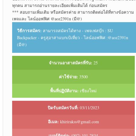
ทุกคน สามารถอ่านรายละเอียด​เพิ่มเติม​ได้ ก่อนสมัคร
*** สอบถาม​เพิ่มเติม​ หรือสมัครค่าย สามารถ​ติดต่อ​ได้ที่​ทางข้อความ​
เพจ​และ​ ไลน์​ออฟฟิศ​ @aoz2391n (มี@)
วิธีการสมัคร:
สามารถสมัครได้ทาง - เพจเฟสบุ๊ก : SU
Backpacker - ครูสุอาสาแบกเป้เที่ยว - ไลน์ออฟฟิศ :@aoz2391n
(มี@)
จำนวนอาสาสมัครที่รับ:
25
ค่าใช้จ่าย:
3500
พื้นที่ปฏิบัติงาน:
เชียงใหม่
ปิดรับสมัครวันที่:
03/11/2023
อีเมล:
khirirakss@gmail.com
เบอร์ติดต่อ:
(097) 101-2834