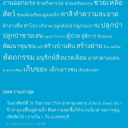
ช่วยเหลือ
งานออกแรง
ช่วยกิจกรรม
ช่วยเตรียมงาน
สัตว์
ทาสี
ทำความสะอาด
ดูแลเด็ก
ซ่อมห้องเรียน
ปลูกป่า
ปลูกปะการัง
ทำยางยืด
ทำโป่ง
บริจาค
ปลูกต้นไม้
ปลูกป่าชายเลน
ผู้ป่วย
ผู้พิการ
ฝึกอบรม
ปลูกป่าโกงกาง
สร้างฝาย
พัฒนาชุมชน
สร้างบ้านดิน
สิ่งแวดล้อม
สตรี
หัตถกรรม
อนุรักษ์สิ่งแวดล้อม
อาสาต่างแดน
เก็บขยะ
เด็กเยาวชน
เรียนรู้เกษตร
อาสาอาเซียน
บทความล่าสุด
วันอาทิตย์ที่ 20 กันยายน 2569 อาสาดูแลฝาย (Check Dam) รุ่น 3
ปี 69 ดูแลฟื้นฟูสายน้ำ คืนความชุมชื้นให้ระบบนิเวศ ลดการสูญ
เสียสัตว์ป่า ภายใน 1 วัน จ.เพชรบุรี
8 August 2026 at 12 : 04 PM