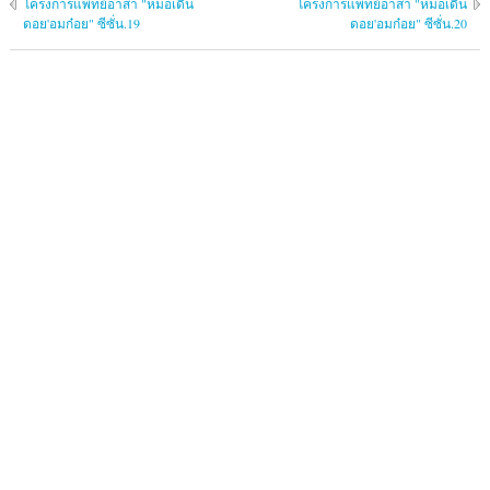
โครงการแพทย์​อาสา​ "หมอเดิน​
โครงการแพทย์​อาสา​ "หมอเดิน​
ดอย'อมก๋อย​" ซีซั่น.19
ดอย'อมก๋อย​" ซีซั่น.20