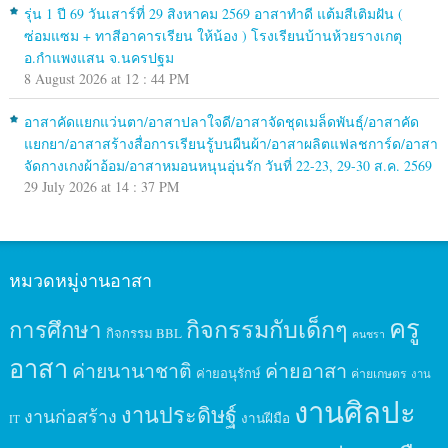
รุ่น 1 ปี 69 วันเสาร์ที่ 29 สิงหาคม 2569 อาสาทำดี แต้มสีเติมฝัน (
ซ่อมแซม + ทาสีอาคารเรียน ให้น้อง ) โรงเรียนบ้านห้วยรางเกตุ
อ.กำแพงแสน จ.นครปฐม
8 August 2026 at 12 : 44 PM
อาสาคัดแยกแว่นตา/อาสาปลาใจดี/อาสาจัดชุดเมล็ดพันธุ์/อาสาคัด
แยกยา/อาสาสร้างสื่อการเรียนรู้บนผืนผ้า/อาสาผลิตแฟลชการ์ด/อาสา
จัดกางเกงผ้าอ้อม/อาสาหมอนหนุนอุ่นรัก วันที่ 22-23, 29-30 ส.ค. 2569
29 July 2026 at 14 : 37 PM
หมวดหมู่งานอาสา
ครู
กิจกรรมกับเด็กๆ
การศึกษา
กิจกรรม BBL
คนชรา
อาสา
ค่ายนานาชาติ
ค่ายอาสา
ค่ายอนุรักษ์
ค่ายเกษตร
งาน
งานศิลปะ
งานประดิษฐ์
งานก่อสร้าง
งานฝีมือ
IT