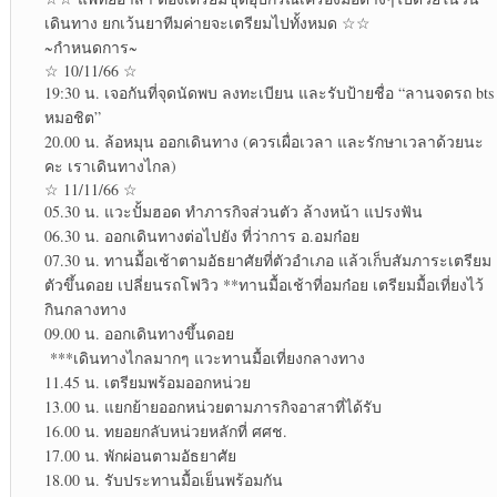
เดินทาง ยกเว้นยาทีมค่ายจะเตรียมไปทั้งหมด​ ☆☆
~กำหนดการ~
☆ 10/11/66 ☆
19:30 น. เจอกันที่จุดนัดพบ ลงทะเบียน และรับป้ายชื่อ “ลานจดรถ bts
หมอ​ชิต”
20.00 น. ล้อหมุน ออกเดินทาง (ควรเผื่อเวลา และรักษาเวลาด้วยนะ
คะ เราเดินทางไกล)
☆ 11/11/66 ☆
05.30 น. แวะปั้มฮอด ทำภารกิจส่วนตัว ล้าง​หน้า แปรงฟัน​
06.30 น. ออกเดินทางต่อไปยัง ที่ว่าการ อ.อมก๋อย
07.30 น. ทานมื้อเช้าตามอัธยาศัย​ที่ตัวอำเภอ แล้วเก็บสัมภาระ​เตรียม
ตัว​ขึ้นดอย เปลี่ยน​รถโฟวิว **ทานมื้อเช้าที่อมก๋อย เตรียมมื้อเที่ยงไว้
กินกลางทาง​
09.00 น. ออกเดินทางขึ้นดอย
***เดินทางไกลมากๆ แวะทานมื้อเที่ยงกลางทาง
11.45 น. เตรียมพร้อมออกหน่วย
13.00 น. แยกย้ายออกหน่วยตามภารกิจ​อาสาที่ได้รับ
16.00 น. ทยอยกลับหน่วยหลักที่ ศศช.
17.00 น. พักผ่อน​ตามอัธยาศัย​
18.00 น. รับประทาน​มื้อเย็น​พร้อมกัน