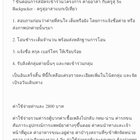
? ขั้นตอน​การสมัครเข้าร่วม​โครงการ ค่ายอาสา กับครูสุ Su
Backpacker -​ ครู​สุ​อาสา​แบก​เป้​เที่ยว​
1. สอบถามก่อนว่าค่ายที่สนใจ เต็ม​หรือ​ยัง โดยการแจ้งชื่อค่าย หรือ
ส่งภาพปกค่ายนั้นๆมา
2. โอนชำระเต็มจำนวน พร้อมส่งหลักฐาน​การโอน
3. แจ้งชื่อ สกุล เบอร์โทร ให้เรียบร้อย
4. รับลิงค์​กลุ่มค่ายนั้นๆ และกดเข้าร่วมกลุ่ม
เป็นอันเสร็จสิ้น​ ทีนี้ก็เหลือแค่รอรายละเอียด​เพิ่มในโน้ต​กลุ่ม และจัด
เป้รอวันเดินทาง
ค่าใช้จ่ายท่านละ 2800 บาท
ค่าใช้จ่าย​รวมค่ารถตู้บวกค่าเชื้อเพลิง​ไปกลับ กทม-น่าน ค่ารถขน
สัมภาระ​อุปกรณ์​การแพทย์​ยาต่างๆขึ้นดอย ค่าคนนำทางและเจ้า
หน้าที่ดูแล ค่าอา​หารขณะอยู่ค่าย ค่าบำรุงสถานที่ๆเข้าพักจัดหน่วย
ตรวจ (เราเดินทางรวม 4 วัน ค่าใช้จ่ายรถตู้​และรถเหมา ต้องจ่ายทุก