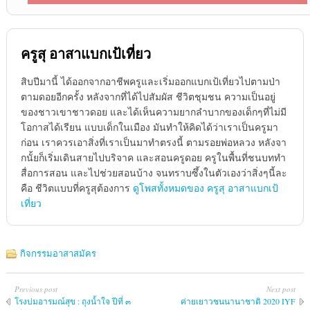
ครูสุ อาสาแบกเป้เที่ยว
สิบปีมานี้ ได้ออกจากอาชีพครูและเริ่มออกแบกเป้เที่ยวไปตามป่า
ตามดอยอีกครั้ง หลังจากที่ได้ไปสัมผัส ชีวิตชุมชน ความเป็นอยู่
ของชาวเขาชาวดอย และได้เห็นความยากลำบากของเด็กๆที่ไม่มี
โอกาสได้เรียน แบบเด็กในเมือง มันทำให้คิดได้ว่าเราเป็นครูมา
ก่อน เราควรเอาสิ่งที่เราเป็นมาทำตรงนี้ ตามรอยพ่อหลวง หลังจา
กนั้ยก็เริ่มเดินสายไปบริจาค และสอนครูดอย ครูในพื้นที่ชนบททำ
สื่อการสอน และไปช่วยสอนบ้าง จนทราบซึ้งในตัวเองว่าสิ่งๆนี้ละ
คือ ชีวิตแบบที่ครูสุต้องการ
ดูโพสทั้งหมดของ ครูสุ อาสาแบกเป้
เที่ยว
กิจกรรมอาสาสมัคร
Previous post
Next post
โรงบ่มอารมณ์สุข : ถุงน้ำใจ ปีที่ ๓
ค่ายเยาวชนนานาชาติ 2020 IYF