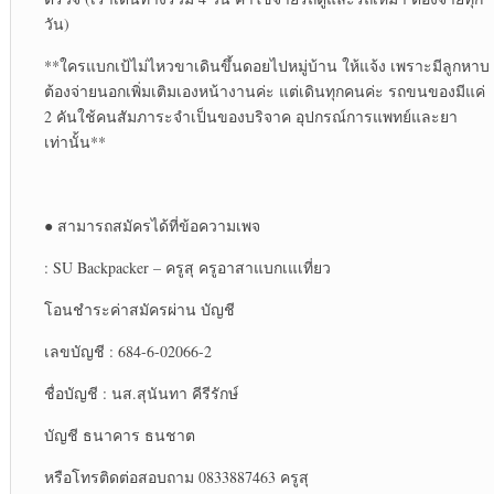
วัน)​
**ใครแบกเป้ไม่ไหวขาเดินขึ้นดอยไปหมู่บ้าน​ ให้แจ้ง เพราะมีลูกหาบ
ต้องจ่ายนอกเพิ่มเติม​เองหน้างานค่ะ แต่เดินทุกคนค่ะ รถขนของมีแค่
2 คันใช้คนสัมภาระจำเป็น​ของบริจาค อุปกรณ์​การแพทย์​และยา
เท่านั้น**
● สามารถสมัครได้ที่ข้อความเพจ
: SU Backpacker – ครูสุ ครูอาสาแบกเแเที่ยว
โอนชำระค่าสมัครผ่าน บัญชี
เลขบัญชี : 684-6-02066-2
ชื่อบัญชี : นส.สุนันทา คีรีรักษ์
บัญชี ธนาคาร ธนชาต
หรือโทรติดต่อสอบถาม 0833887463 ครูสุ