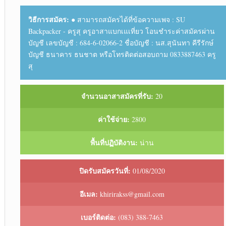
วิธีการสมัคร:
● สามารถสมัครได้ที่ข้อความเพจ : SU
Backpacker - ครูสุ ครูอาสาแบกเแเที่ยว โอนชำระค่าสมัครผ่าน
บัญชี เลขบัญชี : 684-6-02066-2 ชื่อบัญชี : นส.สุนันทา คีรีรักษ์
บัญชี ธนาคาร ธนชาต หรือโทรติดต่อสอบถาม 0833887463 ครู
สุ
จำนวนอาสาสมัครที่รับ:
20
ค่าใช้จ่าย:
2800
พื้นที่ปฏิบัติงาน:
น่าน
ปิดรับสมัครวันที่:
01/08/2020
อีเมล:
khirirakss@gmail.com
เบอร์ติดต่อ:
(083) 388-7463