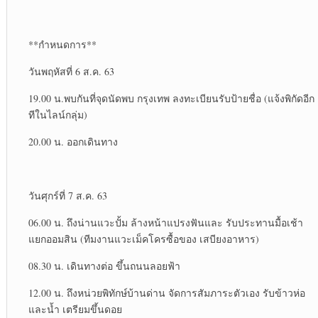
**กำหนดการ​**
วันพฤหัส​ที่ 6 ส.ค. 63
19.00 น.พบกันที่จุดนัดพบ​ กรุงเทพ ลงทะเบียนรับป้ายชื่อ (แจ้งพิกัดอีก
ทีในไลน์กลุ่ม)​
20.00 น. ออกเดินทาง
วันศุก​ร์ที่ 7 ส.ค. 63
06.00 น. ถึงน่านแวะปั้ม ล้างหน้า​แปรงฟัน​และ รับประทาน​มื้อเช้า
แยกออมสิน (ทีมงานแวะเม็ค​โคร​ซื้อของ เสบียงอาหาร)​
08.30 น. เดินทางต่อ ขึ้นถนนลอยฟ้า
12.00 น. ถึงหน่วยพิทักษ์​บ้านด่าน จัดการสัมภาระตัวเอง รับข้าวห่อ
และน้ำ เตรียมขึ้นดอย