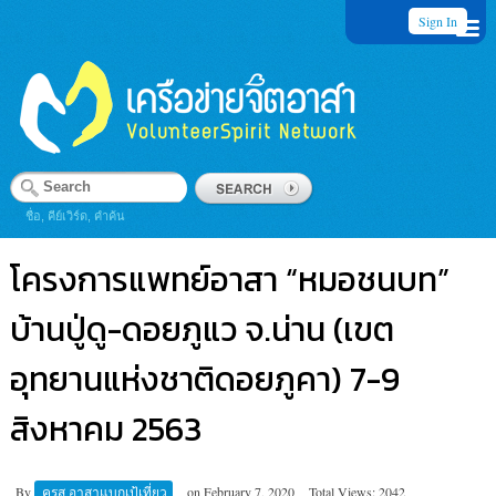
Sign In
ชื่อ, คีย์เวิร์ด, คำค้น
โครงการแพทย์​อาสา “หมอชนบท”
บ้านปู่ดู-ดอยภูแว จ.น่าน (เขต
อุทยานแห่งชาติ​ดอยภูคา)​ 7-9
สิงหาคม​ 2563
By
ครูสุ อาสาแบกเป้เที่ยว
on
February 7, 2020
Total Views: 2042