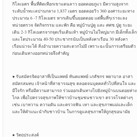
กิโลเมตร พื้นที่ติดเทือกเขาแดนลาว ยอดดอยภูแว มีความสูงจาก
ระดับ​น้ำทะเล​ปานกลาง​ 1,837 เมตร ยอดดอยวิว 360 องศาระยะทาง
ประมาณ 6 -7 กิโลเมตร หากเดินขึ้นยอดดอย แต่พื้นที่ๆเราจะลง
หน่วยตรวจ จัดกิจกรรม และพัก คือ หมู่บ้านปู่ดู และ ศศช.ปู่ดู ระยะ
เดิน 2-3 กิโลเมตรจากจุดเริ่มเดินเท้า หมู่บ้านไม่ใหญ่มาก มีเด็กทั้งเล็ก
และโตประมาณ 40-50 ประชากรนับเป็นหลังคาเรือน 30 หลังคา
เรือนน่าจะได้ สิ่งอำนวยความสะดวก​ไม่มี เพราะฉะนั้นการเตรียมตัว
ก่อนเดินทางออกหน่วยจึงสำคัญ
● รับสมัครจิตอาสาที่เป็นแพทย์ ทันตแพทย์ เภสัชกร พยาบาล อาสา
สมัครสมทบ เจ้าหน้าที่สาธารณสุข ตลอดจนบุคคลทั่วไปที่สนใจ และ
มีใจรัก หรือมีความสามารถ ร่วมออกเดินทางไปยังหมู่บ้านบนดอยห่าง
ไกล เพื่อไปตรวจสุขภาพให้ชาวบ้านชุมชนชาวเขา ตรวจโรคต่างๆ
เช่น เบาหวาน ความดัน และตรวจฟัน เหา และสุขภาพแม่และเด็ก
และให้คำแนะนำกับชาวบ้าน ในการดูแลสุขภาพให้ถูกสุขอนามัย
● วัตถุประสงค์