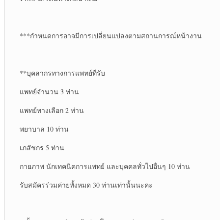
***กำหนดการ​อาจ​มี​การเปลี่ยนแปลง​ตามสถานการณ์​หน้างาน
**บุคลากร​ทาง​การแพทย์​ที่รับ
แพทย์​จำนวน 3 ท่าน
แพทย์​ทางเลือก​ 2 ท่าน
พยาบาล 10 ท่าน
เภสัชกร​ 5 ท่าน
กายภาพ​ นักเทคนิค​การแพทย์​ และบุคคล​ทั่วไป​อื่นๆ 10 ท่าน
รับสมัครร่วมค่าย​ทั้งหมด​ 30 ท่านเท่านั้น​นะคะ