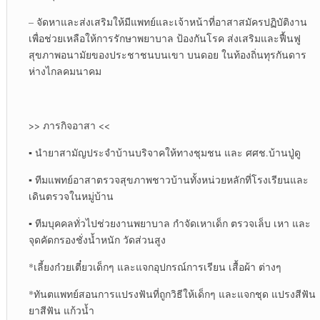
– จัดหาและส่งเสริมให้มีแพทย์และเจ้าหน้าที่อาสาสมัครปฏิบัติงาน
เพื่อช่วยเหลือให้การรักษาพยาบาล ป้องกันโรค ส่งเสริมและฟื้นฟู
สุขภาพอนามัยของประชาชนบนเขา บนดอย ในท้องถิ่นทุรกันดาร
ห่างไกลคมนาคม
>> ภารกิจอาสา <<
▪ นำยาสามัญ​ประจำบ้าน​บริจาคให้ทางชุมชน และ ศ​ศช.บ้านปู่ดู
▪ ทีมแพทย์​อาสาตรวจสุขภาพชาวบ้าน​ทั้งหน่วยหลักที่โรงเรียน​และ
เดินตรวจในหมู่บ้าน​
▪ ทีมบุคคลทั่วไปช่วยงานพยาบาล กำจัดเหาเด็ก ตรวจเล็บ เหา และ
จุดคัดกรอง​ชั่งน้ำหนัก​ วัดส่วนสูง​
*เลี้ยงก๋วยเตี๋ยว​เด็กๆ และแจกอุปกรณ์​การเรียน เสื้อผ้า ต่างๆ
*ทันตแพทย์​สอนการแปรงฟันที่ถูกวิธี​ให้เด็กๆ และแจกชุด แปรงสีฟัน​
ยาสีฟัน​ แก้วน้ำ