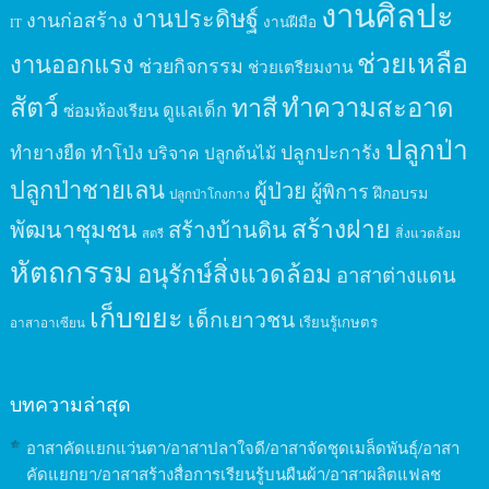
งานศิลปะ
งานประดิษฐ์
งานก่อสร้าง
งานฝีมือ
IT
ช่วยเหลือ
งานออกแรง
ช่วยกิจกรรม
ช่วยเตรียมงาน
สัตว์
ทาสี
ทำความสะอาด
ดูแลเด็ก
ซ่อมห้องเรียน
ปลูกป่า
ปลูกปะการัง
ทำยางยืด
ทำโป่ง
บริจาค
ปลูกต้นไม้
ปลูกป่าชายเลน
ผู้ป่วย
ผู้พิการ
ฝึกอบรม
ปลูกป่าโกงกาง
สร้างฝาย
พัฒนาชุมชน
สร้างบ้านดิน
สิ่งแวดล้อม
สตรี
หัตถกรรม
อนุรักษ์สิ่งแวดล้อม
อาสาต่างแดน
เก็บขยะ
เด็กเยาวชน
เรียนรู้เกษตร
อาสาอาเซียน
บทความล่าสุด
อาสาคัดแยกแว่นตา/อาสาปลาใจดี/อาสาจัดชุดเมล็ดพันธุ์/อาสา
คัดแยกยา/อาสาสร้างสื่อการเรียนรู้บนผืนผ้า/อาสาผลิตแฟลช