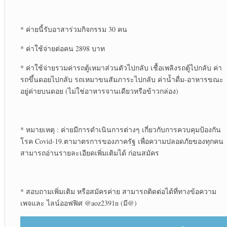
* ค่ายนี้รับอาสาร่วม​กิจกรรม​ 30 คน
* ค่าใช้จ่ายต่อคน 2898 บาท
* ค่าใช้จ่าย​รวมค่ารถตู้​เหมาส่วนตัวไปกลับ เชื้อเพลิงรถตู้ไปกลับ ค่า
รถขึ้นดอยไปกลับ รถเหมาขนสัมภาระ​ไปกลับ ค่าน้ำดื่ม-อาหารขณะ​
อยู่​ค่าย​บนดอย (ไม่ใช่อาหาร​จาน​เดียว​หรือ​ข้าว​กล่อง)​
* หมายเหตุ​ : ค่ายมีการดำเนินการต่างๆ เกี่ยวกับ​การควบคุมป้องกัน​
โรค Covid-19.ตามาตรการ​ของภาครัฐ เพื่อความปลอดภัยของทุกคน
สามารถอ่านรายละเอียด​เพิ่มเติม​ได้ ก่อนสมัคร​
* สอบถาม​เพิ่มเติม​ หรือสมัครค่าย สามารถ​ติดต่อ​ได้ที่​ทางข้อความ​
เพจ​และ​ ไลน์​ออฟฟิศ​ @aoz2391n (มี@)