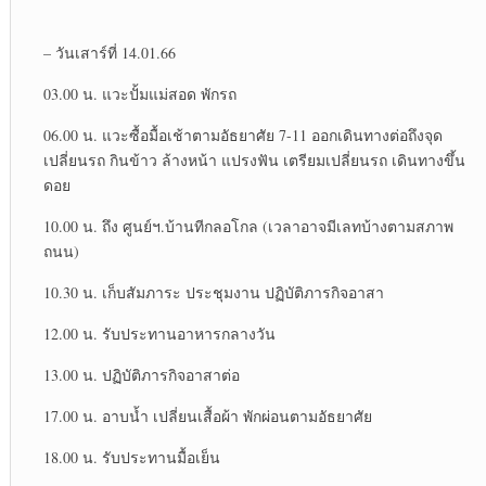
– วันเสาร์​ที่​ 14.01.66
03.00 น. แวะปั้มแม่สอด พักรถ
06.00 น. แวะซื้อมื้อเช้าตามอัธยาศัย 7-11 ออกเดินทางต่อถึงจุด
เปลี่ยน​รถ กินข้าว​ ล้างหน้า​ แปรงฟัน​ เตรียมเปลี่ยน​รถ เดินทางขึ้น
ดอย
10.00 น. ถึง ศูนย์​ฯ.บ้านทีกลอโกล (เวลาอาจมีเลทบ้างตามสภาพ​
ถนน)
10.30 น. เก็บสัมภาระ​ ประชุมงาน ปฏิบัติ​ภารกิจ​อาสา
12.00 น. รับประทาน​อาหารกลางวัน
13.00 น. ปฏิบัติ​ภารกิจอาสา​ต่อ
17.00 น. อาบน้ำ เปลี่ยน​เสื้อผ้า พักผ่อน​ตามอัธยาศัย​
18.00 น. รับประทาน​มื้อเย็น