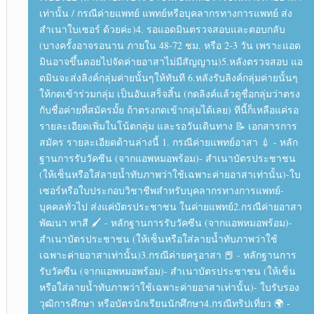
เท่านั้น / กรณีค่ายแพทย์ แพทย์​หรือบุคลากร​ทาง​การแพทย์​ ส่ง
สำเนาใบ​เซอร์​ ด้วยค่ะ)​ 4. รอแอดมินตรวจสอบและตอบกลับ
(บางครั้งอาจรอนาน ภายใน 48-72 ชม. หรือ 2-3 วัน เพราะแอด
มินอาจขึ้นดอยไปจัดค่ายอาสา​ไม่มีสัญญาน)​ 5.หลังตรวจสอบ แอ
ดมินจะส่งลิงค์​กลุ่ม​ค่ายนั้นๆให้ทันที 6.หลังรับลิงค์กลุ่มค่ายนั้นๆ
ให้กดเข้าร่วมกลุ่ม เป็นอันเสร็จสิ้น (กดลิงค์​แล้วดูชื่อกลุ่มว่าตรง
กับชื่อค่ายที่สมัครมั้ย ถ้าตรงกดเข้ากลุ่ม​ได้​เลย​)​ ทีนี้ก็เหลือแค่รอ
รายละเอียดเพิ่มในโน้ตกลุ่ม และรอวันเดินทาง 📝 เอกสารการ
สมัคร รายละเอียด​ด้านล่างนี้ 1. กรณีค่ายแพทย์อาสา 💉 - หลัก
ฐาน​การ​รับ​วัคซีน​ (จากแอพหมอพร้อม)​ - สำเนาบัตรประชาชน​
(ให้เซ็นหรือใส่ลายน้ำทับภาพว่าใช้เฉพาะค่ายอาสาเท่านั้น)​ -​ใบ
เซอร์​หรือใบประกอบวิชาชีพ​สำหรับบุคลากร​ทาง​การแพทย์​ -
บุคคล​ทั่วไป​ ส่งแค่บัตรประชาชน​ ในค่ายแพทย์​ 2.กรณีค่ายอาสา
พัฒนา​ ทาสี 🖌️ - หลักฐาน​การ​รับ​วัคซีน​ (จากแอพหมอพร้อม)​ -
สำเนาบัตรประชาชน​ (ให้เซ็นหรือใส่ลายน้ำทับภาพว่าใช้
เฉพาะค่ายอาสาเท่านั้น)​ 3.กรณี​ค่ายครูอาสา 📕 - หลักฐาน​การ​
รับ​วัคซีน​ (จากแอพหมอพร้อม)​ - สำเนาบัตรประชาชน​ (ให้เซ็น
หรือใส่ลายน้ำทับภาพว่าใช้เฉพาะค่ายอาสาเท่านั้น)​ - ใบรับรอง​
วุฒิการศึกษา​ หรือบัตรนักเรียน​นักศึกษา​ 4.กรณีทริปเที่ยว 🌍 -