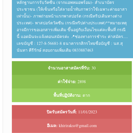
หลักฐาน​การ​รับ​วัคซีน​ (จากแอพหมอพร้อม)​ - สำเนาบัตร
ประชาชน​ (ให้เซ็นหรือใส่ลายน้ำทับภาพว่าใช้เฉพาะค่ายอาสา
เท่านั้น)​ - ภาพถ่ายหน้าแรกพาสปอร์ต​ (กรณี​ทริปเดินทางต่าง
ประเทศ)​ - พาสปอร์ต​วัคซีน​ (กรณี​ทริป​ต่างประเทศ)​ **หมายเหตุ
อาจมีการขอเอกสารเพิ่มเติม ขึ้นอยู่กับเงื่อนไขแต่ละพื้นที่ กรณี
นี้ แอดมินจะแจ้งตอนสมัครค่ะ 📍ช่องทาง​การ​ชำระ ค่าสมัคร....
เลขบัญชี : 127-8-56681-8 ธนาคาร​กสิกรไทย​ ชื่อบัญชี : นส.สุ
นันทา คีรีรักษ์ สอบถาม​เพิ่มเติม​ 0833887463​
จำนวนอาสาสมัครที่รับ:
30
ค่าใช้จ่าย:
2898
พื้นที่ปฏิบัติงาน:
ตาก
ปิดรับสมัครวันที่:
11/01/2023
อีเมล:
khirirakss@gmail.com