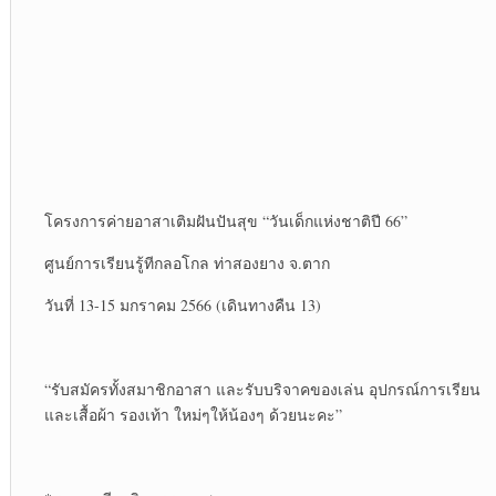
โครงการ​ค่ายอาสาเติมฝันปันสุข “วันเด็ก​แห่งชาติ​ปี 66”
ศูนย์​การเรียนรู้​ทีกลอโกล ท่าสองยาง จ.ตาก
วันที่ 13-15 มกราคม​ 2566 (เดินทางคืน 13)
“รับสมัคร​ทั้งสมาชิกอาสา และรับบริจาค​ของเล่น อุปกรณ์​การ​เรียน
และเสื้อผ้า​ รองเท้า​ ใหม่ๆให้น้องๆ ด้วยนะคะ”