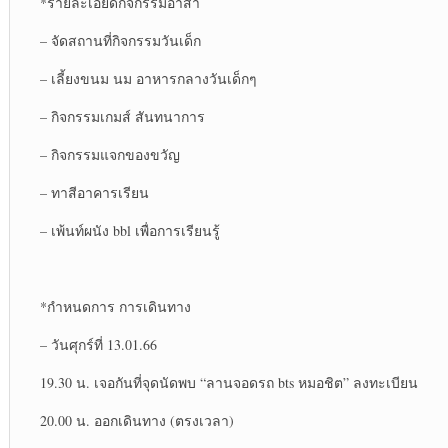
*รายละเอียด​กิจกรรม​อาสา
– จัดสถานที่​กิจกรรม​วันเด็ก​
– เลี้ยงขนม นม อาหาร​กลางวัน​เด็กๆ
– กิจกรรม​เกมส์​ สันทนาการ​
– กิจกรรม​แจกของขวัญ​
– ทาสีอาคารเรียน
– เพ้นท์ผนัง​ bbl เพื่อ​การ​เรียนรู้​
*กำหนดการ การเดินทาง
– วันศุก​ร์ที่​ 13.01.66
19.30 น. เจอกันที่จุดนัดพบ “ลานจอดรถ bts หมอ​ชิต” ลงทะเบียน
20.00 น. ออกเดินทาง (ตรงเวลา)​