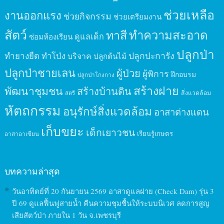
ช่วยเหลือ
งานออกแรง
ช่วยกิจกรรม
ช่วยเตรียมงาน
สัตว์
ทาสี
ทำความสะอาด
ดูแลเด็ก
ซ่อมห้องเรียน
ปลูกป่า
ปลูกปะการัง
ทำยางยืด
ทำโป่ง
บริจาค
ปลูกต้นไม้
ปลูกป่าชายเลน
ผู้ป่วย
ผู้พิการ
ฝึกอบรม
ปลูกป่าโกงกาง
สร้างฝาย
พัฒนาชุมชน
สร้างบ้านดิน
สิ่งแวดล้อม
สตรี
หัตถกรรม
อนุรักษ์สิ่งแวดล้อม
อาสาต่างแดน
เก็บขยะ
เด็กเยาวชน
เรียนรู้เกษตร
อาสาอาเซียน
บทความล่าสุด
วันอาทิตย์ที่ 20 กันยายน 2569 อาสาดูแลฝาย (Check Dam) รุ่น 3
ปี 69 ดูแลฟื้นฟูสายน้ำ คืนความชุมชื้นให้ระบบนิเวศ ลดการสูญ
เสียสัตว์ป่า ภายใน 1 วัน จ.เพชรบุรี