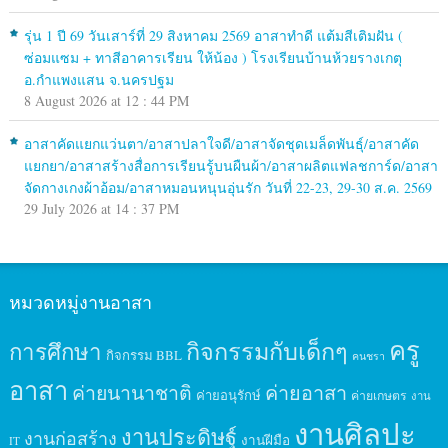
รุ่น 1 ปี 69 วันเสาร์ที่ 29 สิงหาคม 2569 อาสาทำดี แต้มสีเติมฝัน (
ซ่อมแซม + ทาสีอาคารเรียน ให้น้อง ) โรงเรียนบ้านห้วยรางเกตุ
อ.กำแพงแสน จ.นครปฐม
8 August 2026 at 12 : 44 PM
อาสาคัดแยกแว่นตา/อาสาปลาใจดี/อาสาจัดชุดเมล็ดพันธุ์/อาสาคัด
แยกยา/อาสาสร้างสื่อการเรียนรู้บนผืนผ้า/อาสาผลิตแฟลชการ์ด/อาสา
จัดกางเกงผ้าอ้อม/อาสาหมอนหนุนอุ่นรัก วันที่ 22-23, 29-30 ส.ค. 2569
29 July 2026 at 14 : 37 PM
หมวดหมู่งานอาสา
ครู
กิจกรรมกับเด็กๆ
การศึกษา
กิจกรรม BBL
คนชรา
อาสา
ค่ายนานาชาติ
ค่ายอาสา
ค่ายอนุรักษ์
ค่ายเกษตร
งาน
งานศิลปะ
งานประดิษฐ์
งานก่อสร้าง
งานฝีมือ
IT