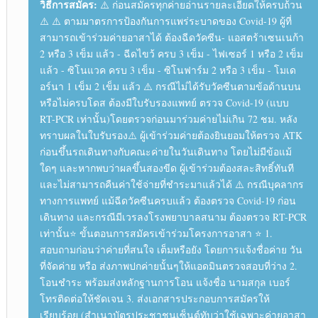
วิธีการสมัคร:
⚠️ ก่อนสมัครทุกค่ายอ่านรายละเอียด​ให้ครบถ้วน​
⚠️ ⚠️ ตามมาตรการ​ป้องกัน​การ​แพร่ระบาด​ของ Covid-19​ ผู้ที่
สามารถเข้าร่วมค่ายอาสาได้ ต้องฉีดวัคซีน​ - แอสตร้าเซนเนก้า
2 หรือ 3 เข็ม แล้ว - ฉีดไขว้ ครบ 3 เข็ม - ไฟเซอร์​ 1 หรือ 2 เข็ม
แล้ว - ซิโนแวค ครบ 3 เข็ม - ซิโนฟาร์ม​ 2 หรือ 3 เข็ม - โมเด
อร์​นา 1 เข็ม​ 2 เข็ม แล้ว ⚠️ กรณี​ไม่ได้รับวัคซีน​ตามข้อด้านบน
หรือไม่ครบโดส ต้องมีใบรับรองแพทย์​ ตรวจ Covid-19​ (แบบ
RT-PCR​ เท่านั้น)​โดยตรวจก่อนมาร่วมค่ายไม่เกิน 72 ชม. หลัง
ทราบผลในใบรับรอง​ ⚠️ ผู้เข้าร่วม​ค่ายต้องยินยอมให้ตรวจ ATK​
ก่อนขึ้นรถเดินทางกับคณะค่ายในวันเดินทาง โดยไม่มีข้อแม้
ใดๆ และหากพบว่าผลขึ้นสองขีด ผู้เข้าร่วม​ต้องสละสิทธิ์​ทันที
และไม่สามารถ​คืนค่าใช้จ่ายที่ชำระมาแล้วได้ ⚠️ กรณี​บุคลากร​
ทาง​การแพทย์​ แม้ฉีดวัคซีน​ครบแล้ว ต้องตรวจ Covid-19​ ก่อน
เดินทาง และกรณีมีเวรลงโรงพยาบาล​สนาม ต้องตรวจ RT-PCR​
เท่านั้น​ ⭐ ขั้นตอนการสมัครเข้าร่วมโครงการอาสา ⭐ 1.
สอบถามก่อนว่าค่ายที่สนใจ เต็มหรือยัง โดยการแจ้งชื่อค่าย วัน
ที่จัดค่าย หรือ ส่งภาพปกค่ายนั้นๆให้แอดมินตรวจสอบ​ที่ว่าง 2.
โอนชำระ พร้อมส่งหลักฐานการโอน แจ้ง​ชื่อ​ นามสกุล​ เบอร์
โทร​ติดต่อ​ให้ชัดเจน 3. ส่งเอกสารประกอบการสมัครให้
เรียบร้อย (สำเนาบัตรประชาชน​เซ็นต์​ทับว่าใช้เฉพาะค่ายอาสา