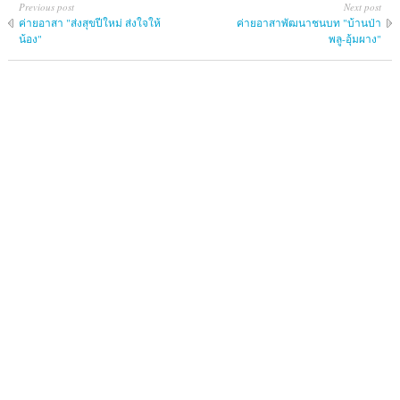
Previous post
Next post
ค่ายอาสา "ส่งสุข​ปีใหม่​ ส่ง​ใจ​ให้​
ค่ายอาสาพัฒนา​ชนบท​ "บ้านป่า
น้อง"
พลู-อุ้มผาง"