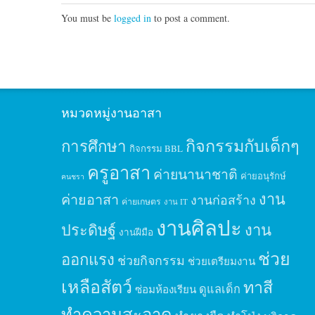
You must be
logged in
to post a comment.
หมวดหมู่งานอาสา
กิจกรรมกับเด็กๆ
การศึกษา
กิจกรรม BBL
ครูอาสา
ค่ายนานาชาติ
ค่ายอนุรักษ์
คนชรา
งาน
ค่ายอาสา
งานก่อสร้าง
ค่ายเกษตร
งาน IT
งานศิลปะ
ประดิษฐ์
งาน
งานฝีมือ
ช่วย
ออกแรง
ช่วยกิจกรรม
ช่วยเตรียมงาน
เหลือสัตว์
ทาสี
ดูแลเด็ก
ซ่อมห้องเรียน
ทำความสะอาด