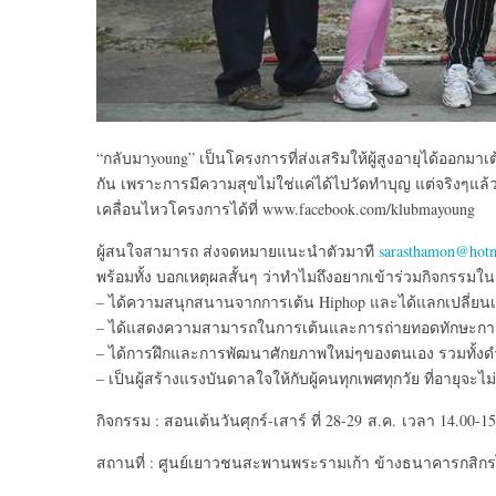
“กลับมาyoung” เป็นโครงการที่ส่งเสริมให้ผู้สูงอายุได้ออกม
กัน เพราะการมีความสุขไม่ใช่แค่ได้ไปวัดทำบุญ แต่จริงๆแล
เคลื่อนไหวโครงการได้ที่ www.facebook.com/klubmayoung
ผู้สนใจสามารถ ส่งจดหมายแนะนำตัวมาทื
sarasthamon@hot
พร้อมทั้ง บอกเหตุผลสั้นๆ ว่าทำไมถึงอยากเข้าร่วมกิจกรรมในครั
– ได้ความสนุกสนานจากการเต้น Hiphop และได้แลกเปลี่ยนเรีย
– ได้แสดงความสามารถในการเต้นและการถ่ายทอดทักษะการ
– ได้การฝึกและการพัฒนาศักยภาพใหม่ๆของตนเอง รวมทั้งดำรงต
– เป็นผู้สร้างแรงบันดาลใจให้กับผู้คนทุกเพศทุกวัย ที่อายุจะ
กิจกรรม : สอนเต้นวันศุกร์-เสาร์ ที่ 28-29 ส.ค. เวลา 14.00-15
สถานที่ : ศูนย์เยาวชนสะพานพระรามเก้า ข้างธนาคารกสิก