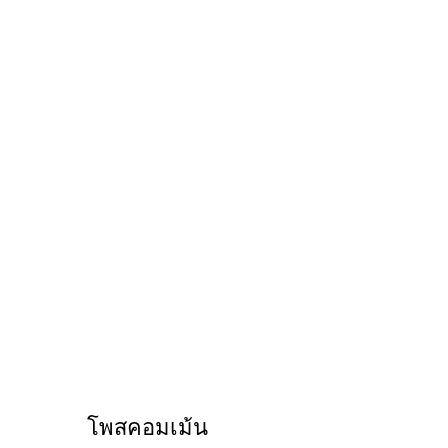
โพสคอมเม้น