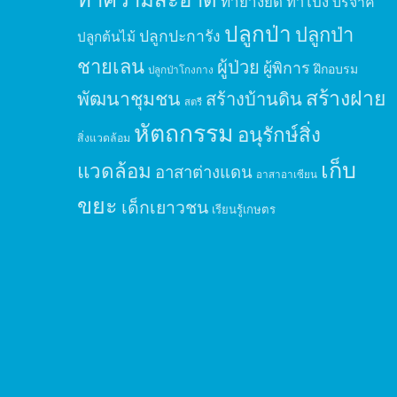
ทำยางยืด
ทำโป่ง
บริจาค
ปลูกป่า
ปลูกป่า
ปลูกปะการัง
ปลูกต้นไม้
ชายเลน
ผู้ป่วย
ผู้พิการ
ฝึกอบรม
ปลูกป่าโกงกาง
สร้างฝาย
พัฒนาชุมชน
สร้างบ้านดิน
สตรี
หัตถกรรม
อนุรักษ์สิ่ง
สิ่งแวดล้อม
เก็บ
แวดล้อม
อาสาต่างแดน
อาสาอาเซียน
ขยะ
เด็กเยาวชน
เรียนรู้เกษตร