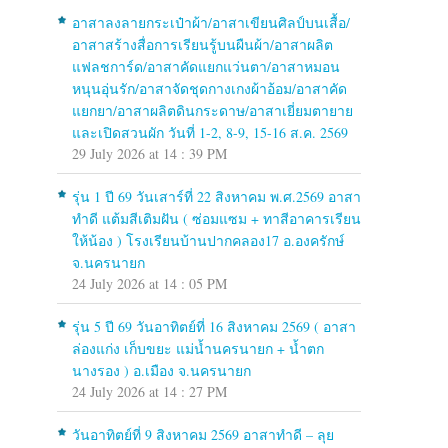
อาสาลงลายกระเป๋าผ้า/อาสาเขียนศิลป์บนเสื้อ/
อาสาสร้างสื่อการเรียนรู้บนผืนผ้า/อาสาผลิต
แฟลชการ์ด/อาสาคัดแยกแว่นตา/อาสาหมอน
หนุนอุ่นรัก/อาสาจัดชุดกางเกงผ้าอ้อม/อาสาคัด
แยกยา/อาสาผลิตดินกระดาษ/อาสาเยี่ยมตายาย
และเปิดสวนผัก วันที่ 1-2, 8-9, 15-16 ส.ค. 2569
29 July 2026 at 14 : 39 PM
รุ่น 1 ปี 69 วันเสาร์ที่ 22 สิงหาคม พ.ศ.2569 อาสา
ทำดี แต้มสีเติมฝัน ( ซ่อมแซม + ทาสีอาคารเรียน
ให้น้อง ) โรงเรียนบ้านปากคลอง17 อ.องครักษ์
จ.นครนายก
24 July 2026 at 14 : 05 PM
รุ่น 5 ปี 69 วันอาทิตย์ที่ 16 สิงหาคม 2569 ( อาสา
ล่องแก่ง เก็บขยะ แม่น้ำนครนายก + น้ำตก
นางรอง ) อ.เมือง จ.นครนายก
24 July 2026 at 14 : 27 PM
วันอาทิตย์ที่ 9 สิงหาคม 2569 อาสาทำดี – ลุย