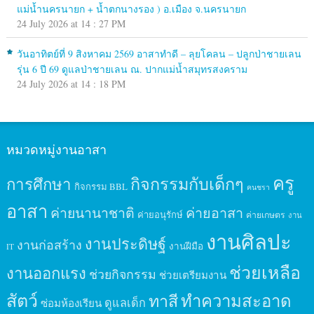
แม่น้ำนครนายก + น้ำตกนางรอง ) อ.เมือง จ.นครนายก
24 July 2026 at 14 : 27 PM
วันอาทิตย์ที่ 9 สิงหาคม 2569 อาสาทำดี – ลุยโคลน – ปลูกป่าชายเลน
รุ่น 6 ปี 69 ดูแลป่าชายเลน ณ. ปากแม่น้ำสมุทรสงคราม
24 July 2026 at 14 : 18 PM
หมวดหมู่งานอาสา
ครู
กิจกรรมกับเด็กๆ
การศึกษา
กิจกรรม BBL
คนชรา
อาสา
ค่ายนานาชาติ
ค่ายอาสา
ค่ายอนุรักษ์
ค่ายเกษตร
งาน
งานศิลปะ
งานประดิษฐ์
งานก่อสร้าง
งานฝีมือ
IT
ช่วยเหลือ
งานออกแรง
ช่วยกิจกรรม
ช่วยเตรียมงาน
สัตว์
ทาสี
ทำความสะอาด
ดูแลเด็ก
ซ่อมห้องเรียน