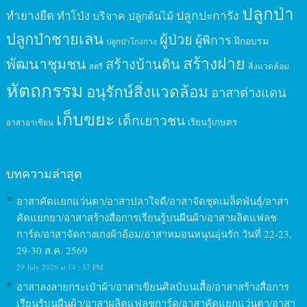
ปลูกป่า
ปลูกปะการัง
ทำยางยืด
ทำโป่ง
บริจาค
ปลูกต้นไม้
ปลูกป่าชายเลน
ผู้ป่วย
ผู้พิการ
ฝึกอบรม
ปลูกป่าโกงกาง
สร้างฝาย
พัฒนาชุมชน
สร้างบ้านดิน
สิ่งแวดล้อม
สตรี
หัตถกรรม
อนุรักษ์สิ่งแวดล้อม
อาสาต่างแดน
เก็บขยะ
เด็กเยาวชน
เรียนรู้เกษตร
อาสาอาเซียน
บทความล่าสุด
อาสาคัดแยกแว่นตา/อาสาปลาใจดี/อาสาจัดชุดเมล็ดพันธุ์/อาสา
คัดแยกยา/อาสาสร้างสื่อการเรียนรู้บนผืนผ้า/อาสาผลิตแฟลช
การ์ด/อาสาจัดกางเกงผ้าอ้อม/อาสาหมอนหนุนอุ่นรัก วันที่ 22-23,
29-30 ส.ค. 2569
29 July 2026 at 14 : 37 PM
อาสาลงลายกระเป๋าผ้า/อาสาเขียนศิลป์บนเสื้อ/อาสาสร้างสื่อการ
เรียนรู้บนผืนผ้า/อาสาผลิตแฟลชการ์ด/อาสาคัดแยกแว่นตา/อาสา