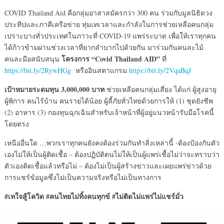
COVID Thailand Aid คือกลุ่มอาสาสมัครกว่า 300 คน ร่วมกับมูลนิธิดวง
ประทีปและภาคีเครือข่าย ทุ่มเทเวลาและกำลังในการช่วยเหลือคนกลุ่ม
เปราะบางทั่วประเทศในภาวะที่ COVID-19 แพร่ระบาด เพื่อให้เราทุกคน
ได้ก้าวข้ามผ่านช่วงเวลาที่ยากลำบากไปด้วยกัน มาร่วมกันคนละไม้
โครงการ “
Covid Thailand AID”
คนละมือสนับสนุน
ที่
https://bit.ly/2RywHGg
หรืออินสตาแกรม
https://bit.ly/2VqaBqJ
เป้าหมายระดมทุน 3,000,000 บาท
ช่วยเหลือคนกลุ่มเสี่ยง ได้แก่ ผู้สูงอายุ
ผู้พิการ คนไร้บ้าน คนรายได้น้อย ผู้ลี้ภัยทั่วไทยด้วยการให้ (1) ชุดยังชีพ
(2) อาหาร (3) กองทุนฉุกเฉินสำหรับเจ้าหน้าที่ผู้อยู่แนวหน้ารับมือโรคนี้
โดยตรง
เหนืออื่นใด …พวกเราทุกคนยังคงต้องร่วมกันทำสิ่งเหล่านี้ -ต้องป้องกันตัว
เองไม่ให้เป็นผู้ติดเชื้อ – ต้องปฏิบัติตนไม่ให้เป็นผู้แพร่เชื้อไม่ว่าจะทราบว่า
ตัวเองติดเชื้อแล้วหรือไม่ – ต้องไม่เป็นผู้สร้างข่าวและเผยแพร่ข่าวด้วย
การแชร์ข้อมูลซึ่งไม่เป็นความจริงหรือไม่เป็นทางการ
#เทใจสู้
โควิด
#
คนไทยไม่ทิ้งคนทุกข์
#
ไม่ติดไม่แพร่ไม่แชร์มั่ว