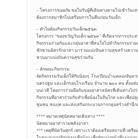
– โครงการขออภัย ขอไม่รับผู้ที่เดินทางตามไปเช้าวันเส
ต้องการสมาชิกไปเตรียมการในคืนก่อนวันเด็ก
– ทำไมต้องกิจกรรมวันเด็ก๒๕๖๓
โครงการ “ของขวัญวันเด็ก ๒๕๖๓” ที่เกิดจากการประส
กิจกรรมร่วมกันและกลุ่มอาสาที่สนใจไปทำกิจกรรมร่วมก
ชักชวนมิตรรักอาสา มาร่วมแบ่งปันความสุขสร้างความสนุ
ชวนมาแบ่งปันความสุขร่วมกัน
– ลักษณะกิจกรรม
จัดกิจกรรมวันเด็กให้กับน้องๆ
โรงเรียนบ้านคลองจินดา
นครปฐม และเด็กรอบโรงเรียน จำนวน ๒๐๐ คน ตั้งแต่อ
บนเวที โดยการร่วมมือกันของอาสาสมัครที่เดินทางไปร
กิจกรรมที่อาสาร่วมกันทำเพื่อน้องในถิ่นไกล และเพื่อปลูก
ชุมชน ชนบท และส่งเสริมกระบวนการกลุ่มสร้างสำนึ
**** หมายเหตุนัดหมายเดินทาง ****
นัดหมายอาสารวมพลังอาสา
*** เหตุที่นัดวันศุกร์ เพราะเราต้องเตรียมสถานที่ เตร
ในขบวนการกิจกรรมเพื่อน้อง เพื่อจัดแบ่งหน้าที่แบ่งงานก