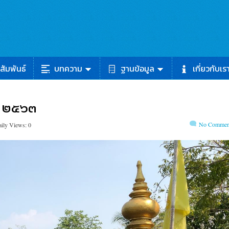
สัมพันธ์
บทความ
ฐานข้อมูล
เกี่ยวกับเร
ก ๒๕๖๓
No Commen
ily Views: 0