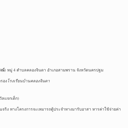
รณ์
) หมู่ 4 ตำบลคลองจินดา อำเภอสามพราน จังหวัดนครปฐม
ครอง
โรงเรียนบ้านคลองจินดา
วัลแจกเด็ก)
ป็นจริง ทางโครงการจะเหมารถตู้ประจำทางมารับอาสา หารค่าใช้จ่ายค่า