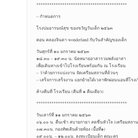
******************************************
– กำหนดการ
โรงบ่มอารมณ์สุข ของขวัญวันเด็ก ๒๕๖๓
ตอน คลองจินดา wonderland กับวันสำคัญของเด็ก
วันศุกร์ที่ ๑๐ มกราคม ๒๕๖๓
๑๘.๓๐ – ๑๙.๓๐ น. นัดหมายอาสารวมพลังอาสา
เพื่อเดินทางเข้าไปโรงเรียนพร้อมกัน ณ โรงเรียน
– ว่าด้วยการแบ่งงาน จัดเตรียมสถานที่ล้วนๆ
– เสร็จการเสร็จงาน แยกย้ายได้เวลาพักผ่อนนอนที่โรงเ
ค้างคืนที่ โรงเรียน (คืนที่ ๑ คืนเดียว)
******************************************
วันเสาร์ที่ ๑๑ มกราคม ๒๕๖๓
๐๖.๐๐ น. ตื่นเช้า สบายกายา สดชื่นหัวใจ (เตรียมสถานท
๐๗.๓๐น. กองทัพเดินด้วยท้อง (มื้อที่๑)
๐๙.๐๐น. – ๑๒.๐๐น. ลงทะเบียนเด็ก คณะครู