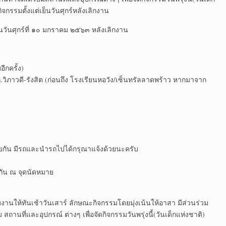
รรมตั้งแต่เย็นวันศุกร์หลังเลิกงาน
็นวันศุกร์ที่ ๑๐ มกราคม ๒๕๖๓ หลังเลิกงาน
ีกครั้ง)
ุ ถ.วิภาวดี-รังสิต (ก่อนถึง โรงเรียนหอวัง/เซ็นทรัลลาดพร้าว หากมาจาก
ยกัน มีรถและนำรถไปได้กรุณาแจ้งด้วยนะครับ
กัน ณ จุดนัดหมาย
ียมงานให้ทันเช้าวันเสาร์ ลักษณะกิจกรรมโดยมุ่งเน้นให้อาสา มีส่วนร่วม
 สถานที่และอุปกรณ์ ต่างๆ เพื่อจัดกิจกรรมวันพรุ่งนี้(วันเด็กแห่งชาติ)