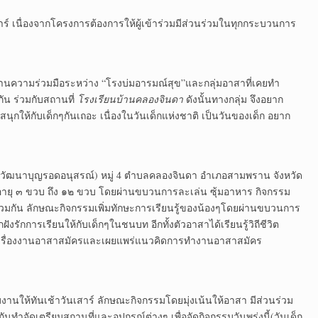
าร์ เนื่องจากโครงการต้องการให้ผู้เข้าร่วมมีส่วนร่วมในทุกกระบวนการ
านความร่วมมือระหว่าง “โรงบ่มอารมณ์สุข”และกลุ่มอาสาที่เคยทำ
ัน ร่วมกับสถานที่
โรงเรียนบ้านคลองจินดา
ดังนั้นทางกลุ่ม จึงอยาก
กให้กับเด็กๆกันเถอะ เนื่องในวันเด็กแห่งชาติ เป็นวันของเด็ก อยาก
(วัฒนาบุญรอดอนุสรณ์) หมู่ 4 ตำบลคลองจินดา อำเภอสามพราน จังหวัด
ายุ ๓ ขวบ ถึง ๑๒ ขวบ โดยผ่านขบวนการละเล่น ซุ้มอาหาร กิจกรรม
่วมกัน ลักษณะกิจกรรมเพิ่มทักษะการเรียนรู้ของน้องๆโดยผ่านขบวนการ
ฝังรักการเรียนให้กับเด็กๆในชนบท อีกทั้งตัวอาสาได้เรียนรู้วิถีชีวิต
กเรื่องงานอาสาสมัครและเผยแพร่แนวคิดการทำงานอาสาสมัคร
ียมงานให้ทันเช้าวันเสาร์ ลักษณะกิจกรรมโดยมุ่งเน้นให้อาสา มีส่วนร่วม
ันทำจัดเตรียมสถานที่และอุปกรณ์ต่างๆ เพื่อจัดกิจกรรมวันพรุ่งนี้(วันเด็ก