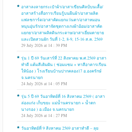
อาสาลงลายกระเป๋าผ้า/อาสาเขียนศิลป์บนเสื้อ/
อาสาสร้างสื่อการเรียนรู้บนผืนผ้า/อาสาผลิต
แฟลชการ์ด/อาสาคัดแยกแว่นตา/อาสาหมอน
หนุนอุ่นรัก/อาสาจัดชุดกางเกงผ้าอ้อม/อาสาคัด
แยกยา/อาสาผลิตดินกระดาษ/อาสาเยี่ยมตายาย
และเปิดสวนผัก วันที่ 1-2, 8-9, 15-16 ส.ค. 2569
29 July 2026 at 14 : 39 PM
รุ่น 1 ปี 69 วันเสาร์ที่ 22 สิงหาคม พ.ศ.2569 อาสา
ทำดี แต้มสีเติมฝัน ( ซ่อมแซม + ทาสีอาคารเรียน
ให้น้อง ) โรงเรียนบ้านปากคลอง17 อ.องครักษ์
จ.นครนายก
24 July 2026 at 14 : 05 PM
รุ่น 5 ปี 69 วันอาทิตย์ที่ 16 สิงหาคม 2569 ( อาสา
ล่องแก่ง เก็บขยะ แม่น้ำนครนายก + น้ำตก
นางรอง ) อ.เมือง จ.นครนายก
24 July 2026 at 14 : 27 PM
วันอาทิตย์ที่ 9 สิงหาคม 2569 อาสาทำดี – ลุย