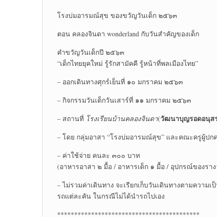
โรงบ่มอารมณ์สุข ของขวัญวันเด็ก ๒๕๖๓
ตอน คลองจินดา wonderland กับวันสำคัญของเด็ก
คำขวัญวันเด็กปี ๒๕๖๓
“เด็กไทยยุคใหม่ รู้รักสามัคคี รู้หน้าที่พลเมืองไทย”
– ออกเดินทางศุกร์เย็นที่ ๑๐ มกราคม ๒๕๖๓
– กิจกรรมวันเด็กวันเสาร์ที่ ๑๑ มกราคม ๒๕๖๓
วัฒนาบุญรอดอนุส
– สถานที่
โรงเรียนบ้านคลองจินดา
(
– โดย กลุ่มอาสา “โรงบ่มอารมณ์สุข” และคณะครูผู้ปก
– ค่าใช้จ่าย คนละ ๓๐๐ บาท
(อาหารอาสา ๒ มื้อ / อาหารเด็ก ๑ มื้อ / อุปกรณ์ของราง
– ไม่รวมค่าเดินทาง จะเรียกเก็บวันเดินทางตามความเ
รถแต่ละคัน ในกรณีไม่ได้นำรถไปเอง
******************************************