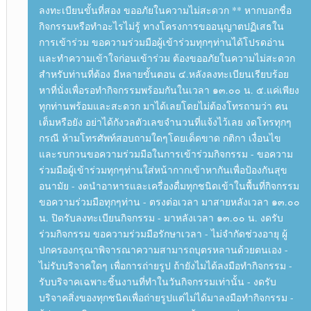
ลงทะเบียนขั้นที่สอง ขออภัยในความไม่สะดวก ** หากบอกชื่อ
กิจกรรมหรือทำอะไรไม่รู้ ทางโครงการขออนุญาตปฏิเสธใน
การเข้าร่วม ขอความร่วมมือผู้เข้าร่วมทุกๆท่านได้โปรดอ่าน
และทำความเข้าใจก่อนเข้าร่วม ต้องขออภัยในความไม่สะดวก
สำหรับท่านที่ต้อง มีหลายขั้นตอน ๔.หลังลงทะเบียนเรียบร้อย
หาที่นั่งเพื่อรอทำกิจกรรมพร้อมกันในเวลา ๑๓.๐๐ น. ๕.แค่เพียง
ทุกท่านพร้อมและสะดวก มาได้เลยโดยไม่ต้องโทรถามว่า คน
เต็มหรือยัง อย่าได้กังวลตัวเลขจำนวนที่แจ้งไว้เลย งดโทรทุกๆ
กรณี ห้ามโทรศัพท์สอบถามใดๆโดยเด็ดขาด กติกา เงื่อนไข
และรบกวนขอความร่วมมือในการเข้าร่วมกิจกรรม - ขอความ
ร่วมมือผู้เข้าร่วมทุกๆท่านใส่หน้ากากเข้าหากันเพื่อป้องกันสุข
อนามัย - งดนำอาหารและเครื่องดื่มทุกชนิดเข้าในพื้นที่กิจกรรม
ขอความร่วมมือทุกๆท่าน - ตรงต่อเวลา มาสายหลังเวลา ๑๓.๐๐
น. ปิดรับลงทะเบียนกิจกรรม - มาหลังเวลา ๑๓.๐๐ น. งดรับ
ร่วมกิจกรรม ขอความร่วมมือรักษาเวลา - ไม่จำกัดช่วงอายุ ผู้
ปกครองกรุณาพิจารณาความสามารถบุตรหลานด้วยตนเอง -
ไม่รับบริจาคใดๆ เพื่อการถ่ายรูป ถ้ายังไมได้ลงมือทำกิจกรรม -
รับบริจาคเฉพาะชิ้นงานที่ทำในวันกิจกรรมเท่านั้น - งดรับ
บริจาคสิ่งของทุกชนิดเพื่อถ่ายรูปแต่ไม่ได้มาลงมือทำกิจกรรม -