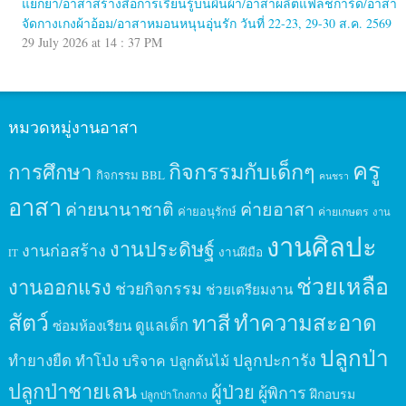
แยกยา/อาสาสร้างสื่อการเรียนรู้บนผืนผ้า/อาสาผลิตแฟลชการ์ด/อาสา
จัดกางเกงผ้าอ้อม/อาสาหมอนหนุนอุ่นรัก วันที่ 22-23, 29-30 ส.ค. 2569
29 July 2026 at 14 : 37 PM
หมวดหมู่งานอาสา
ครู
กิจกรรมกับเด็กๆ
การศึกษา
กิจกรรม BBL
คนชรา
อาสา
ค่ายนานาชาติ
ค่ายอาสา
ค่ายอนุรักษ์
ค่ายเกษตร
งาน
งานศิลปะ
งานประดิษฐ์
งานก่อสร้าง
งานฝีมือ
IT
ช่วยเหลือ
งานออกแรง
ช่วยกิจกรรม
ช่วยเตรียมงาน
สัตว์
ทาสี
ทำความสะอาด
ดูแลเด็ก
ซ่อมห้องเรียน
ปลูกป่า
ปลูกปะการัง
ทำยางยืด
ทำโป่ง
บริจาค
ปลูกต้นไม้
ปลูกป่าชายเลน
ผู้ป่วย
ผู้พิการ
ฝึกอบรม
ปลูกป่าโกงกาง