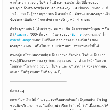
จากโครงการถุงบุญ ใบที่ ๑ ในปี พ.ศ. ๒๕๕๕ เป็นปีที่ครบรอบ
พระพุทธเจ้าทรงตรัสรู้ธรรม ครบรอบ ๒๖๐๐ ปี เรียกว่า ” พุทธชยันตี
” หรือการตรัสรู้ธรรมพุทธชยันตี ตามคำ คือ ชัยชนะของพระพุทธเจ้า
ชัยชนะเหนือกิเลส วัฏฏะสังสารแห่งจิตถูกคว่ำทำลายลง
คำว่า พุทธชยันตี (อ่านว่า พุด-ทะ-ชะ -ยัน-ตี) มาจากศัพท์ พุทธ+ชยัน
ตี (
สันสกฤต
:
जयंती
) ที่แปลว่า วันครบรอบ (
อังกฤษ
:
Anniversary
) ใน
ภาษาสันสกฤต
พุทธชยันตีจึงแปลว่า การครบรอบวันเกิดของ
พระพุทธศาสนา หรือวันครบรอบชัยชนะของพระพุทธเจ้าก็ได้
ทางกลุ่ม #โรงบ่มอารมณ์สุข จึงอยากหาเรื่องทำอะไรดีนะ จึงอยาก
ชวนผู้มีจิตอาสาทุกเพศ ทุกวัยและทุกศาสนา มาทำอะไรดีๆกันเถอะ
โดยผ่าน “โครงการ ถุงบุญ.. ใบที่ ๑ และ ๒” เทศกาล ส่งต่อความสุข
แบ่งปันวันดีๆ (พุทธชยันตี ๒๖๐๑ ปี)
————————————————–
ปลายเหตุ
หลายปีผ่านไป ปีนี้ ปี ๒๕๖๓ เราจึงอยากทำอะไรดีๆสักอย่าง จึงเชิญ
ชวนมิตรจิตอาสา ร่วมกันเย็บถุงผ้า เรียกว่า “ถุงน้ำใจ” เพื่อส่งมอบให้