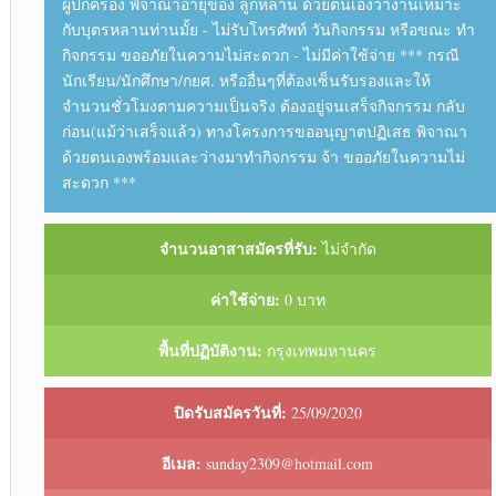
ผู้ปกครอง พิจาณาอายุของ ลูกหลาน ด้วยตนเองว่างานเหมาะ
กับบุตรหลานท่านมั้ย - ไม่รับโทรศัพท์ วันกิจกรรม หรือขณะ ทำ
กิจกรรม ขออภัยในความไม่สะดวก - ไม่มีค่าใช้จ่าย *** กรณี
นักเรียน/นักศึกษา/กยศ. หรืออื่นๆที่ต้องเซ็นรับรองและให้
จำนวนชั่วโมงตามความเป็นจริง ต้องอยู่จนเสร็จกิจกรรม กลับ
ก่อน(แม้ว่าเสร็จแล้ว) ทางโครงการขออนุญาตปฏิเสธ พิจาณา
ด้วยตนเองพร้อมและว่างมาทำกิจกรรม จ้า ขออภัยในความไม่
สะดวก ***
จำนวนอาสาสมัครที่รับ:
ไม่จำกัด
ค่าใช้จ่าย:
0 บาท
พื้นที่ปฏิบัติงาน:
กรุงเทพมหานคร
ปิดรับสมัครวันที่:
25/09/2020
อีเมล:
sunday2309@hotmail.com