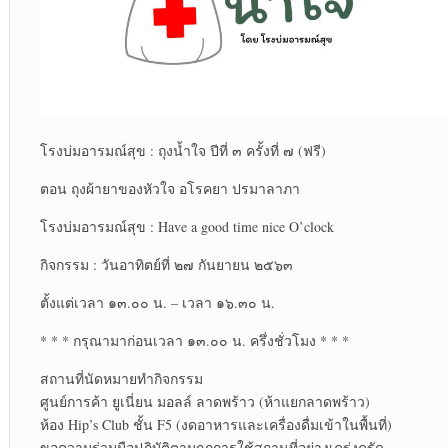
โรงบ่มอารมณ์สุข : ถุงน้ำใจ ปีที่ ๓ ครั้งที่ ๗ (ฟรี)
ตอน ถุงผ้ายาของหัวใจ อโรคยา ปรมาลาภา
โรงบ่มอารมณ์สุข : Have a good time nice O’clock
กิจกรรม : วันอาทิตย์ที่ ๒๗ กันยายน ๒๕๖๓
ตั้งแต่เวลา ๑๓.๐๐ น. – เวลา ๑๖.๓๐ น.
* * * กรุณามาก่อนเวลา ๑๓.๐๐ น. ครึ่งชั่วโมง * * *
สถานที่นัดหมายทำกิจกรรม
ศูนย์การค้า ยูเนี่ยน มอลล์ ลาดพร้าว (ห้าแยกลาดพร้าว)
ห้อง Hip’s Club ชั้น F5 (งดอาหารและเครื่องดื่มเข้าในพื้นที่)
ขอความร่วมมือปฏิบัติตามกฎการใช้สถานที่อย่างเคร่งครัด