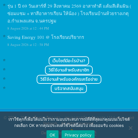
รุ่น 1 ปี 69 วันเสาร์ที่ 29 สิงหาคม 2569 อาสาทำดี แต้มสีเติมฝัน (
ซ่อมแซม + ทาสีอาคารเรียน ให้น้อง ) โรงเรียนบ้านห้วยรางเกตุ
อ.กำแพงแสน จ.นครปฐม
8 August 2026 at 12 : 44 PM
Saving Energy 101 @ โรงเรียนปริยากร
8 August 2026 at 12 : 58 PM
เว็บไซต์มีอะไรบ้าง?
วิธีใช้งานสำหรับสมาชิก
วิธีใช้งานสำหรับองค์กรเครือข่าย
บริจาคสนับสนุน
© 2004 - 2024
เครือข่ายจิตอาสา : งานอาสาสมัคร จิตอาสา | Volunteerspirit
เราใช้คุกกี้เพื่อให้แน่ใจว่าเรามอบประสบการณ์ที่ดีที่สุดแก่คุณบนเว็บไซต์
Network
. All rights reserved.
กดเลือก OK หากคุณประสงค์ใช้ไซต์นี้ต่อไป เพื่อยอมรับ cookies
Designed by
OK
Privacy policy