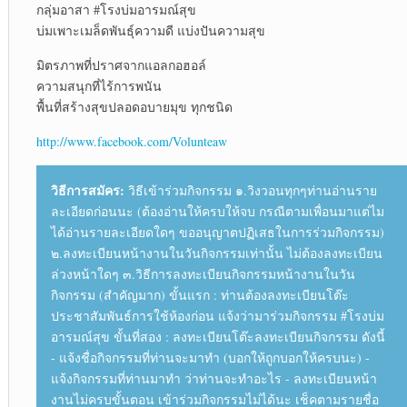
กลุ่มอาสา #โรงบ่มอารมณ์สุข
บ่มเพาะเมล็ดพันธุ์ความดี แบ่งปันความสุข
มิตรภาพที่ปราศจากแอลกอฮอล์
ความสนุกที่ไร้การพนัน
พื้นที่สร้างสุขปลอดอบายมุข ทุกชนิด
http://www.facebook.com/Volunteaw
วิธีการสมัคร:
วิธีเข้าร่วมกิจกรรม ๑.วิงวอนทุกๆท่านอ่านราย
ละเอียดก่อนนะ (ต้องอ่านให้ครบให้จบ กรณีตามเพื่อนมาแต่ไม
ได้อ่านรายละเอียดใดๆ ขออนุญาตปฏิเสธในการร่วมกิจกรรม)
๒.ลงทะเบียนหน้างานในวันกิจกรรมเท่านั้น ไม่ต้องลงทะเบียน
ล่วงหน้าใดๆ ๓.วิธีการลงทะเบียนกิจกรรมหน้างานในวัน
กิจกรรม (สำคัญมาก) ขั้นแรก : ท่านต้องลงทะเบียนโต๊ะ
ประชาสัมพันธ์การใช้ห้องก่อน แจ้งว่ามาร่วมกิจกรรม #โรงบ่ม
อารมณ์สุข ขั้นที่สอง : ลงทะเบียนโต๊ะลงทะเบียนกิจกรรม ดังนี้
- แจ้งชื่อกิจกรรมที่ท่านจะมาทำ (บอกให้ถูกบอกให้ครบนะ) -
แจ้งกิจกรรมที่ท่านมาทำ ว่าท่านจะทำอะไร - ลงทะเบียนหน้า
งานไม่ครบขั้นตอน เข้าร่วมกิจกรรมไม่ได้นะ เช็คตามรายชื่อ