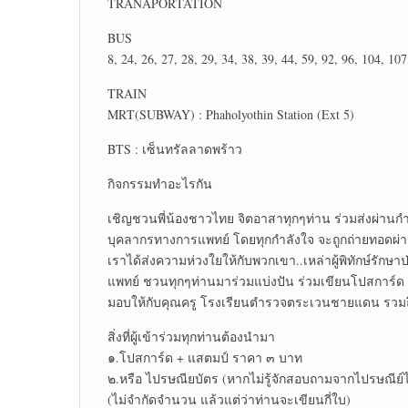
TRANAPORTATION
BUS
8, 24, 26, 27, 28, 29, 34, 38, 39, 44, 59, 92, 96, 104, 1
TRAIN
MRT(SUBWAY) : Phaholyothin Station (Ext 5)
BTS : เซ็นทรัลลาดพร้าว
กิจกรรมทำอะไรกัน
เชิญชวนพี่น้องชาวไทย จิตอาสาทุกๆท่าน ร่วมส่งผ่านกำ
บุคลากรทางการแพทย์ โดยทุกกำลังใจ จะถูกถ่ายทอดผ่าน
เราได้ส่งความห่วงใยให้กับพวกเขา..เหล่าผู้พิทักษ์
แพทย์ ชวนทุกๆท่านมาร่วมแบ่งปัน ร่วมเขียนโปสการ์ด
มอบให้กับคุณครู โรงเรียนตำรวจตระเวนชายแดน รวมถ
สิ่งที่ผู้เข้าร่วมทุกท่านต้องนำมา
๑.โปสการ์ด + แสตมป์ ราคา ๓ บาท
๒.หรือ ไปรษณียบัตร (หากไม่รู้จักสอบถามจากไปรษณีย์ไ
(ไม่จำกัดจำนวน แล้วแต่ว่าท่านจะเขียนกี่ใบ)