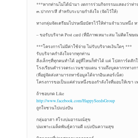
***หากท่านไม่ได้นำมา งดการร่วมกิจกรรมแสดงว่าท่านมิ
๓.ปากกา/สี สำหรับระบายกำลังใจ (จัดไว้ให้)
ทางกลุ่มจัดเตรียมไปรษณียบัตรไว้ให้ท่านจำนวนหนึ่ง ห
– ขอรับบริจาค Post card (ที่มีภาพเหมาะสม ไม่ติดโฆษณ
***โครงการไม่มีค่าใช้จ่าย ไม่รับบริจาคเงินใดๆ ***
รับบริจาคกำลังใจจากทุกท่าน
สิ่งเล็กๆที่ทุกคนทำได้ อยู่ที่ไหนก็ทำได้ แค่ โปสการ์ดส
โรงเรียนตำรวจตระเวนชายแดน รวมถึงบุคลากรทางการ
(ที่อยู่จัดส่งสามารถหาข้อมูลได้จากอินเตอร์เน็ต)
โครงการขอเป็นแค่ส่วนหนึ่งของกำลังใจที่มอบให้เขา เท
ถ้าชอบกด Like
http://www.facebook.com/HappySeedsGroup
ถูกใจชวนไปแบ่งปัน
กลุ่มอาสา #โรงบ่มอารมณ์สุข
บ่มเพาะเมล็ดพันธุ์ความดี แบ่งปันความสุข