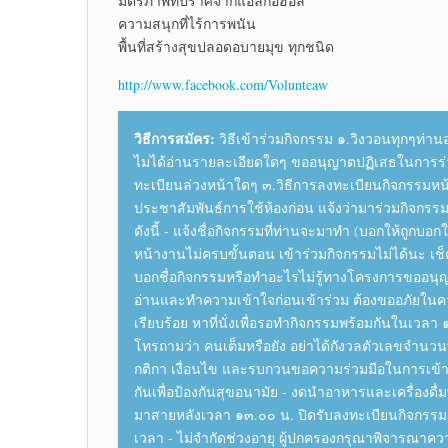
มิตรภาพที่ปราศจากแอลกอฮอล์
ความสนุกที่ไร้การพนัน
พื้นที่สร้างสุขปลอดอบายมุข ทุกชนิด
http://www.facebook.com/Volunteaw
วิธีการสมัคร:
วิธีเข้าร่วมกิจกรรม ๑.วิงวอนทุกๆท่า
ไมได้อ่านรายละเอียดใดๆ ขออนุญาตปฏิเสธในการร่วม
ทะเบียนล่วงหน้าใดๆ ๓.วิธีการลงทะเบียนกิจกรรมหน
ประชาสัมพันธ์การใช้ห้องก่อน แจ้งว่ามาร่วมกิจกรรม
ดังนี้ - แจ้งชื่อกิจกรรมที่ท่านจะมาทำ (บอกให้ถูกบ
หน้างานไม่ครบขั้นตอน เข้าร่วมกิจกรรมไม่ได้นะ เ
บอกชื่อกิจกรรมหรือทำอะไรไม่รู้ทางโครงการขออนุญ
อ่านและทำความเข้าใจก่อนเข้าร่วม ต้องขออภัยในคว
เรียบร้อย หาที่นั่งเพื่อรอทำกิจกรรมพร้อมกันในเวล
โทรถามว่า คนเต็มหรือยัง อย่าได้กังวลตัวเลขจำนว
กติกา เงื่อนไข และรบกวนขอความร่วมมือในการเข้าร่
กันเพื่อป้องกันสุขอนามัย - งดนำอาหารและเครื่องดื่
มาสายหลังเวลา ๑๓.๐๐ น. ปิดรับลงทะเบียนกิจกรรม 
เวลา - ไม่จำกัดช่วงอายุ ผู้ปกครองกรุณาพิจารณาคว