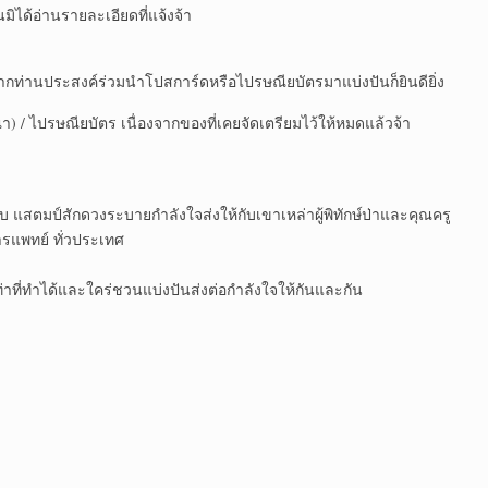
ได้อ่านรายละเอียดที่แจ้งจ้า
ากท่านประสงค์ร่วมนำโปสการ์ดหรือไปรษณียบัตรมาแบ่งปันก็ยินดียิ่ง
า) / ไปรษณียบัตร เนื่องจากของที่เคยจัดเตรียมไว้ให้หมดแล้วจ้า
ักใบ แสตมป์สักดวงระบายกำลังใจส่งให้กับเขาเหล่าผู้พิทักษ์ป่าและคุณครู
แพทย์ ทั่วประเทศ
่าที่ทำได้และใคร่ชวนแบ่งปันส่งต่อกำลังใจให้กันและกัน