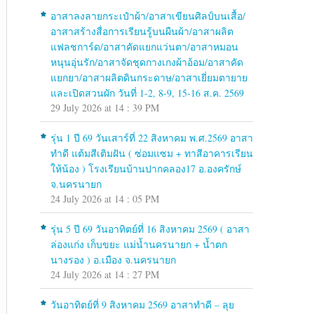
อาสาลงลายกระเป๋าผ้า/อาสาเขียนศิลป์บนเสื้อ/
อาสาสร้างสื่อการเรียนรู้บนผืนผ้า/อาสาผลิต
แฟลชการ์ด/อาสาคัดแยกแว่นตา/อาสาหมอน
หนุนอุ่นรัก/อาสาจัดชุดกางเกงผ้าอ้อม/อาสาคัด
แยกยา/อาสาผลิตดินกระดาษ/อาสาเยี่ยมตายาย
และเปิดสวนผัก วันที่ 1-2, 8-9, 15-16 ส.ค. 2569
29 July 2026 at 14 : 39 PM
รุ่น 1 ปี 69 วันเสาร์ที่ 22 สิงหาคม พ.ศ.2569 อาสา
ทำดี แต้มสีเติมฝัน ( ซ่อมแซม + ทาสีอาคารเรียน
ให้น้อง ) โรงเรียนบ้านปากคลอง17 อ.องครักษ์
จ.นครนายก
24 July 2026 at 14 : 05 PM
รุ่น 5 ปี 69 วันอาทิตย์ที่ 16 สิงหาคม 2569 ( อาสา
ล่องแก่ง เก็บขยะ แม่น้ำนครนายก + น้ำตก
นางรอง ) อ.เมือง จ.นครนายก
24 July 2026 at 14 : 27 PM
วันอาทิตย์ที่ 9 สิงหาคม 2569 อาสาทำดี – ลุย