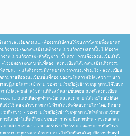
นอ่านรายละเอียดก่อนนะ (ต้องอ่านให้ครบให้จบ กรณีตามเพื่อนมาแต่
กิจกรรม) ๒.ลงทะเบียนหน้างานในวันกิจกรรมเท่านั้น ไม่ต้องลง
้างานในวันกิจกรรม (สำคัญมาก) ขั้นแรก : ท่านต้องลงทะเบียนโต๊ะ
 #โรงบ่มอารมณ์สุข ขั้นที่สอง : ลงทะเบียนโต๊ะลงทะเบียนกิจกรรม
อกให้ครบนะ) - แจ้งกิจกรรมที่ท่านมาทำ ว่าท่านจะทำอะไร - ลงทะเบียน
ช็คตามรายชื่อลงทะเบียนขั้นที่สอง ขออภัยในความไม่สะดวก ** หาก
าตปฏิเสธในการเข้าร่วม ขอความร่วมมือผู้เข้าร่วมทุกๆท่านได้โปรด
ามไม่สะดวกสำหรับท่านที่ต้อง มีหลายขั้นตอน ๔.หลังลงทะเบียน
า ๑๓.๐๐ น. ๕.แค่เพียงทุกท่านพร้อมและสะดวก มาได้เลยโดยไม่ต้อง
นที่แจ้งไว้เลย งดโทรทุกๆกรณี ห้ามโทรศัพท์สอบถามใดๆโดยเด็ดขาด
วมกิจกรรม - ขอความร่วมมือผู้เข้าร่วมทุกๆท่านใส่หน้ากากเข้าหา
มทุกชนิดเข้าในพื้นที่กิจกรรมขอความร่วมมือทุกๆท่าน - ตรงต่อเวลา
- มาหลังเวลา ๑๓.๐๐ น. งดรับร่วมกิจกรรม ขอความร่วมมือรักษา
ามสามารถบุตรหลานด้วยตนเอง - ไม่รับบริจาคใดๆ เพื่อการถ่ายรูป