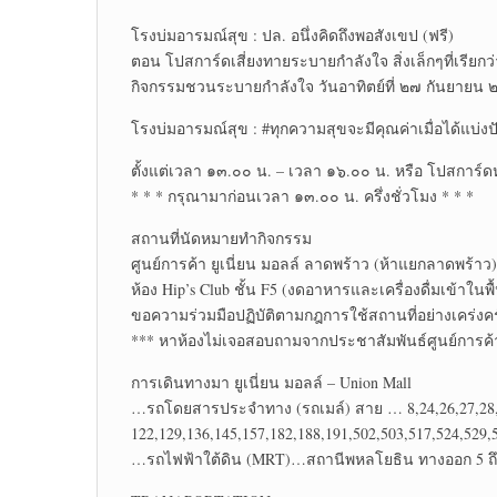
โรงบ่มอารมณ์สุข : ปล. อนึ่งคิดถึงพอสังเขป (ฟรี)
ตอน โปสการ์ดเสี่ยงทายระบายกำลังใจ สิ่งเล็กๆที่เรียกว่าร
กิจกรรมชวนระบายกำลังใจ วันอาทิตย์ที่ ๒๗ กันยายน
โรงบ่มอารมณ์สุข : #ทุกความสุขจะมีคุณค่าเมื่อได้แบ่งป
ตั้งแต่เวลา ๑๓.๐๐ น. – เวลา ๑๖.๐๐ น. หรือ โปสการ์
* * * กรุณามาก่อนเวลา ๑๓.๐๐ น. ครึ่งชั่วโมง * * *
สถานที่นัดหมายทำกิจกรรม
ศูนย์การค้า ยูเนี่ยน มอลล์ ลาดพร้าว (ห้าแยกลาดพร้าว)
ห้อง Hip’s Club ชั้น F5 (งดอาหารและเครื่องดื่มเข้าในพื้น
ขอความร่วมมือปฏิบัติตามกฎการใช้สถานที่อย่างเคร่งค
*** หาห้องไม่เจอสอบถามจากประชาสัมพันธ์ศูนย์การค้า
การเดินทางมา ยูเนี่ยน มอลล์ – Union Mall
…รถโดยสารประจำทาง (รถเมล์) สาย … 8,24,26,27,28,34
122,129,136,145,157,182,188,191,502,503,517,524,529,
…รถไฟฟ้าใต้ดิน (MRT)…สถานีพหลโยธิน ทางออก 5 ถึงห