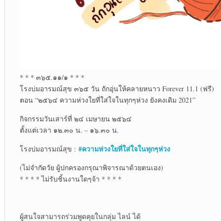
* * * ๓๖๕.๑๑/๑ * * *
โรงบ่มอารมณ์สุข ๓๖๕ วัน ถักอุ่นให้คลายหนาว Forever 11.1 (ฟรี)
ตอน “๒๕๖๔ ความห่วงใยที่ใส่ใจในทุกๆห่วง ยังคงเดิม 2021”
กิจกรรมวันเสาร์ที่ ๒๔ เมษายน ๒๕๖๔
ตั้งแต่เวลา ๑๒.๓๐ น. – ๑๖.๓๐ น.
#ความห่วงใยที่ใส่ใจในทุกๆห่วง
โรงบ่มอารมณ์สุข :
(ไม่จำกัดวัย ผู้ปกครองกรุณาพิจารณาด้วยตนเอง)
* * * * ไม่รับชิ้นงานใดๆจ้า * * * *
ผู้สนใจสามารถร่วมพูดคุยในกลุ่ม ไลน์ ได้