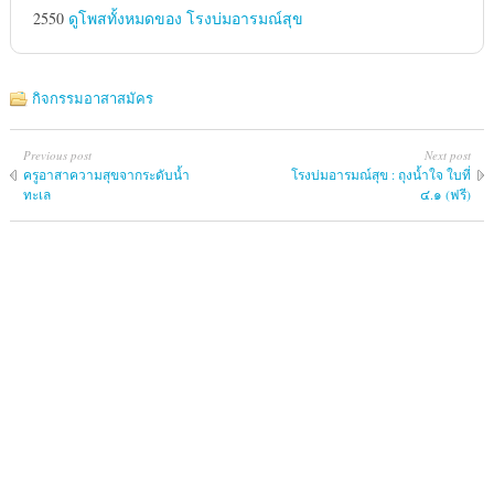
2550
ดูโพสทั้งหมดของ โรงบ่มอารมณ์สุข
กิจกรรมอาสาสมัคร
Previous post
Next post
ครูอาสาความสุขจากระดับน้ำ
โรงบ่มอารมณ์สุข : ถุงน้ำใจ ใบที่
ทะเล
๔.๑ (ฟรี)