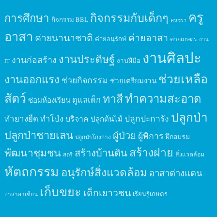
ครู
กิจกรรมกับเด็กๆ
การศึกษา
กิจกรรม BBL
คนชรา
อาสา
ค่ายนานาชาติ
ค่ายอาสา
ค่ายอนุรักษ์
ค่ายเกษตร
งาน
งานศิลปะ
งานประดิษฐ์
งานก่อสร้าง
งานฝีมือ
IT
ช่วยเหลือ
งานออกแรง
ช่วยกิจกรรม
ช่วยเตรียมงาน
สัตว์
ทาสี
ทำความสะอาด
ดูแลเด็ก
ซ่อมห้องเรียน
ปลูกป่า
ปลูกปะการัง
ทำยางยืด
ทำโป่ง
บริจาค
ปลูกต้นไม้
ปลูกป่าชายเลน
ผู้ป่วย
ผู้พิการ
ฝึกอบรม
ปลูกป่าโกงกาง
สร้างฝาย
พัฒนาชุมชน
สร้างบ้านดิน
สิ่งแวดล้อม
สตรี
หัตถกรรม
อนุรักษ์สิ่งแวดล้อม
อาสาต่างแดน
เก็บขยะ
เด็กเยาวชน
เรียนรู้เกษตร
อาสาอาเซียน