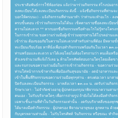
ประชาสัมพันธ์การใช้ห้องก่อน แจ้งว่ามาร่วมกิจกรรม #โรงบ่มอารมณ
ลงทะเบียนโต๊ะลงทะเบียนกิจกรรม ดังนี้ - แจ้งชื่อกิจกรรมที่ท่านจ
บอกให้ครบนะ) - แจ้งกิจกรรมที่ท่านมาทำ ว่าท่านจะทำอะไร - ลง
ครบขั้นตอน เข้าร่วมกิจกรรมไม่ได้นะ เช็คตามรายชื่อลงทะเบียนขั
ความไม่สะดวก ** หากบอกชื่อกิจกรรมหรือทำอะไรไม่รู้ทางโคร
ในการเข้าร่วม ขอความร่วมมือผู้เข้าร่วมทุกๆท่านได้โปรดอ่านแ
เข้าร่วม ต้องขออภัยในความไม่สะดวกสำหรับท่านที่ต้อง มีหลายขั
ทะเบียนเรียบร้อย หาที่นั่งเพื่อรอทำกิจกรรมพร้อมกันในเวลา ๑๓.๐๐
ท่านพร้อมและสะดวก มาได้เลยโดยไม่ต้องโทรถามว่า คนเต็มหรือยั
ตัวเลขจำนวนที่แจ้งไว้เลย ๖.ห้ามโทรศัพท์สอบถามใดๆโดยเด็ดขาด
และรบกวนขอความร่วมมือในการเข้าร่วมกิจกรรม - ขอความร่วมมือ
ท่านใส่หน้ากากเข้าหากันเพื่อป้องกันสุขอนามัย - งดนำอาหารและเค
เข้าในพื้นที่กิจกรรมขอความร่วมมือทุกๆท่าน - ตรงต่อเวลา มาสา
ปิดรับลงทะเบียนกิจกรรม - มาหลังเวลา ๑๓.๐๐ น. งดรับร่วมกิจก
รักษาเวลา - ไม่จำกัดช่วงอายุ ผู้ปกครองกรุณาพิจารณาความสา
ตนเอง - ไม่รับบริจาคใดๆ เพื่อการถ่ายรูป ถ้ายังไมได้ลงมือทำกิจก
เฉพาะชิ้นงานที่ทำในวันกิจกรรมเท่านั้น - งดรับบริจาคสิ่งของทุกชน
ได้มาลงมือทำกิจกรรม - ผู้ปกครอง พิจาณาอายุของ ลูกหลาน ด้ว
กับบุตรหลานท่านมั้ย - ไม่รับโทรศัพท์ วันกิจกรรม หรือขณะ ทำก