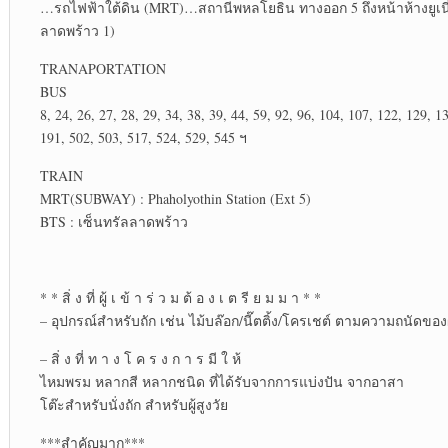
…รถไฟฟ้าใต้ดิน (MRT)…สถานีพหลโยธิน ทางออก 5 ถึงหน้าห้างยูเน
ลาดพร้าว 1)
TRANAPORTATION
BUS
8, 24, 26, 27, 28, 29, 34, 38, 39, 44, 59, 92, 96, 104, 107, 122, 129, 1
191, 502, 503, 517, 524, 529, 545 ฯ
TRAIN
MRT(SUBWAY) : Phaholyothin Station (Ext 5)
BTS : เซ็นทรัลลาดพร้าว
* * สิ่ ง ที่ ผู้ เ ข้ า ร่ ว ม ต้ อ ง เ ต รี ย ม ม า * *
– อุปกรณ์สำหรับถัก เช่น ไม้บล๊อก/นี๊ตติ้ง/โครเชต์ ตามความถนัดของ
– สิ่ ง ที่ ท า ง โ ค ร ง ก า ร มี ใ ห้
ไหมพรม หลากสี หลากชนิด ที่ได้รับจากการแบ่งปัน จากอาสา
โต๊ะสำหรับนั่งถัก สำหรับผู้สูงวัย
***สำคัญมาก***