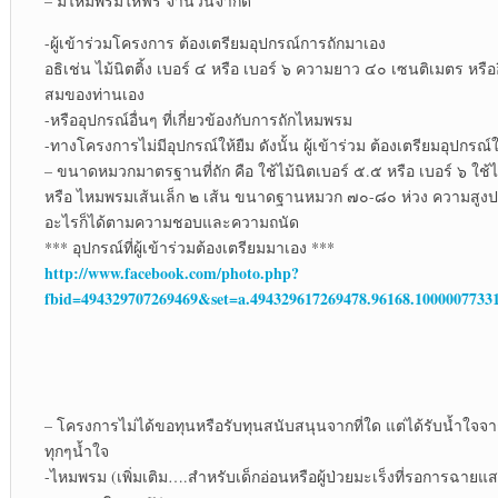
– มีไหมพรมให้ฟรี จำนวนจำกัด
-ผู้เข้าร่วมโครงการ ต้องเตรียมอุปกรณ์การถักมาเอง
อธิเช่น ไม้นิตติ้ง เบอร์ ๔ หรือ เบอร์ ๖ ความยาว ๔๐ เซนติเมตร หร
สมของท่านเอง
-หรืออุปกรณ์อื่นๆ ที่เกี่ยวข้องกับการถักไหมพรม
-ทางโครงการไม่มีอุปกรณ์ให้ยืม ดังนั้น ผู้เข้าร่วม ต้องเตรียมอุปกร
– ขนาดหมวกมาตรฐานที่ถัก คือ ใช้ไม้นิตเบอร์ ๕.๕ หรือ เบอร์ ๖ ใช
หรือ ไหมพรมเส้นเล็ก ๒ เส้น ขนาดฐานหมวก ๗๐-๘๐ ห่วง ความสูง
อะไรก็ได้ตามความชอบและความถนัด
*** อุปกรณ์ที่ผู้เข้าร่วมต้องเตรียมมาเอง ***
http://www.facebook.com/photo.php?
fbid=494329707269469&set=a.494329617269478.96168.1000007733
– โครงการไม่ได้ขอทุนหรือรับทุนสนับสนุนจากที่ใด แต่ได้รับน้ำใจ
ทุกๆน้ำใจ
-ไหมพรม (เพิ่มเติม….สำหรับเด็กอ่อนหรือผู้ป่วยมะเร็งที่รอการฉายแ