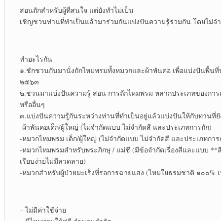
สอนถักสำหรับผู้ที่สนใจ แต่ยังทำไม่เป็น
เชิญชวนท่านที่ทำเป็นแล้วมาร่วมกันแบ่งปันความรู้ร่วมกัน โดยไม่
ทำอะไรกัน
๑.ชักชวนกันมานั่งถักไหมพรมทั้งหมวกและผ้าพันคอ เพื่อแบ่งปันพื้น
๒๕๖๓
๒.ชวนมาแบ่งปันความรู้ สอน การถักไหมพรม หลากประเภทของการถัก 
หรืออื่นๆ
๓.แบ่งปันความรู้กันระหว่างท่านที่ทำเป็นอยู่แล้วแบ่งปันให้กับท่านที่ยั
-ผ้าพันคอเด็ก/ผู้ใหญ่ (ไม่จำกัดแบบ ไม่จำกัดสี และประเภทการถัก)
-หมวกไหมพรม เด็ก/ผู้ใหญ่ (ไม่จำกัดแบบ ไม่จำกัดสี และประเภทการถ
-หมวกไหมพรมสำหรับพระภิกษุ / แม่ชี (มีข้อจำกัดเรื่องสีและแบบ **
เรียบง่ายไม่มีลวดลาย)
-หมวกสำหรับผู้ป่วยมะเร็งที่รอการฉายแสง (ไหมใยธรมชาติ ๑๐๐% เหย
– ไม่มีค่าใช้จ่าย