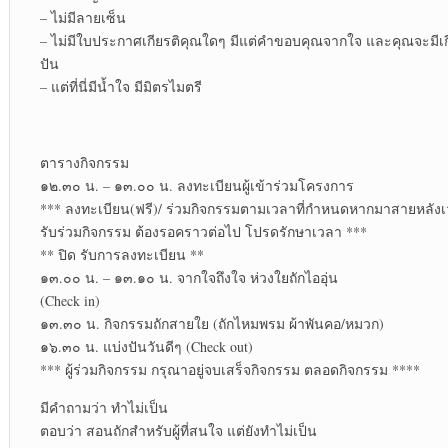
– ไม่มีลายเซ็น
– ไม่มีใบประกาศเกียรติคุณใดๆ มีแต่คำขอบคุณจากใจ และคุณจะมีเก
ปัน
– แต่ที่นี่มีน้ำใจ มีมิตรไมตรี
ตารางกิจกรรม
๑๒.๓๐ น. – ๑๓.๐๐ น. ลงทะเบียนผู้เข้าร่วมโครงการ
*** ลงทะเบียน(ฟรี)/ ร่วมกิจกรรมตามเวลาที่กำหนดหากมาสายหลังเ
รับร่วมกิจกรรม ต้องรอคราวต่อไป โปรดรักษาเวลา ***
** ปิด รับการลงทะเบียน **
๑๓.๐๐ น. – ๑๓.๑๐ น. จากใจถึงใจ ห่วงใยถักไออุ่น
(Check in)
๑๓.๓๐ น. กิจกรรมถักสายใย (ถักไหมพรม ผ้าพันคอ/หมวก)
๑๖.๓๐ น. แบ่งปันวันดีๆ (Check out)
*** ผู้ร่วมกิจกรรม กรุณาอยู่จบเสร็จกิจกรรม ตลอดกิจกรรม ****
มีคำถามว่า ทำไม่เป็น
ตอบว่า สอนถักสำหรับผู้ที่สนใจ แต่ยังทำไม่เป็น