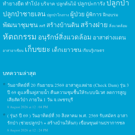
ปลูกป่า
ปลูกปะการัง
ทำยางยืด
ทำโป่ง
บริจาค
ปลูกต้นไม้
ปลูกป่าชายเลน
ผู้ป่วย
ผู้พิการ
ฝึกอบรม
ปลูกป่าโกงกาง
สร้างฝาย
พัฒนาชุมชน
สร้างบ้านดิน
สิ่งแวดล้อม
สตรี
หัตถกรรม
อนุรักษ์สิ่งแวดล้อม
อาสาต่างแดน
เก็บขยะ
เด็กเยาวชน
เรียนรู้เกษตร
อาสาอาเซียน
บทความล่าสุด
วันอาทิตย์ที่ 20 กันยายน 2569 อาสาดูแลฝาย (Check Dam) รุ่น 3
ปี 69 ดูแลฟื้นฟูสายน้ำ คืนความชุมชื้นให้ระบบนิเวศ ลดการสูญ
เสียสัตว์ป่า ภายใน 1 วัน จ.เพชรบุรี
8 August 2026 at 12 : 04 PM
( รุ่น5 ปี 69 ) วันอาทิตย์ที่ 30 สิงหาคม พ.ศ. 2569 รับสมัคร อาสา
รักป่า (ช่วยปลูกป่า + สร้างบ้านให้นก) เขื่อนขุนด่านปราการชล
8 August 2026 at 12 : 24 PM