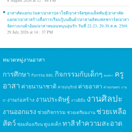
8 August 2026 at 12 : 44 PM
อาสาคัดแยกแว่นตา/อาสาปลาใจดี/อาสาจัดชุดเมล็ดพันธุ์/อาสาคัด
แยกยา/อาสาสร้างสื่อการเรียนรู้บนผืนผ้า/อาสาผลิตแฟลชการ์ด/อาสา
จัดกางเกงผ้าอ้อม/อาสาหมอนหนุนอุ่นรัก วันที่ 22-23, 29-30 ส.ค. 2569
29 July 2026 at 14 : 37 PM
หมวดหมู่งานอาสา
ครู
กิจกรรมกับเด็กๆ
การศึกษา
กิจกรรม BBL
คนชรา
อาสา
ค่ายนานาชาติ
ค่ายอาสา
ค่ายอนุรักษ์
ค่ายเกษตร
งาน
งานศิลปะ
งานประดิษฐ์
งานก่อสร้าง
งานฝีมือ
IT
ช่วยเหลือ
งานออกแรง
ช่วยกิจกรรม
ช่วยเตรียมงาน
สัตว์
ทาสี
ทำความสะอาด
ดูแลเด็ก
ซ่อมห้องเรียน