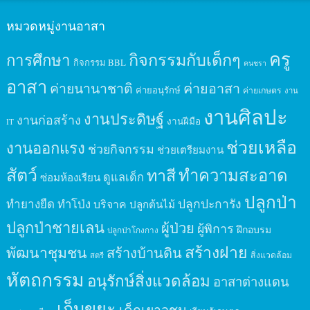
หมวดหมู่งานอาสา
ครู
กิจกรรมกับเด็กๆ
การศึกษา
กิจกรรม BBL
คนชรา
อาสา
ค่ายนานาชาติ
ค่ายอาสา
ค่ายอนุรักษ์
ค่ายเกษตร
งาน
งานศิลปะ
งานประดิษฐ์
งานก่อสร้าง
งานฝีมือ
IT
ช่วยเหลือ
งานออกแรง
ช่วยกิจกรรม
ช่วยเตรียมงาน
สัตว์
ทาสี
ทำความสะอาด
ดูแลเด็ก
ซ่อมห้องเรียน
ปลูกป่า
ปลูกปะการัง
ทำยางยืด
ทำโป่ง
บริจาค
ปลูกต้นไม้
ปลูกป่าชายเลน
ผู้ป่วย
ผู้พิการ
ฝึกอบรม
ปลูกป่าโกงกาง
สร้างฝาย
พัฒนาชุมชน
สร้างบ้านดิน
สิ่งแวดล้อม
สตรี
หัตถกรรม
อนุรักษ์สิ่งแวดล้อม
อาสาต่างแดน
เก็บขยะ
เด็กเยาวชน