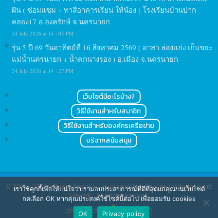
ฝัน ( ซ่อมแซม + ทาสีอาคารเรียน ให้น้อง ) โรงเรียนบ้านปาก
คลอง17 อ.องครักษ์ จ.นครนายก
24 July 2026 at 14 : 05 PM
รุ่น 5 ปี 69 วันอาทิตย์ที่ 16 สิงหาคม 2569 ( อาสา ล่องแก่ง เก็บขยะ
แม่น้ำนครนายก + น้ำตกนางรอง ) อ.เมือง จ.นครนายก
24 July 2026 at 14 : 27 PM
เว็บไซต์มีอะไรบ้าง?
วิธีใช้งานสำหรับสมาชิก
วิธีใช้งานสำหรับองค์กรเครือข่าย
บริจาคสนับสนุน
© 2004 - 2024
เครือข่ายจิตอาสา : งานอาสาสมัคร จิตอาสา | Volunteerspirit
เราใช้คุกกี้เพื่อให้แน่ใจว่าเรามอบประสบการณ์ที่ดีที่สุดแก่คุณบนเว็บไซต์
Network
. All rights reserved.
กดเลือก OK หากคุณประสงค์ใช้ไซต์นี้ต่อไป เพื่อยอมรับ cookies
Designed by
OK
Privacy policy