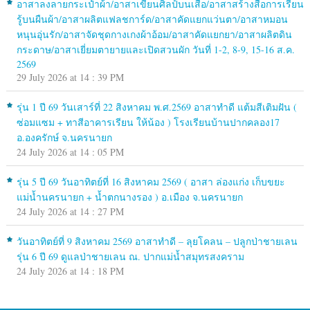
อาสาลงลายกระเป๋าผ้า/อาสาเขียนศิลป์บนเสื้อ/อาสาสร้างสื่อการเรียน
รู้บนผืนผ้า/อาสาผลิตแฟลชการ์ด/อาสาคัดแยกแว่นตา/อาสาหมอน
หนุนอุ่นรัก/อาสาจัดชุดกางเกงผ้าอ้อม/อาสาคัดแยกยา/อาสาผลิตดิน
กระดาษ/อาสาเยี่ยมตายายและเปิดสวนผัก วันที่ 1-2, 8-9, 15-16 ส.ค.
2569
29 July 2026 at 14 : 39 PM
รุ่น 1 ปี 69 วันเสาร์ที่ 22 สิงหาคม พ.ศ.2569 อาสาทำดี แต้มสีเติมฝัน (
ซ่อมแซม + ทาสีอาคารเรียน ให้น้อง ) โรงเรียนบ้านปากคลอง17
อ.องครักษ์ จ.นครนายก
24 July 2026 at 14 : 05 PM
รุ่น 5 ปี 69 วันอาทิตย์ที่ 16 สิงหาคม 2569 ( อาสา ล่องแก่ง เก็บขยะ
แม่น้ำนครนายก + น้ำตกนางรอง ) อ.เมือง จ.นครนายก
24 July 2026 at 14 : 27 PM
วันอาทิตย์ที่ 9 สิงหาคม 2569 อาสาทำดี – ลุยโคลน – ปลูกป่าชายเลน
รุ่น 6 ปี 69 ดูแลป่าชายเลน ณ. ปากแม่น้ำสมุทรสงคราม
24 July 2026 at 14 : 18 PM