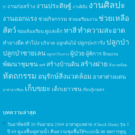
งานศิลปะ
งานประดิษฐ์
งานก่อสร้าง
งานฝีมือ
IT
ช่วยเหลือ
งานออกแรง
ช่วยกิจกรรม
ช่วยเตรียมงาน
สัตว์
ทาสี
ทำความสะอาด
ดูแลเด็ก
ซ่อมห้องเรียน
ปลูกป่า
ปลูกปะการัง
ทำยางยืด
ทำโป่ง
บริจาค
ปลูกต้นไม้
ปลูกป่าชายเลน
ผู้ป่วย
ผู้พิการ
ฝึกอบรม
ปลูกป่าโกงกาง
สร้างฝาย
พัฒนาชุมชน
สร้างบ้านดิน
สิ่งแวดล้อม
สตรี
หัตถกรรม
อนุรักษ์สิ่งแวดล้อม
อาสาต่างแดน
เก็บขยะ
เด็กเยาวชน
เรียนรู้เกษตร
อาสาอาเซียน
บทความล่าสุด
วันอาทิตย์ที่ 20 กันยายน 2569 อาสาดูแลฝาย (Check Dam) รุ่น 3
ปี 69 ดูแลฟื้นฟูสายน้ำ คืนความชุมชื้นให้ระบบนิเวศ ลดการสูญ