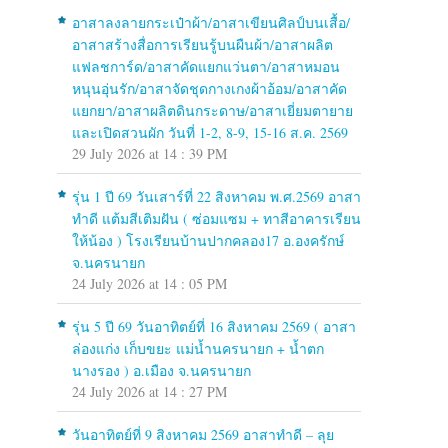
อาสาลงลายกระเป๋าผ้า/อาสาเขียนศิลป์บนเสื้อ/
อาสาสร้างสื่อการเรียนรู้บนผืนผ้า/อาสาผลิต
แฟลชการ์ด/อาสาคัดแยกแว่นตา/อาสาหมอน
หนุนอุ่นรัก/อาสาจัดชุดกางเกงผ้าอ้อม/อาสาคัด
แยกยา/อาสาผลิตดินกระดาษ/อาสาเยี่ยมตายาย
และเปิดสวนผัก วันที่ 1-2, 8-9, 15-16 ส.ค. 2569
29 July 2026 at 14 : 39 PM
รุ่น 1 ปี 69 วันเสาร์ที่ 22 สิงหาคม พ.ศ.2569 อาสา
ทำดี แต้มสีเติมฝัน ( ซ่อมแซม + ทาสีอาคารเรียน
ให้น้อง ) โรงเรียนบ้านปากคลอง17 อ.องครักษ์
จ.นครนายก
24 July 2026 at 14 : 05 PM
รุ่น 5 ปี 69 วันอาทิตย์ที่ 16 สิงหาคม 2569 ( อาสา
ล่องแก่ง เก็บขยะ แม่น้ำนครนายก + น้ำตก
นางรอง ) อ.เมือง จ.นครนายก
24 July 2026 at 14 : 27 PM
วันอาทิตย์ที่ 9 สิงหาคม 2569 อาสาทำดี – ลุย