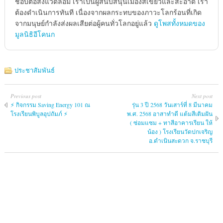
ชอบต่อสิ่งแวดล้อม เราเป็นผู้สนับสนุนเมืองสีเขียวและสะอาด เรา
ต้องดําเนินการทันที เนื่องจากผลกระทบของภาวะโลกร้อนที่เกิด
จากมนุษย์กําลังส่งผลเสียต่อผู้คนทั่วโลกอยู่แล้ว
ดูโพสทั้งหมดของ
มูลนิธิอีโคนก
ประชาสัมพันธ์
Previous post
Next post
⚡ กิจกรรม Saving Energy 101 ณ
รุ่น 3 ปี 2568 วันเสาร์ที่ 8 มีนาคม
โรงเรียนพิบูลอุปถัมภ์ ⚡
พ.ศ. 2568 อาสาทำดี แต้มสีเติมฝัน
( ซ่อมแซม + ทาสีอาคารเรียน ให้
น้อง ) โรงเรียนวัดปกเจริญ
อ.ดำเนินสะดวก จ.ราชบุรี