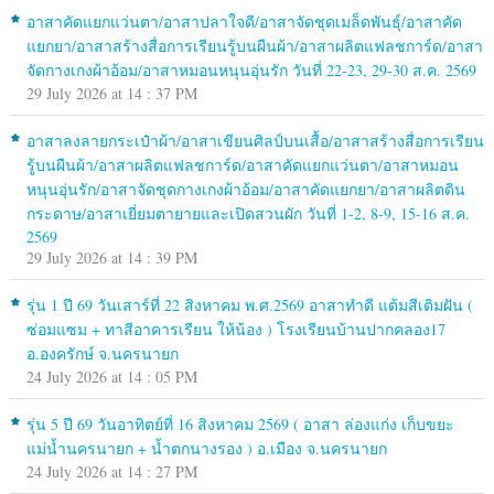
อาสาคัดแยกแว่นตา/อาสาปลาใจดี/อาสาจัดชุดเมล็ดพันธุ์/อาสาคัด
แยกยา/อาสาสร้างสื่อการเรียนรู้บนผืนผ้า/อาสาผลิตแฟลชการ์ด/อาสา
จัดกางเกงผ้าอ้อม/อาสาหมอนหนุนอุ่นรัก วันที่ 22-23, 29-30 ส.ค. 2569
29 July 2026 at 14 : 37 PM
อาสาลงลายกระเป๋าผ้า/อาสาเขียนศิลป์บนเสื้อ/อาสาสร้างสื่อการเรียน
รู้บนผืนผ้า/อาสาผลิตแฟลชการ์ด/อาสาคัดแยกแว่นตา/อาสาหมอน
หนุนอุ่นรัก/อาสาจัดชุดกางเกงผ้าอ้อม/อาสาคัดแยกยา/อาสาผลิตดิน
กระดาษ/อาสาเยี่ยมตายายและเปิดสวนผัก วันที่ 1-2, 8-9, 15-16 ส.ค.
2569
29 July 2026 at 14 : 39 PM
รุ่น 1 ปี 69 วันเสาร์ที่ 22 สิงหาคม พ.ศ.2569 อาสาทำดี แต้มสีเติมฝัน (
ซ่อมแซม + ทาสีอาคารเรียน ให้น้อง ) โรงเรียนบ้านปากคลอง17
อ.องครักษ์ จ.นครนายก
24 July 2026 at 14 : 05 PM
รุ่น 5 ปี 69 วันอาทิตย์ที่ 16 สิงหาคม 2569 ( อาสา ล่องแก่ง เก็บขยะ
แม่น้ำนครนายก + น้ำตกนางรอง ) อ.เมือง จ.นครนายก
24 July 2026 at 14 : 27 PM