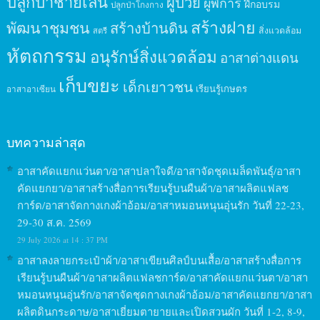
ปลูกป่าชายเลน
ผู้ป่วย
ผู้พิการ
ฝึกอบรม
ปลูกป่าโกงกาง
สร้างฝาย
พัฒนาชุมชน
สร้างบ้านดิน
สิ่งแวดล้อม
สตรี
หัตถกรรม
อนุรักษ์สิ่งแวดล้อม
อาสาต่างแดน
เก็บขยะ
เด็กเยาวชน
เรียนรู้เกษตร
อาสาอาเซียน
บทความล่าสุด
อาสาคัดแยกแว่นตา/อาสาปลาใจดี/อาสาจัดชุดเมล็ดพันธุ์/อาสา
คัดแยกยา/อาสาสร้างสื่อการเรียนรู้บนผืนผ้า/อาสาผลิตแฟลช
การ์ด/อาสาจัดกางเกงผ้าอ้อม/อาสาหมอนหนุนอุ่นรัก วันที่ 22-23,
29-30 ส.ค. 2569
29 July 2026 at 14 : 37 PM
อาสาลงลายกระเป๋าผ้า/อาสาเขียนศิลป์บนเสื้อ/อาสาสร้างสื่อการ
เรียนรู้บนผืนผ้า/อาสาผลิตแฟลชการ์ด/อาสาคัดแยกแว่นตา/อาสา
หมอนหนุนอุ่นรัก/อาสาจัดชุดกางเกงผ้าอ้อม/อาสาคัดแยกยา/อาสา
ผลิตดินกระดาษ/อาสาเยี่ยมตายายและเปิดสวนผัก วันที่ 1-2, 8-9,