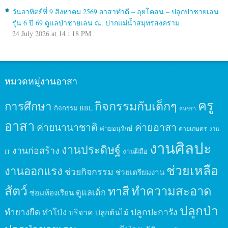
วันอาทิตย์ที่ 9 สิงหาคม 2569 อาสาทำดี – ลุยโคลน – ปลูกป่าชายเลน
รุ่น 6 ปี 69 ดูแลป่าชายเลน ณ. ปากแม่น้ำสมุทรสงคราม
24 July 2026 at 14 : 18 PM
หมวดหมู่งานอาสา
ครู
กิจกรรมกับเด็กๆ
การศึกษา
กิจกรรม BBL
คนชรา
อาสา
ค่ายนานาชาติ
ค่ายอาสา
ค่ายอนุรักษ์
ค่ายเกษตร
งาน
งานศิลปะ
งานประดิษฐ์
งานก่อสร้าง
งานฝีมือ
IT
ช่วยเหลือ
งานออกแรง
ช่วยกิจกรรม
ช่วยเตรียมงาน
สัตว์
ทาสี
ทำความสะอาด
ดูแลเด็ก
ซ่อมห้องเรียน
ปลูกป่า
ปลูกปะการัง
ทำยางยืด
ทำโป่ง
บริจาค
ปลูกต้นไม้