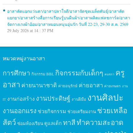
อาสาคัดแยกแว่นตา/อาสาปลาใจดี/อาสาจัดชุดเมล็ดพันธุ์/อาสาคัด
แยกยา/อาสาสร้างสื่อการเรียนรู้บนผืนผ้า/อาสาผลิตแฟลชการ์ด/อาสา
จัดกางเกงผ้าอ้อม/อาสาหมอนหนุนอุ่นรัก วันที่ 22-23, 29-30 ส.ค. 2569
29 July 2026 at 14 : 37 PM
หมวดหมู่งานอาสา
ครู
กิจกรรมกับเด็กๆ
การศึกษา
กิจกรรม BBL
คนชรา
อาสา
ค่ายนานาชาติ
ค่ายอาสา
ค่ายอนุรักษ์
ค่ายเกษตร
งาน
งานศิลปะ
งานประดิษฐ์
งานก่อสร้าง
งานฝีมือ
IT
ช่วยเหลือ
งานออกแรง
ช่วยกิจกรรม
ช่วยเตรียมงาน
สัตว์
ทาสี
ทำความสะอาด
ดูแลเด็ก
ซ่อมห้องเรียน