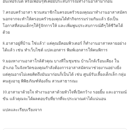
อินเทอร์เน็ต หรือเพื่อนๆที่เคยมีประสบการณ์ทำงานอาสามาก่อน
7.ครอบครัวอาสา ชวนสมาชิกในครอบครัวของคุณมาทำงานอาสาสมัคร
นอกจากจะทำให้ครอบครัวของคุณได้ทำกิจกรรมร่วมกันแล้ว ยังเป็น
โอกาสที่สอนเด็กๆให้รู้จักการให้ และเพิ่มพูนประสบการณ์ดีๆให้ชีวิตได้
ด้วย
8.อาสาอยู่ที่บ้าน ใช่แล้ว! แค่คุณมีคอมพิวเตอร์ ก็ทำงานอาสาหลายอย่าง
ได้แล้ว เช่น ทำเว็บไซต์ แปลเอกสาร พิมพ์เอกสารให้คนพิการ
9.มองหางานอาสาใกล้ตัวคุณ บางทีในชุมชน บ้านใกล้เรือนเคียง ใน
อำเภอ ในจังหวัดของคุณกำลังต้องการอาสาสมัครมาช่วยงานอย่างยิ่ง
แต่คุณอาจไม่เคยคิดถึงมันมาก่อนก็เป็นได้ เช่น ศูนย์รับเลี้ยงเด็กเล็ก กลุ่ม
คนสูงอายุ พิพิธภัณฑ์ท้องถิ่น สวนสาธารณะ
10.อาสามาด้วยใจ ทำงานอาสาด้วยหัวใจที่เปิดกว้าง รอยยิ้ม และอารมณ์
ขัน แล้วคุณจะได้ผลตอบรับที่ยากที่จะประมาณค่าได้แน่นอน
แปลและเรียบเรียงจาก