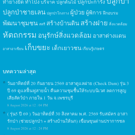
ปลูกป่า
ปลูกปะการัง
ทำยางยืด
ทำโป่ง
บริจาค
ปลูกต้นไม้
ปลูกป่าชายเลน
ผู้ป่วย
ผู้พิการ
ฝึกอบรม
ปลูกป่าโกงกาง
สร้างฝาย
พัฒนาชุมชน
สร้างบ้านดิน
สิ่งแวดล้อม
สตรี
หัตถกรรม
อนุรักษ์สิ่งแวดล้อม
อาสาต่างแดน
เก็บขยะ
เด็กเยาวชน
เรียนรู้เกษตร
อาสาอาเซียน
บทความล่าสุด
วันอาทิตย์ที่ 20 กันยายน 2569 อาสาดูแลฝาย (Check Dam) รุ่น 3
ปี 69 ดูแลฟื้นฟูสายน้ำ คืนความชุมชื้นให้ระบบนิเวศ ลดการสูญ
เสียสัตว์ป่า ภายใน 1 วัน จ.เพชรบุรี
8 August 2026 at 12 : 04 PM
( รุ่น5 ปี 69 ) วันอาทิตย์ที่ 30 สิงหาคม พ.ศ. 2569 รับสมัคร อาสา
รักป่า (ช่วยปลูกป่า + สร้างบ้านให้นก) เขื่อนขุนด่านปราการชล
8 August 2026 at 12 : 24 PM