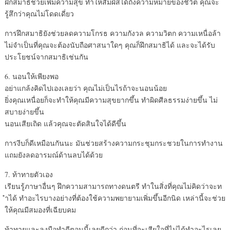
ฝึกสมาธิช่วยเพิ่มความสุข ทำให้สัมผัสได้ถึงความหมายข
องชีวิต คุณจะ
รู้สึกว่าคุณไม่โดดเดี
่ยว
การฝึกสมาธิยังช่วยลดความโก
รธ ความกังวล ความวิตก ความเหนื่อล้า
ไม่จำเป็นที่คุณจะต้องนับถื
อศาสนาใดๆ คุณก็ฝึกสมาธิได้ และจะได้รับ
ประโยชน์จากสมาธ
ิเช่นกัน
6. นอนให้เพียงพอ
อย่าแกล้งคิดไปเองเลยว่า คุณไม่เป็นไรถ้าจะนอนน้อย
ยิ่งคุณเหนื่อยก็จะทำให้คุณ
มีความสุขยากขึ้น ทำผิดศีลธรรมง่ายขึ้น ไม่
สบายง่ายขึ้น
นอนเสียเถิด แล้วคุณจะตัดสินใจได้ดีขึ้น
การงีบก็ดีเหมือนกันนะ มันช่วยสร้างความกระชุมกระช
วยในการทำงาน
แถมยังลดอารมณ์ด้านลบได้ด้ว
ย
7. ท้าทายตัวเอง
เรียนรู้ภาษาอื่นๆ ฝึกความสามารถทางดนตรี ทำในสิ่งที่คุณไม่คิดว่าจะท
ำได้ ทำอะไรบางอย่างที่ต้องใช้คว
ามพยายามเพิ่มขึ้นอีกนิด เหล่านี้จะช่วย
ให้คุณมีสมอง
ที่เฉียบคม
ท้าทายและลงมือทำดีตอนนี้เล
ยดีกว่า ก่อนที่จะเสียใจที่ไม่ได้ทำ
อะไรเลย