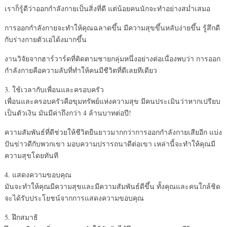
เราก็รู้ดีว่าออกกำลังกายเป
็นสิ่งที่ดี แต่น้อยคนนักจะทำอย่างสม่ำเ
สมอ
การออกกำลังกายจะทำให้คุณฉล
าดขึ้น มีความสุขขึ้นหลับง่ายขึ้น รู้สึกดี
กับร่างกายตัวเอได้
งมากขึ้น
งานวิจัยจากฮาร์วาร์ดที่ติด
ตามชายกลุ่มหนึ่งอย่างต่อเน
ื่องพบว่า การออก
กำลังกายคือความลับที
่ทำให้คนมีชีวิตที่ดีเลยทีเ
ดียว
3. ใช้เวลากับเพื่อนและครอบครั
ว
เพื่อนและครอบครัวคือขุมทรั
พย์แห่งความสุข มีคนประเมินว่าหากเปรียบ
เป็
นตัวเงิน มันมีค่าถึงกว่า 4 ล้านบาทต่อปี!
ความสัมพันธ์ที่ดีช่วยให้ชี
วิตยืนยาวมากกว่าการออกกำลั
งกายเสียอีก แบ่ง
ปันข่าวดีกับพวกเขา มอบความปรารถนาดีต่อเขา เหล่านี้จะทำให้คุณมี
ความสุ
ขโดยทันที
4. แสดงความขอบคุณ
มันจะทำให้คุณมีความสุขและม
ีความสัมพันธ์ดีขึ้น ทั้งคุณและคนใกล้ชิด
จะได้รั
บประโยชน์จากการแสดงความขอบ
คุณ
5. ฝึกสมาธิ