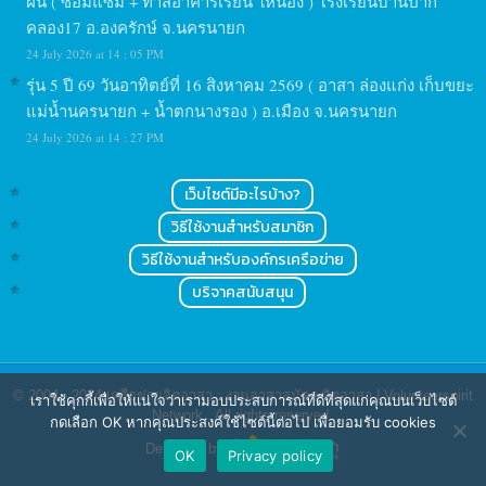
ฝัน ( ซ่อมแซม + ทาสีอาคารเรียน ให้น้อง ) โรงเรียนบ้านปาก
คลอง17 อ.องครักษ์ จ.นครนายก
24 July 2026 at 14 : 05 PM
รุ่น 5 ปี 69 วันอาทิตย์ที่ 16 สิงหาคม 2569 ( อาสา ล่องแก่ง เก็บขยะ
แม่น้ำนครนายก + น้ำตกนางรอง ) อ.เมือง จ.นครนายก
24 July 2026 at 14 : 27 PM
เว็บไซต์มีอะไรบ้าง?
วิธีใช้งานสำหรับสมาชิก
วิธีใช้งานสำหรับองค์กรเครือข่าย
บริจาคสนับสนุน
© 2004 - 2024
เครือข่ายจิตอาสา : งานอาสาสมัคร จิตอาสา | Volunteerspirit
เราใช้คุกกี้เพื่อให้แน่ใจว่าเรามอบประสบการณ์ที่ดีที่สุดแก่คุณบนเว็บไซต์
Network
. All rights reserved.
กดเลือก OK หากคุณประสงค์ใช้ไซต์นี้ต่อไป เพื่อยอมรับ cookies
Designed by
OK
Privacy policy