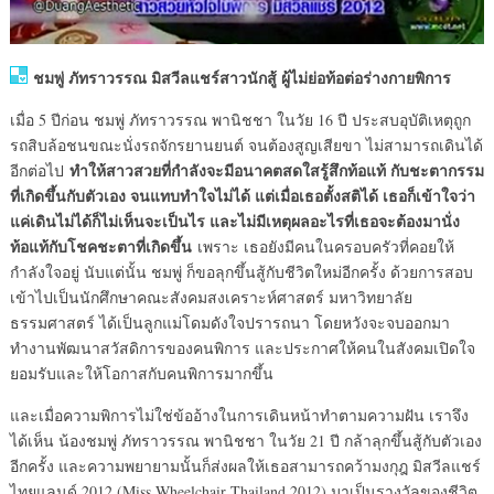
ชมพู่ ภัทราวรรณ มิสวีลแชร์สาวนักสู้ ผู้ไม่ย่อท้อต่อร่างกายพิการ
เมื่อ 5 ปีก่อน ชมพู่ ภัทราวรรณ พานิชชา ในวัย 16 ปี ประสบอุบัติเหตุถูก
รถสิบล้อชนขณะนั่งรถจักรยานยนต์ จนต้องสูญเสียขา ไม่สามารถเดินได้
ทำให้สาวสวยที่กำลังจะมีอนาคตสดใสรู้สึกท้อแท้ กับชะตากรรม
อีกต่อไป
ที่เกิดขึ้นกับตัวเอง จนแทบทำใจไม่ได้ แต่เมื่อเธอตั้งสติได้ เธอก็เข้าใจว่า
แค่เดินไม่ได้ก็ไม่เห็นจะเป็นไร และไม่มีเหตุผลอะไรที่เธอจะต้องมานั่ง
ท้อแท้กับโชคชะตาที่เกิดขึ้น
เพราะ เธอยังมีคนในครอบครัวที่คอยให้
กำลังใจอยู่ นับแต่นั้น ชมพู่ ก็ขอลุกขึ้นสู้กับชีวิตใหม่อีกครั้ง ด้วยการสอบ
เข้าไปเป็นนักศึกษาคณะสังคมสงเคราะห์ศาสตร์ มหาวิทยาลัย
ธรรมศาสตร์ ได้เป็นลูกแม่โดมดังใจปรารถนา โดยหวังจะจบออกมา
ทำงานพัฒนาสวัสดิการของคนพิการ และประกาศให้คนในสังคมเปิดใจ
ยอมรับและให้โอกาสกับคนพิการมากขึ้น
และเมื่อความพิการไม่ใช่ข้ออ้างในการเดินหน้าทำตามความฝัน เราจึง
ได้เห็น น้องชมพู่ ภัทราวรรณ พานิชชา ในวัย 21 ปี กล้าลุกขึ้นสู้กับตัวเอง
อีกครั้ง และความพยายามนั้นก็ส่งผลให้เธอสามารถคว้ามงกุฎ มิสวีลแชร์
ไทยแลนด์ 2012 (Miss Wheelchair Thailand 2012) มาเป็นรางวัลของชีวิต