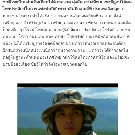
ชาติไทยนั้นกลับเต็มเปี่ยมไปด้วยความ มุ่งมั่น อย่างที่พวกเขาพิสูจน์ให้คน
ไทยประจักษ์ในการแข่งขันกีฬาพาราลิมปิกเกมส์ที่ ประเทศอังกฤษ
ว่า
พวกเขาสามารถทำได้จริง ๆ จากผลงานอันยอดเยี่ยมที่กวาดมาถึง 4
เหรียญทอง 2 เหรียญเงิน 2 เหรียญทองแดง จาก พัทธยา เทศทอง และทีม
บ็อคเซีย, รุ่งโรจน์ ไทยนิยม, สายสุนีย์ จ๊ะนะ, ประวัติ วะโฮรัมย์, สายชล
คนเจน, โสภา อินทเสน และ ศุภชัย โกยทรัพย์ ขณะที่นักกีฬาคนอื่น ๆ ที่
แม้จะไม่ได้เหรียญรางวัลติดมือกลับมา แต่การที่พวกเขาแต่ละคนต้อง
ฝึกฝนอย่างหนักหน่วงเหนือกว่าคนร่างกายครบ 32 กว่าจะได้ก้าวออกไป
ต่อสู้ในฐานะตัวแทนประเทศไทย ก็ทำให้คนไทยภาคภูมิใจ และพร้อมจะ
ปรบมือส่งเสียงเชียร์ให้กำลังใจพวกเขาตลอดไป