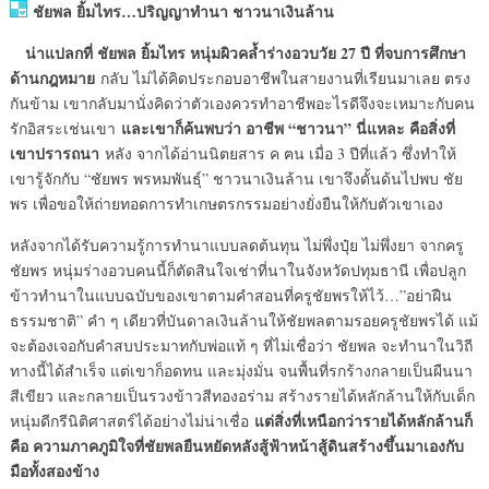
ชัยพล ยิ้มไทร…ปริญญาทำนา ชาวนาเงินล้าน
น่าแปลกที่ ชัยพล ยิ้มไทร หนุ่มผิวคล้ำร่างอวบวัย 27 ปี ที่จบการศึกษา
ด้านกฎหมาย
กลับ ไม่ได้คิดประกอบอาชีพในสายงานที่เรียนมาเลย ตรง
กันข้าม เขากลับมานั่งคิดว่าตัวเองควรทำอาชีพอะไรดีจึงจะเหมาะกับคน
และเขาก็ค้นพบว่า อาชีพ “ชาวนา” นี่แหละ คือสิ่งที่
รักอิสระเช่นเขา
เขาปรารถนา
หลัง จากได้อ่านนิตยสาร ค ฅน เมื่อ 3 ปีที่แล้ว ซึ่งทำให้
เขารู้จักกับ “ชัยพร พรหมพันธุ์” ชาวนาเงินล้าน เขาจึงดั้นด้นไปพบ ชัย
พร เพื่อขอให้ถ่ายทอดการทำเกษตรกรรมอย่างยั่งยืนให้กับตัวเขาเอง
หลังจากได้รับความรู้การทำนาแบบลดต้นทุน ไม่พึ่งปุ๋ย ไม่พึ่งยา จากครู
ชัยพร หนุ่มร่างอวบคนนี้ก็ตัดสินใจเช่าที่นาในจังหวัดปทุมธานี เพื่อปลูก
ข้าวทำนาในแบบฉบับของเขาตามคำสอนที่ครูชัยพรให้ไว้…”อย่าฝืน
ธรรมชาติ” คำ ๆ เดียวที่บันดาลเงินล้านให้ชัยพลตามรอยครูชัยพรได้ แม้
จะต้องเจอกับคำสบประมาทกับพ่อแท้ ๆ ที่ไม่เชื่อว่า ชัยพล จะทำนาในวิถี
ทางนี้ได้สำเร็จ แต่เขาก็อดทน และมุ่งมั่น จนพื้นที่รกร้างกลายเป็นผืนนา
สีเขียว และกลายเป็นรวงข้าวสีทองอร่าม สร้างรายได้หลักล้านให้กับเด็ก
แต่สิ่งที่เหนือกว่ารายได้หลักล้านก็
หนุ่มดีกรีนิติศาสตร์ได้อย่างไม่น่าเชื่อ
คือ ความภาคภูมิใจที่ชัยพลยืนหยัดหลังสู้ฟ้าหน้าสู้ดินสร้างขึ้นมาเองกับ
มือทั้งสองข้าง