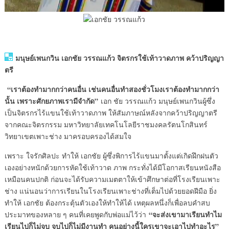
มนุษย์เพนกวิน เอกชัย วรรณแก้ว จิตรกรใช้เท้าวาดภาพ คว้าปริญญา
ตรี
“เราต้องทำมากกว่าคนอื่น เช่นคนอื่นทำสองชั่วโมงเราต้องทำมากกว่า
นั้น เพราะศักยภาพเรามีจำกัด”
เอก ชัย วรรณแก้ว มนุษย์เพนกวินผู้ซึ่ง
เป็นจิตรกรไร้แขนใช้เท้าวาดภาพ ให้สัมภาษณ์หลังจากคว้าปริญญาตรี
จากคณะจิตรกรรม มหาวิทยาลัยเทคโนโลยีราชมงคลรัตนโกสินทร์
วิทยาเขตเพาะช่าง มาครอบครองได้สมใจ
เพราะ ใจรักศิลปะ ทำให้ เอกชัย ผู้ซึ่งพิการไร้แขนมาตั้งแต่เกิดฝึกฝนตัว
เองอย่างหนักด้วยการหัดใช้เท้าวาด ภาพ กระทั่งได้มีโอกาสเรียนหนังสือ
เหมือนคนปกติ ก่อนจะได้รับความเมตตาให้เข้าศึกษาต่อที่โรงเรียนเพาะ
ช่าง แน่นอนว่าการเรียนในโรงเรียนเพาะช่างที่เต็มไปด้วยยอดฝีมือ ยิ่ง
ทำให้ เอกชัย ต้องกระตุ้นตัวเองให้ทำให้ได้ เหตุผลหนึ่งก็เพื่อลบคำสบ
“จะส่งเขามาเรียนทำไม
ประมาทของหลาย ๆ คนที่เคยพูดกับพ่อแม่ไว้ว่า
เรียนไปก็ไม่จบ จบไปก็ไม่มีงานทำ คนอย่างนี้ใครเขาจะเอาไปทำอะไร”