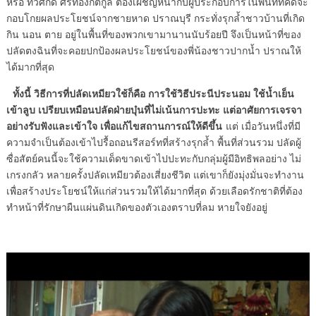
หรือ ทวีศักดิ์ ศรีทองกิติกูล ต้องเผชิญหน้ากับผู้ประกอบการในพื้นที่ที่คิดจะ
กอบโกยผลประโยชน์จากชายหาด ปราณบุรี กระทั่งรุกล้ำชาวบ้านที่เกิด
กิน นอน ตาย อยู่ในพื้นที่ของพวกเขามานานนับร้อยปี จึงเป็นหน้าที่ของ
ปลัดตงฉินที่จะคอยปกป้องผลประโยชน์ของพี่น้องชาวปากน้ำ ปราณให้
ได้มากที่สุด
ทั้งนี้ วิธีการที่ปลัดเหมียวใช้ก็คือ การใช้วิธีประนีประนอม ใช้น้ำเย็น
เข้าลูบ เปรียบเหมือนปลัดฝ่ายบุ๋นที่ไม่เน้นการปะทะ แต่อาศัยการเจรจา
อย่างรับฟังและเข้าใจ เพื่อแก้ไขสถานการณ์ให้ดีขึ้น
แต่ เมื่อวันหนึ่งที่มี
ความจำเป็นต้องเข้าไปรื้อถอนรีสอร์ทที่สร้างรุกล้ำ พื้นที่ส่วนรวม ปลัดผู้
ซื่อสัตย์คนนี้จะใช้ความเด็ดขาดเข้าไปปะทะกับกลุ่มผู้มีอิทธิพลอย่าง ไม่
เกรงกลัว หลายครั้งปลัดเหมียวต้องเสี่ยงชีวิต แต่เขาก็ยังมุ่งมั่นจะทำงาน
เพื่อสร้างประโยชน์ให้แก่ส่วนรวมให้ได้มากที่สุด ด้วยเลือดรักชาติที่ต้อง
ทำหน้าที่รักษาผืนแผ่นดินเกิดของตัวเองตราบที่ลม หายใจยังอยู่