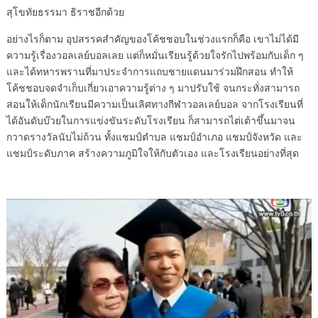
สุโขทัยธรรมา ธิราชอีกด้วย
อย่างไรก็ตาม อุปสรรคสำคัญของโค้ชชอบในช่วงแรกก็คือ เขาไม่ได้มี
ความรู้เรื่องวอลเลย์บอลเลย แต่ก็หมั่นเรียนรู้ด้วยใจรักไปพร้อมกับเด็ก ๆ
และได้ทหารพรานที่มาประจำการแถบชายแดนมาร่วมฝึกสอน ทำให้
โค้ชชอบจดจำเก็บเกี่ยวเอาความรู้ต่าง ๆ มาปรับใช้ จนกระทั่งสามารถ
สอนให้เด็กนักเรียนมีความเป็นเลิศทางกีฬาวอลเลย์บอล จากโรงเรียนที่
ได้อันดับบ๊วยในการแข่งขันระดับโรงเรียน ก็สามารถไต่เต้าขึ้นมาจน
กวาดรางวัลนับไม่ถ้วน ทั้งแชมป์ตำบล แชมป์อำเภอ แชมป์จังหวัด และ
แชมป์ระดับภาค สร้างความภูมิใจให้กับตัวเอง และโรงเรียนอย่างที่สุด