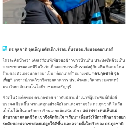
ดร.กุลชาติ จุลเพ็ญ อดีตเด็กเร่ร่อน ดิ้นรนจนเรียนจบดอกเตอร์
ใครจะคิดบ้างว่า เด็กเร่ร่อนที่เที่ยวขอข้าวชาวบ้านกิน ประทังชีพด้วยเก็บ
ขยะขายมาตลอดชีวิตในวัยเด็กจะสามารถดิ้นรนต่อสู้กับอดีต ที่แสนโหด
“ดร.กุลชาติ จุล
ร้ายของตัวเองจนกลายมาเป็น “ด็อกเตอร์” อย่างเช่น
เพ็ญ”
อาจารย์ภาควิชาวิศวอุตสาหการ ประจำคณะวิศวกรรมศาสตร์
มหาวิทยาลัยเทคโนโลยีราชมงคลธัญบุรี
ชีวิตในวัยเด็กของ ดร.กุลชาติ ราวกับนิยายน้ำเน่าที่ผู้ประพันธ์ฝีมือดี
บรรจงเขียนขึ้น หากแต่ทุกอย่างคือโลกแห่งความจริง ดร.กุลชาติ ในวัย
แต่ เพราะทนเห็นแม่
เด็กไม่ได้เป็นคนรักการเรียนเลยแม้แต่นิดเดียว
ลำบากมาตลอดชีวิต เขาจึงตัดสินใจ “เรียน” เพื่อหวังให้การศึกษาช่วยยก
ระดับของพวกเขาสองแม่ลูกให้ดีขึ้น และความตั้งใจจริงของ ดร.กุลชาติ