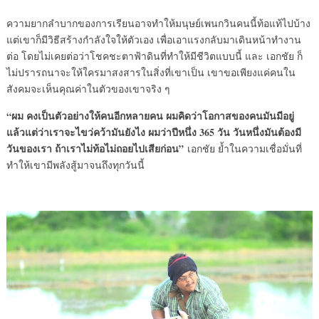
ความยากลำบากของการเรียนอาจทำให้มนุษย์เพนกวินคนนี้ท้อแท้ไปบ้าง
แต่เขาก็มีวิธีสร้างกำลังใจให้ตัวเอง เพื่อเอาแรงกลับมาเดินหน้าทำงาน
ต่อ โดยไม่เคยต่อว่าโชคชะตาฟ้าดินที่ทำให้มีชีวิตแบบนี้ และ เอกชัย ก็
ไม่ปรารถนาจะให้ใครมาสงสารในสิ่งที่เขาเป็น เขาขอเพียงแค่คนใน
สังคมจะเห็นคุณค่าในตัวของเขาจริง ๆ
“ผม คงเป็นตัวอย่างให้คนอีกหลายคน ผมคิดว่าโอกาสของคนมันมีอยู่
แล้วแต่ว่าเราจะไขว่คว้ามันยังไง ผมว่าปีหนึ่ง 365 วัน วันหนึ่งมันต้องมี
วันของเรา ถ้าเราไม่ท้อไม่ถอยไปเสียก่อน”
เอกชัย ย้ำในความเชื่อมั่นที่
ทำให้เขามีพลังสู้มาจนถึงทุกวันนี้