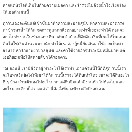
หากแต่หัวใจที่เต็มไปด้วยความเมตตา และร่ำรวยไปด้วยน้ำใจเรียกร้อง
ให้เธอทำเช่นนี้
ทุกวันเธอจะตื่นแต่เช้าขึ้นมาทำความสะอาดสุนัข ทำความสะอาดกรง
หาข้าวหาน้ำให้กิน จัดการดูแลทุกสิ่งทุกอย่างเท่าที่เธอจะทำได้ ก่อนจะ
ออกไปทำงานในช่วงกลางคืน กลับเข้าบ้านก็ดึกดื่น เงินที่เธอได้ในแต่ละ
คืนไม่ใช่เงินจำนวนมากนัก ทำให้เธอต้องกู้หนี้ยืมเงินมาใช้จ่ายเป็นค่า
อาหาร ค่ารักษาพยาบาลสุนัข และค่าใช้จ่ายอีกจิปาถะนับหมื่นบาท แต่
เธอก็ยอมเพื่อให้สหายสี่ขาได้รอดตาย
“ณ ตอนนี้ เรามีชีวิตอยู่ ทำอะไรได้เราทำ เอาแค่วันนี้ให้ดีที่สุด วันนี้เรา
จะไปหาเงินยังไงให้เขาได้กิน วันนี้เราจะได้ทิปเท่าไหร่ เขาจะได้กินอะไร
ดี ๆ บ้าง ส่วนตัวเองไม่อะไรมาก แค่กินอิ่มแล้วมีงานทำ ไม่ต้องไปนอน
อะไรมากเดี๋ยวก็สว่างแล้ว” นี่คือสิ่งที่นางฟ้าระลึกถึงอยู่เสมอ