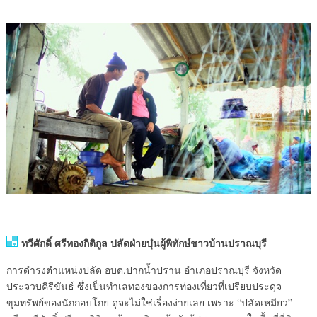
ทวีศักดิ์ ศรีทองกิติกูล ปลัดฝ่ายบุ๋นผู้พิทักษ์ชาวบ้านปราณบุรี
การดำรงตำแหน่งปลัด อบต.ปากน้ำปราน อำเภอปราณบุรี จังหวัด
ประจวบคีรีขันธ์ ซึ่งเป็นทำเลทองของการท่องเที่ยวที่เปรียบประดุจ
ขุมทรัพย์ของนักกอบโกย ดูจะไม่ใช่เรื่องง่ายเลย เพราะ “ปลัดเหมียว”