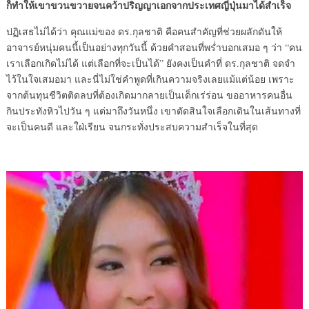
ก็ทำให้เขาขวนขวายจนคว้าปริญญาเอกจากประเทศญี่ปุ่นมาได้สำเร็จ
ปฏิเสธไม่ได้ว่า คุณแม่ของ ดร.กุลชาติ คือคนสำคัญที่ช่วยผลักดันให้
อาจารย์หนุ่มคนนี้เป็นอย่างทุกวันนี้ ด้วยคำสอนที่พร่ำบอกเสมอ ๆ ว่า “คน
เราเลือกเกิดไม่ได้ แต่เลือกที่จะเป็นได้” ยังคงเป็นคำที่ ดร.กุลชาติ จดจำ
ไว้ในใจเสมอมา และนี่ไม่ใช่คำพูดที่เกินความจริงเลยแม้แต่น้อย เพราะ
จากต้นทุนชีวิตติดลบที่ต้องเกิดมากลายเป็นเด็กเร่ร่อน ขออาหารคนอื่น
กินประทังหิวไปวัน ๆ แต่มาถึงวันหนึ่ง เขาตัดสินใจเลือกเดินในเส้นทางที่
จะเป็นคนดี และใฝ่เรียน จนกระทั่งประสบความสำเร็จในที่สุด