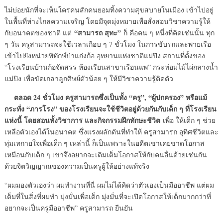
ไม่บ่อยนักที่จะเห็นใครคนสักคนยอมทิ้งความสุขสบายในเมือง เข้าไปอยู่
ในพื้นที่ห่างไกลความเจริญ โดยมีจุดมุ่งหมายเพื่อสั่งสอนวิชาความรู้ให้
“สามารถ สุทะ”
กับอนาคตของชาติ แต่
ก็ คือคน ๆ หนึ่งที่คิดเช่นนั้น ทุก
ๆ วัน ครูสามารถจะใช้เวลาเกือบ ๆ 7 ชั่วโมง ในการขับรถและพายเรือ
เข้าไปยังหน่วยพิทักษ์ป่าแก่งก้อ อุทยานแห่งชาติแม่ปิง สถานที่ตั้งของ
“โรงเรียนบ้านก้อจัดสรร ห้องเรียนสาขาเรือนแพ” กระท่อมไม้ไผ่กลางน้ำ
แม่ปิง เพื่อขัดเกลาลูกศิษย์ตัวน้อย ๆ ให้มีวิชาความรู้ติดตัว
ตลอด 24 ชั่วโมง ครูสามารถซึ่งเป็นทั้ง “ครู”, “ผู้ปกครอง” หรือแม้
กระทั่ง “ภารโรง” ของโรงเรียนจะใช้ชีวิตอยู่ด้วยกันกับเด็ก ๆ ที่โรงเรียน
แห่งนี้ โดยสอนทั้งวิชาการ และกิจกรรมฝึกทักษะชีวิต
เพื่อ ให้เด็ก ๆ ช่วย
เหลือตัวเองได้ในอนาคต ซึ่งแรงผลักดันที่ทำให้ ครูสามารถ อุทิศชีวิตและ
ทุ่มเทกายใจเพื่อเด็ก ๆ เหล่านี้ ก็เป็นเพราะในอดีตเขาเคยขาดโอกาส
เหมือนกับเด็ก ๆ เขาจึงอยากจะเติมเต็มโอกาสให้กับคนอื่นด้วยเช่นกัน
ด้วยจิตวิญญาณของความเป็นครูผู้ให้อย่างแท้จริง
“ผมมองตัวเองว่า ผมทำงานที่นี่ ผมไม่ได้คิดว่าตัวเองเป็นมืออาชีพ แต่ผม
เต็มที่ในสิ่งที่ผมทำ มุ่งมั่นเพื่อเด็ก มุ่งมั่นที่จะเปิดโอกาสให้เด็กมากกว่าที่
อยากจะเป็นครูมืออาชีพ” ครูสามารถ ยืนยัน