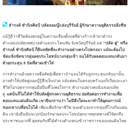
ธำรงค์ ชำนิจศิลป์ ปลัดจอมบู๊แห่งบุรีรัมย์ ผู้รักษาความยุติธรรมยิ่งชีพ
แม้รู้ดีว่าชีวิตต้องตกอยู่ในความเสี่ยงตั้งแต่ที่ย่างก้าวเข้ามาดำรง
“ปลัด ตู่” หรือ
ตำแหน่งปลัดเทศบาลตำบลประโคนชัย จังหวัดบุรีรัมย์ แต่
ธำรงค์ ชำนิจศิลป์ ก็ยืนหยัดที่จะทำงานอย่างตรงไปตรงมา แม้จะต้องไป
ขัดแข้งขัดขากลุ่มผลประโยชน์บางกลุ่มเข้า จนได้รับผลตอบแทนกลับมา
ด้วยกระสุน 8 นัดที่สาดเข้าใส่
การทำงานด้วยความซื่อสัตย์เพื่อชาวบ้านจนได้รับลูกกระสุนกลับมานั้น
อาจทำให้ปลัดตู่จอมบู๊รู้สึกเจ็บปวด แม้แต่คนในครอบครัวเองก็เกือบจะเอา
ชีวิตไม่รอดจากกลุ่มมือปืนที่ไม่พอใจการ ทำงานอย่างตงฉินของปลัด
แต่นั่นก็ไม่ได้ทำให้ปลัดผู้ทรงความยุติธรรม ย่อท้อต่อการทำงานเพื่อ
ตู่
ตอบแทนแผ่นดินเกิด เขายืนกรานว่า ไม่มีสิ่งใดจะมาทำให้อุดมการณ์
ของเขาเปลี่ยนไปได้
เพียงเพื่อรักษาชีวิต ของตัวเองจากกลุ่มที่โกงกินแผ่น
ดิน เขายังยืนยันจะปกป้องรักษาผลประโยชน์ทุกบาททุกสตางค์ให้ตกถึง
ประชาชนมากที่ สุดสมกับที่ได้ดำรงตำแหน่งข้าราชการของแผ่นดินไทย