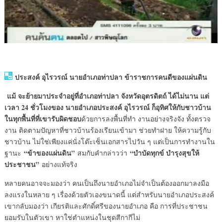
ประสงค์ อุไรวรณ์ นายอำเภอท่าปลา ข้าราชการคนดีของแผ่นดิน
แม้ จะย้ายมาประจำอยู่ที่อำเภอท่าปลา จังหวัดอุตรดิตถ์ ได้ไม่นาน แต่
เวลา 24 ชั่วโมงของ นายอำเภอประสงค์ อุไรวรณ์ ก็อุทิศให้กับชาวบ้าน
ในทุกพื้นที่ที่เขารับผิดชอบ
ด้วยการลงพื้นที่ทำ งานอย่างจริงจัง ทั้งตรวจ
งาน ติดตามปัญหาที่ชาวบ้านร้องเรียนเข้ามา ช่วยทำฝาย ให้ความรู้กับ
ชาวบ้าน ไม่ใช่เพียงแค่นั่งโต๊ะเซ็นเอกสารไปวัน ๆ แต่เป็นการทำงานใน
“ข้าของแผ่นดิน”
“บำบัดทุกข์ บำรุงสุขให้
ฐานะ
สมกับคำกล่าวว่า
ประชาชน”
อย่างแท้จริง
หลายคนอาจจะมองว่า คนเป็นถึงนายอำเภอไม่จำเป็นต้องออกมาลงมือ
ลงแรงในหลาย ๆ เรื่องด้วยตัวเองขนาดนี้ แต่สำหรับนายอำเภอประสงค์
เขากลับมองว่า เกียรติและศักดิ์ศรีของนายอำเภอ คือ การที่ประชาชน
ยอมรับในตัวเขา หาใช่ตำแหน่งในชุดสีกากีไม่