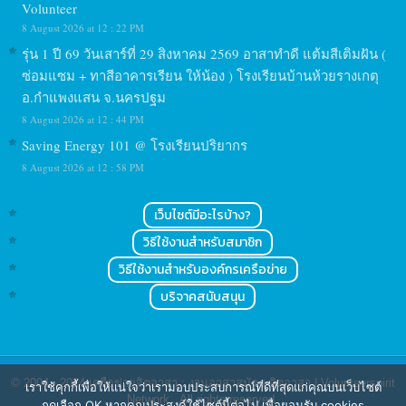
Volunteer
8 August 2026 at 12 : 22 PM
รุ่น 1 ปี 69 วันเสาร์ที่ 29 สิงหาคม 2569 อาสาทำดี แต้มสีเติมฝัน (
ซ่อมแซม + ทาสีอาคารเรียน ให้น้อง ) โรงเรียนบ้านห้วยรางเกตุ
อ.กำแพงแสน จ.นครปฐม
8 August 2026 at 12 : 44 PM
Saving Energy 101 @ โรงเรียนปริยากร
8 August 2026 at 12 : 58 PM
เว็บไซต์มีอะไรบ้าง?
วิธีใช้งานสำหรับสมาชิก
วิธีใช้งานสำหรับองค์กรเครือข่าย
บริจาคสนับสนุน
© 2004 - 2024
เครือข่ายจิตอาสา : งานอาสาสมัคร จิตอาสา | Volunteerspirit
เราใช้คุกกี้เพื่อให้แน่ใจว่าเรามอบประสบการณ์ที่ดีที่สุดแก่คุณบนเว็บไซต์
Network
. All rights reserved.
กดเลือก OK หากคุณประสงค์ใช้ไซต์นี้ต่อไป เพื่อยอมรับ cookies