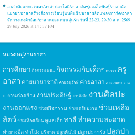
อาสาคัดแยกแว่นตา/อาสาปลาใจดี/อาสาจัดชุดเมล็ดพันธุ์/อาสาคัด
แยกยา/อาสาสร้างสื่อการเรียนรู้บนผืนผ้า/อาสาผลิตแฟลชการ์ด/อาสา
จัดกางเกงผ้าอ้อม/อาสาหมอนหนุนอุ่นรัก วันที่ 22-23, 29-30 ส.ค. 2569
29 July 2026 at 14 : 37 PM
หมวดหมู่งานอาสา
ครู
กิจกรรมกับเด็กๆ
การศึกษา
กิจกรรม BBL
คนชรา
อาสา
ค่ายนานาชาติ
ค่ายอาสา
ค่ายอนุรักษ์
ค่ายเกษตร
งาน
งานศิลปะ
งานประดิษฐ์
งานก่อสร้าง
งานฝีมือ
IT
ช่วยเหลือ
งานออกแรง
ช่วยกิจกรรม
ช่วยเตรียมงาน
สัตว์
ทาสี
ทำความสะอาด
ดูแลเด็ก
ซ่อมห้องเรียน
ปลูกป่า
ปลูกปะการัง
ทำยางยืด
ทำโป่ง
บริจาค
ปลูกต้นไม้