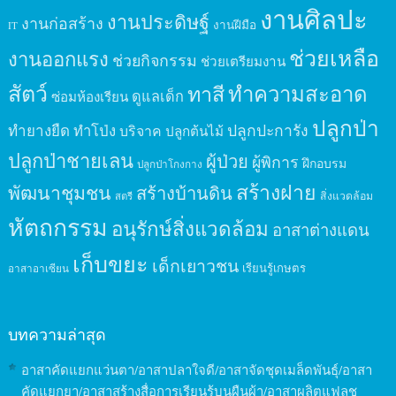
งานศิลปะ
งานประดิษฐ์
งานก่อสร้าง
งานฝีมือ
IT
ช่วยเหลือ
งานออกแรง
ช่วยกิจกรรม
ช่วยเตรียมงาน
สัตว์
ทาสี
ทำความสะอาด
ดูแลเด็ก
ซ่อมห้องเรียน
ปลูกป่า
ปลูกปะการัง
ทำยางยืด
ทำโป่ง
บริจาค
ปลูกต้นไม้
ปลูกป่าชายเลน
ผู้ป่วย
ผู้พิการ
ฝึกอบรม
ปลูกป่าโกงกาง
สร้างฝาย
พัฒนาชุมชน
สร้างบ้านดิน
สิ่งแวดล้อม
สตรี
หัตถกรรม
อนุรักษ์สิ่งแวดล้อม
อาสาต่างแดน
เก็บขยะ
เด็กเยาวชน
เรียนรู้เกษตร
อาสาอาเซียน
บทความล่าสุด
อาสาคัดแยกแว่นตา/อาสาปลาใจดี/อาสาจัดชุดเมล็ดพันธุ์/อาสา
คัดแยกยา/อาสาสร้างสื่อการเรียนรู้บนผืนผ้า/อาสาผลิตแฟลช