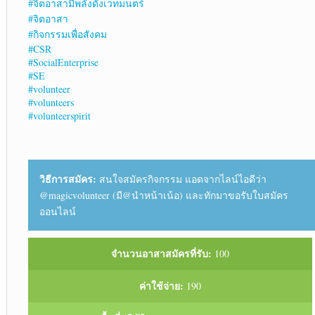
#จิตอาสามีพลังดั่งเวทมนตร์
#จิตอาสา
#กิจกรรมเพื่อสังคม
#CSR
#SocialEnterprise
#SE
#volunteer
#volunteers
#volunteerspirit
วิธีการสมัคร:
สนใจสมัครกิจกรรม แอดจากไลน์ไอดีว่า
@magicvolunteer (มี@นำหน้าเน้อ) และทักมาขอรับใบสมัคร
ออนไลน์
จำนวนอาสาสมัครที่รับ:
100
ค่าใช้จ่าย:
190