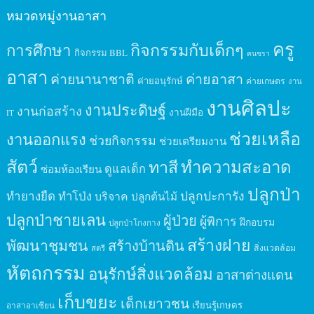
หมวดหมู่งานอาสา
ครู
กิจกรรมกับเด็กๆ
การศึกษา
กิจกรรม BBL
คนชรา
อาสา
ค่ายนานาชาติ
ค่ายอาสา
ค่ายอนุรักษ์
ค่ายเกษตร
งาน
งานศิลปะ
งานประดิษฐ์
งานก่อสร้าง
งานฝีมือ
IT
ช่วยเหลือ
งานออกแรง
ช่วยกิจกรรม
ช่วยเตรียมงาน
สัตว์
ทาสี
ทำความสะอาด
ดูแลเด็ก
ซ่อมห้องเรียน
ปลูกป่า
ปลูกปะการัง
ทำยางยืด
ทำโป่ง
บริจาค
ปลูกต้นไม้
ปลูกป่าชายเลน
ผู้ป่วย
ผู้พิการ
ฝึกอบรม
ปลูกป่าโกงกาง
สร้างฝาย
พัฒนาชุมชน
สร้างบ้านดิน
สิ่งแวดล้อม
สตรี
หัตถกรรม
อนุรักษ์สิ่งแวดล้อม
อาสาต่างแดน
เก็บขยะ
เด็กเยาวชน
เรียนรู้เกษตร
อาสาอาเซียน