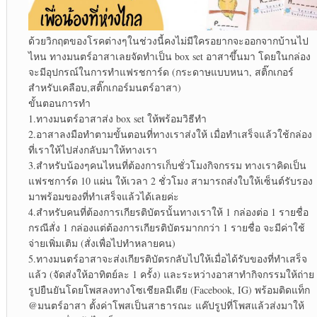
ด้วยวิกฤตของโรคต่างๆในช่วงนี้คงไม่มีใครอยากจะออกจากบ้านไป
ไหน ทางมนตร์อาสาเลยจัดทำเป็น box set อาสาขึ้นมา โดยในกล่อง
จะมีอุปกรณ์ในการทำแฟรชการ์ด (กระดาษแบบหนา, สติ๊กเกอร์
สำหรับเคลือบ,สติ๊กเกอร์มนตร์อาสา)
ขั้นตอนการทำ
1.ทางมนตร์อาสาส่ง box set ให้พร้อมวิธีทำ
2.อาสาลงมือทำตามขั้นตอนที่ทางเราส่งให้ เมื่อทำเสร็จแล้วใช้กล่อง
ที่เราให้ไปส่งกลับมาให้ทางเรา
3.สำหรับน้องๆคนไหนที่ต้องการเก็บชั่วโมงกิจกรรม ทางเราคิดเป็น
แฟรชการ์ด 10 แผ่น ให้เวลา 2 ชั่วโมง สามารถส่งใบให้เซ็นต์รับรอง
มาพร้อมของที่ทำเสร็จแล้วได้เลยค่ะ
4.สำหรับคนที่ต้องการเกียรติบัตรนั้นทางเราให้ 1 กล่องต่อ 1 รายชื่อ
กรณีสั่ง 1 กล่องแต่ต้องการเกียรติบัตรมากกว่า 1 รายชื่อ จะมีค่าใช้
จ่ายเพิ่มเติม (สั่งเพื่อไปทำหลายคน)
5.ทางมนตร์อาสาจะส่งเกียรติบัตรกลับไปให้เมื่อได้รับของที่ทำเสร็จ
แล้ว (จัดส่งให้อาทิตย์ละ 1 ครั้ง) และระหว่างอาสาทำกิจกรรมให้ถ่าย
รูปยืนยันโดยโพสลงทางโซเชียลมีเดีย (Facebook, IG) พร้อมติดแท็ก
@มนตร์อาสา ตั้งค่าโพสเป็นสาธารณะ แค๊ปรูปที่โพสแล้วส่งมาให้