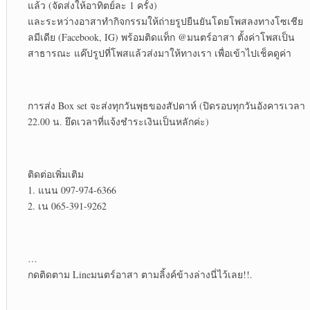
แล้ว (จัดส่งให้อาทิตย์ละ 1 ครั้ง)
และระหว่างอาสาทำกิจกรรมให้ถ่ายรูปยืนยันโดยโพสลงทางโซเชีย
ลมีเดีย (Facebook, IG) พร้อมติดแท็ก @มนตร์อาสา ตั้งค่าโพสเป็น
สาธารณะ แค๊ปรูปที่โพสแล้วส่งมาให้ทางเรา เพื่อเข้าไปเช็คดูค่า
การส่ง Box set จะส่งทุกวันพุธของสัปดาห์ (ปิดรอบทุกวันอังคารเวลา
22.00 น. ยึดเวลาที่แจ้งชำระเงินเป็นหลักค่ะ)
ติดต่อเพิ่มเติม
1. แนน 097-974-6366
2. เน 065-391-9262
…
กดติดตาม Lineมนตร์อาสา ตามลิ้งค์ข้างล่างนี่ไว้เลย!!.