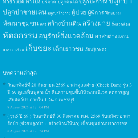
ปลูกป่า
ปลูกปะการัง
ทำยางยืด
ทำโป่ง
บริจาค
ปลูกต้นไม้
ปลูกป่าชายเลน
ผู้ป่วย
ผู้พิการ
ฝึกอบรม
ปลูกป่าโกงกาง
สร้างฝาย
พัฒนาชุมชน
สร้างบ้านดิน
สิ่งแวดล้อม
สตรี
หัตถกรรม
อนุรักษ์สิ่งแวดล้อม
อาสาต่างแดน
เก็บขยะ
เด็กเยาวชน
เรียนรู้เกษตร
อาสาอาเซียน
บทความล่าสุด
วันอาทิตย์ที่ 20 กันยายน 2569 อาสาดูแลฝาย (Check Dam) รุ่น 3
ปี 69 ดูแลฟื้นฟูสายน้ำ คืนความชุมชื้นให้ระบบนิเวศ ลดการสูญ
เสียสัตว์ป่า ภายใน 1 วัน จ.เพชรบุรี
8 August 2026 at 12 : 04 PM
( รุ่น5 ปี 69 ) วันอาทิตย์ที่ 30 สิงหาคม พ.ศ. 2569 รับสมัคร อาสา
รักป่า (ช่วยปลูกป่า + สร้างบ้านให้นก) เขื่อนขุนด่านปราการชล
8 August 2026 at 12 : 24 PM