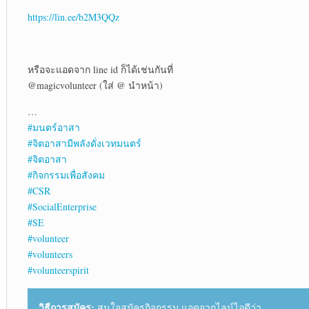
https://lin.ee/b2M3QQz
หรือจะแอดจาก line id ก็ได้เช่นกันที่
@magicvolunteer (ใส่ @ นำหน้า)
…
#มนตร์อาสา
#จิตอาสามีพลังดั่งเวทมนตร์
#จิตอาสา
#กิจกรรมเพื่อสังคม
#CSR
#SocialEnterprise
#SE
#volunteer
#volunteers
#volunteerspirit
วิธีการสมัคร:
สนใจสมัครกิจกรรม แอดจากไลน์ไอดีว่า