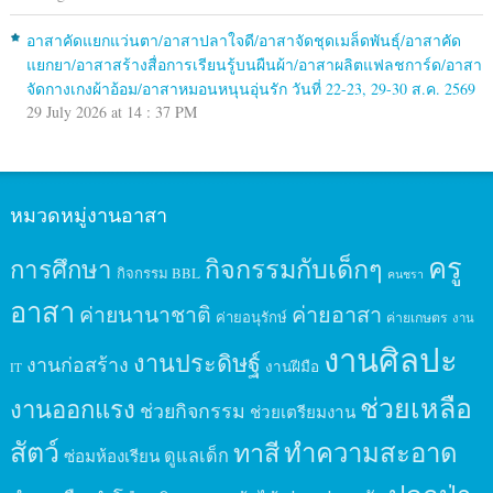
อาสาคัดแยกแว่นตา/อาสาปลาใจดี/อาสาจัดชุดเมล็ดพันธุ์/อาสาคัด
แยกยา/อาสาสร้างสื่อการเรียนรู้บนผืนผ้า/อาสาผลิตแฟลชการ์ด/อาสา
จัดกางเกงผ้าอ้อม/อาสาหมอนหนุนอุ่นรัก วันที่ 22-23, 29-30 ส.ค. 2569
29 July 2026 at 14 : 37 PM
หมวดหมู่งานอาสา
ครู
กิจกรรมกับเด็กๆ
การศึกษา
กิจกรรม BBL
คนชรา
อาสา
ค่ายนานาชาติ
ค่ายอาสา
ค่ายอนุรักษ์
ค่ายเกษตร
งาน
งานศิลปะ
งานประดิษฐ์
งานก่อสร้าง
งานฝีมือ
IT
ช่วยเหลือ
งานออกแรง
ช่วยกิจกรรม
ช่วยเตรียมงาน
สัตว์
ทาสี
ทำความสะอาด
ดูแลเด็ก
ซ่อมห้องเรียน