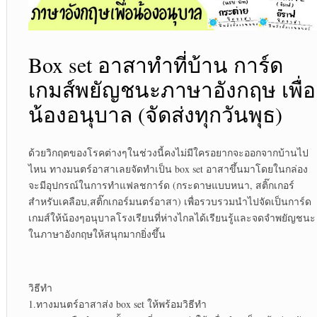
Box set อาสาทำที่บ้าน การ์ด
เกมส์พยัญชนะภาษาอังกฤษ เพื่อ
น้องอนุบาล (จัดส่งทุกวันพุธ)
ด้วยวิกฤตของโรคต่างๆในช่วงนี้คงไม่มีใครอยากจะออกจากบ้านไป
ไหน ทางมนตร์อาสาเลยจัดทำเป็น box set อาสาขึ้นมาโดยในกล่อง
จะมีอุปกรณ์ในการทำแฟลชการ์ด (กระดาษแบบหนา, สติ๊กเกอร์
สำหรับเคลือบ,สติ๊กเกอร์มนตร์อาสา) เพื่อรวบรวมนำไปจัดเป็นการ์ด
เกมส์ให้น้องๆอนุบาลโรงเรียนที่ห่างไกลได้เรียนรู้และจดจำพยัญชนะ
ในภาษาอังกฤษให้สนุกมากยิ่งขึ้น
วิธีทำ
1.ทางมนตร์อาสาส่ง box set ให้พร้อมวิธีทำ