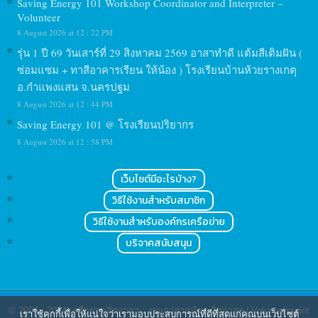
Saving Energy 101 Workshop Coordinator and Interpreter –
Volunteer
8 August 2026 at 12 : 22 PM
รุ่น 1 ปี 69 วันเสาร์ที่ 29 สิงหาคม 2569 อาสาทำดี แต้มสีเติมฝัน (
ซ่อมแซม + ทาสีอาคารเรียน ให้น้อง ) โรงเรียนบ้านห้วยรางเกตุ
อ.กำแพงแสน จ.นครปฐม
8 August 2026 at 12 : 44 PM
Saving Energy 101 @ โรงเรียนปริยากร
8 August 2026 at 12 : 58 PM
เว็บไซต์มีอะไรบ้าง?
วิธีใช้งานสำหรับสมาชิก
วิธีใช้งานสำหรับองค์กรเครือข่าย
บริจาคสนับสนุน
© 2004 - 2024
เครือข่ายจิตอาสา : งานอาสาสมัคร จิตอาสา | Volunteerspirit
เราใช้คุกกี้เพื่อให้แน่ใจว่าเรามอบประสบการณ์ที่ดีที่สุดแก่คุณบนเว็บไซต์