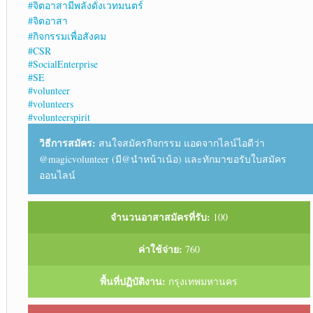
#จิตอาสามีพลังดั่งเวทมนตร์
#จิตอาสา
#กิจกรรมเพื่อสังคม
#CSR
#SocialEnterprise
#SE
#volunteer
#volunteers
#volunteerspirit
วิธีการสมัคร:
สนใจสมัครกิจกรรม แอดจากไลน์ไอดีว่า
@magicvolunteer (มี@นำหน้าเน้อ) และทักมาขอรับใบสมัคร
ออนไลน์
จำนวนอาสาสมัครที่รับ:
100
ค่าใช้จ่าย:
760
พื้นที่ปฏิบัติงาน:
กรุงเทพมหานคร