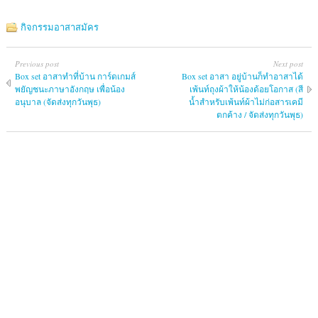
กิจกรรมอาสาสมัคร
Previous post
Next post
Box set อาสาทำที่บ้าน การ์ดเกมส์
Box set อาสา อยู่บ้านก็ทำอาสาได้
พยัญชนะภาษาอังกฤษ เพื่อน้อง
เพ้นท์ถุงผ้าให้น้องด้อยโอกาส (สี
อนุบาล (จัดส่งทุกวันพุธ)
น้ำสำหรับเพ้นท์ผ้าไม่ก่อสารเคมี
ตกค้าง / จัดส่งทุกวันพุธ)