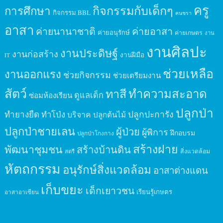
ครู
กิจกรรมกับเด็กๆ
การศึกษา
กิจกรรม BBL
คนชรา
อาสา
ค่ายนานาชาติ
ค่ายอาสา
ค่ายอนุรักษ์
ค่ายเกษตร
งาน
งานศิลปะ
งานประดิษฐ์
งานก่อสร้าง
งานฝีมือ
IT
ช่วยเหลือ
งานออกแรง
ช่วยกิจกรรม
ช่วยเตรียมงาน
สัตว์
ทาสี
ทำความสะอาด
ดูแลเด็ก
ซ่อมห้องเรียน
ปลูกป่า
ปลูกปะการัง
ทำยางยืด
ทำโป่ง
บริจาค
ปลูกต้นไม้
ปลูกป่าชายเลน
ผู้ป่วย
ผู้พิการ
ฝึกอบรม
ปลูกป่าโกงกาง
สร้างฝาย
พัฒนาชุมชน
สร้างบ้านดิน
สิ่งแวดล้อม
สตรี
หัตถกรรม
อนุรักษ์สิ่งแวดล้อม
อาสาต่างแดน
เก็บขยะ
เด็กเยาวชน
เรียนรู้เกษตร
อาสาอาเซียน