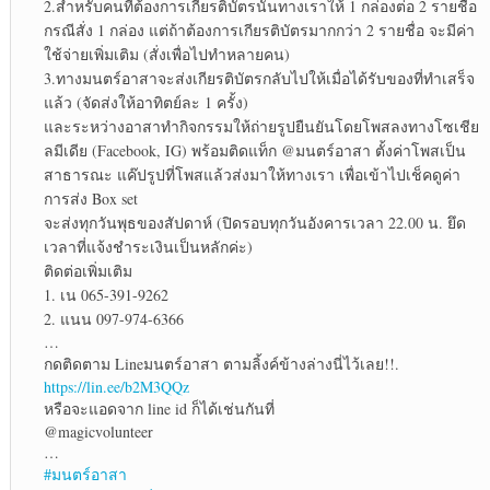
2.สำหรับคนที่ต้องการเกียรติบัตรนั้นทางเราให้ 1 กล่องต่อ 2 รายชื่อ
กรณีสั่ง 1 กล่อง แต่ถ้าต้องการเกียรติบัตรมากกว่า 2 รายชื่อ จะมีค่า
ใช้จ่ายเพิ่มเติม (สั่งเพื่อไปทำหลายคน)
3.ทางมนตร์อาสาจะส่งเกียรติบัตรกลับไปให้เมื่อได้รับของที่ทำเสร็จ
แล้ว (จัดส่งให้อาทิตย์ละ 1 ครั้ง)
และระหว่างอาสาทำกิจกรรมให้ถ่ายรูปยืนยันโดยโพสลงทางโซเชีย
ลมีเดีย (Facebook, IG) พร้อมติดแท็ก @มนตร์อาสา ตั้งค่าโพสเป็น
สาธารณะ แค๊ปรูปที่โพสแล้วส่งมาให้ทางเรา เพื่อเข้าไปเช็คดูค่า
การส่ง Box set
จะส่งทุกวันพุธของสัปดาห์ (ปิดรอบทุกวันอังคารเวลา 22.00 น. ยึด
เวลาที่แจ้งชำระเงินเป็นหลักค่ะ)
ติดต่อเพิ่มเติม
1. เน 065-391-9262
2. แนน 097-974-6366
…
กดติดตาม Lineมนตร์อาสา ตามลิ้งค์ข้างล่างนี่ไว้เลย!!.
https://lin.ee/b2M3QQz
หรือจะแอดจาก line id ก็ได้เช่นกันที่
@magicvolunteer
…
#มนตร์อาสา