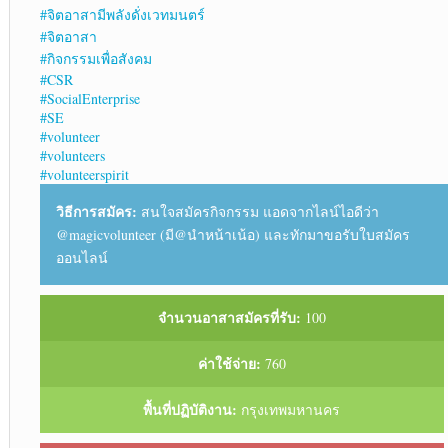
#จิตอาสามีพลังดั่งเวทมนตร์
#จิตอาสา
#กิจกรรมเพื่อสังคม
#CSR
#SocialEnterprise
#SE
#volunteer
#volunteers
#volunteerspirit
วิธีการสมัคร:
สนใจสมัครกิจกรรม แอดจากไลน์ไอดีว่า
@magicvolunteer (มี@นำหน้าเน้อ) และทักมาขอรับใบสมัคร
ออนไลน์
จำนวนอาสาสมัครที่รับ:
100
ค่าใช้จ่าย:
760
พื้นที่ปฏิบัติงาน:
กรุงเทพมหานคร