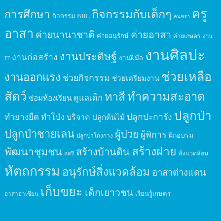
ครู
กิจกรรมกับเด็กๆ
การศึกษา
กิจกรรม BBL
คนชรา
อาสา
ค่ายนานาชาติ
ค่ายอาสา
ค่ายอนุรักษ์
ค่ายเกษตร
งาน
งานศิลปะ
งานประดิษฐ์
งานก่อสร้าง
งานฝีมือ
IT
ช่วยเหลือ
งานออกแรง
ช่วยกิจกรรม
ช่วยเตรียมงาน
สัตว์
ทาสี
ทำความสะอาด
ดูแลเด็ก
ซ่อมห้องเรียน
ปลูกป่า
ปลูกปะการัง
ทำยางยืด
ทำโป่ง
บริจาค
ปลูกต้นไม้
ปลูกป่าชายเลน
ผู้ป่วย
ผู้พิการ
ฝึกอบรม
ปลูกป่าโกงกาง
สร้างฝาย
พัฒนาชุมชน
สร้างบ้านดิน
สิ่งแวดล้อม
สตรี
หัตถกรรม
อนุรักษ์สิ่งแวดล้อม
อาสาต่างแดน
เก็บขยะ
เด็กเยาวชน
เรียนรู้เกษตร
อาสาอาเซียน