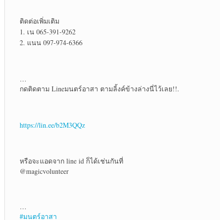
ติดต่อเพิ่มเติม
1. เน 065-391-9262
2. แนน 097-974-6366
…
กดติดตาม Lineมนตร์อาสา ตามลิ้งค์ข้างล่างนี่ไว้เลย!!.
https://lin.ee/b2M3QQz
หรือจะแอดจาก line id ก็ได้เช่นกันที่
@magicvolunteer
…
#มนตร์อาสา