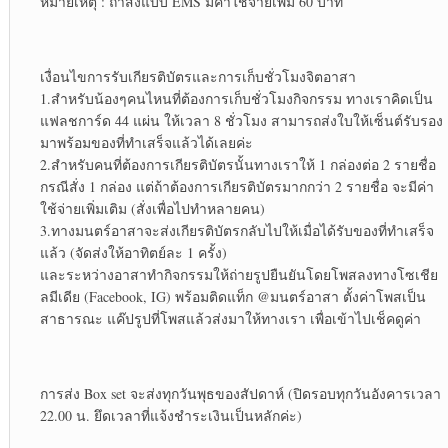
หมายเหตุ : ถ้าส่งแบบ EMS มีค่าใช้จ่ายเพิ่ม 60 บาท
เงื่อนไขการรับเกียรติบัตรและการเก็บชั่วโมงจิตอาสา
1.สำหรับน้องๆคนไหนที่ต้องการเก็บชั่วโมงกิจกรรม ทางเราคิดเป็น
แฟลชการ์ด 44 แผ่น ให้เวลา 8 ชั่วโมง สามารถส่งใบให้เซ็นต์รับรอง
มาพร้อมของที่ทำเสร็จแล้วได้เลยค่ะ
2.สำหรับคนที่ต้องการเกียรติบัตรนั้นทางเราให้ 1 กล่องต่อ 2 รายชื่อ
กรณีสั่ง 1 กล่อง แต่ถ้าต้องการเกียรติบัตรมากกว่า 2 รายชื่อ จะมีค่า
ใช้จ่ายเพิ่มเติม (สั่งเพื่อไปทำหลายคน)
3.ทางมนตร์อาสาจะส่งเกียรติบัตรกลับไปให้เมื่อได้รับของที่ทำเสร็จ
แล้ว (จัดส่งให้อาทิตย์ละ 1 ครั้ง)
และระหว่างอาสาทำกิจกรรมให้ถ่ายรูปยืนยันโดยโพสลงทางโซเชีย
ลมีเดีย (Facebook, IG) พร้อมติดแท็ก @มนตร์อาสา ตั้งค่าโพสเป็น
สาธารณะ แค๊ปรูปที่โพสแล้วส่งมาให้ทางเรา เพื่อเข้าไปเช็คดูค่า
การส่ง Box set จะส่งทุกวันพุธของสัปดาห์ (ปิดรอบทุกวันอังคารเวลา
22.00 น. ยึดเวลาที่แจ้งชำระเงินเป็นหลักค่ะ)