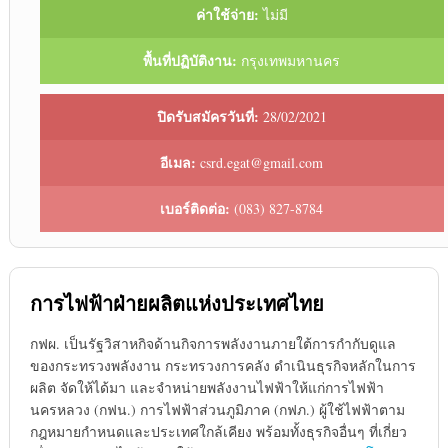
ค่าใช้จ่าย:
ไม่มี
พื้นที่ปฏิบัติงาน:
กรุงเทพมหานคร
ปิดรับสมัครวันที่:
28/02/2021
อีเมล:
csrd.egat@gmail.com
เบอร์ติดต่อ:
(083) 827-8784
การไฟฟ้าฝ่ายผลิตแห่งประเทศไทย
กฟผ. เป็นรัฐวิสาหกิจด้านกิจการพลังงานภายใต้การกำกับดูแล
ของกระทรวงพลังงาน กระทรวงการคลัง ดำเนินธุรกิจหลักในการ
ผลิต จัดให้ได้มา และจำหน่ายพลังงานไฟฟ้าให้แก่การไฟฟ้า
นครหลวง (กฟน.) การไฟฟ้าส่วนภูมิภาค (กฟภ.) ผู้ใช้ไฟฟ้าตาม
กฎหมายกำหนดและประเทศใกล้เคียง พร้อมทั้งธุรกิจอื่นๆ ที่เกี่ยว