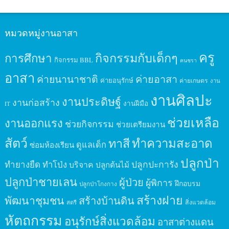
หมวดหมู่งานอาสา
ครู
กิจกรรมกับเด็กๆ
การศึกษา
กิจกรรม BBL
คนชรา
อาสา
ค่ายนานาชาติ
ค่ายอาสา
ค่ายอนุรักษ์
ค่ายเกษตร
งาน
งานศิลปะ
งานประดิษฐ์
งานก่อสร้าง
งานฝีมือ
IT
ช่วยเหลือ
งานออกแรง
ช่วยกิจกรรม
ช่วยเตรียมงาน
สัตว์
ทาสี
ทำความสะอาด
ดูแลเด็ก
ซ่อมห้องเรียน
ปลูกป่า
ปลูกปะการัง
ทำยางยืด
ทำโป่ง
บริจาค
ปลูกต้นไม้
ปลูกป่าชายเลน
ผู้ป่วย
ผู้พิการ
ฝึกอบรม
ปลูกป่าโกงกาง
สร้างฝาย
พัฒนาชุมชน
สร้างบ้านดิน
สิ่งแวดล้อม
สตรี
หัตถกรรม
อนุรักษ์สิ่งแวดล้อม
อาสาต่างแดน