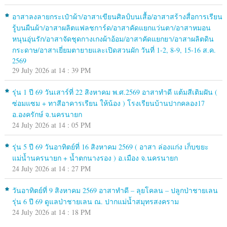
อาสาลงลายกระเป๋าผ้า/อาสาเขียนศิลป์บนเสื้อ/อาสาสร้างสื่อการเรียน
รู้บนผืนผ้า/อาสาผลิตแฟลชการ์ด/อาสาคัดแยกแว่นตา/อาสาหมอน
หนุนอุ่นรัก/อาสาจัดชุดกางเกงผ้าอ้อม/อาสาคัดแยกยา/อาสาผลิตดิน
กระดาษ/อาสาเยี่ยมตายายและเปิดสวนผัก วันที่ 1-2, 8-9, 15-16 ส.ค.
2569
29 July 2026 at 14 : 39 PM
รุ่น 1 ปี 69 วันเสาร์ที่ 22 สิงหาคม พ.ศ.2569 อาสาทำดี แต้มสีเติมฝัน (
ซ่อมแซม + ทาสีอาคารเรียน ให้น้อง ) โรงเรียนบ้านปากคลอง17
อ.องครักษ์ จ.นครนายก
24 July 2026 at 14 : 05 PM
รุ่น 5 ปี 69 วันอาทิตย์ที่ 16 สิงหาคม 2569 ( อาสา ล่องแก่ง เก็บขยะ
แม่น้ำนครนายก + น้ำตกนางรอง ) อ.เมือง จ.นครนายก
24 July 2026 at 14 : 27 PM
วันอาทิตย์ที่ 9 สิงหาคม 2569 อาสาทำดี – ลุยโคลน – ปลูกป่าชายเลน
รุ่น 6 ปี 69 ดูแลป่าชายเลน ณ. ปากแม่น้ำสมุทรสงคราม
24 July 2026 at 14 : 18 PM