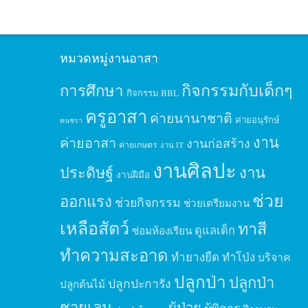
หมวดหมู่งานอาสา
กิจกรรมกับเด็กๆ
การศึกษา
กิจกรรม BBL
ครูอาสา
ค่ายนานาชาติ
ค่ายอนุรักษ์
คนชรา
งาน
ค่ายอาสา
งานก่อสร้าง
ค่ายเกษตร
งาน IT
งานศิลปะ
ประดิษฐ์
งาน
งานฝีมือ
ช่วย
ออกแรง
ช่วยกิจกรรม
ช่วยเตรียมงาน
เหลือสัตว์
ทาสี
ดูแลเด็ก
ซ่อมห้องเรียน
ทำความสะอาด
ทำยางยืด
ทำโป่ง
บริจาค
ปลูกป่า
ปลูกป่า
ปลูกปะการัง
ปลูกต้นไม้
ชายเลน
ผู้ป่วย