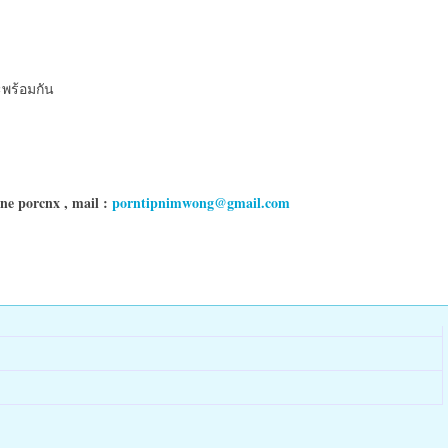
พร้อมกัน
ine porcnx , mail :
porntipnimwong@gmail.com