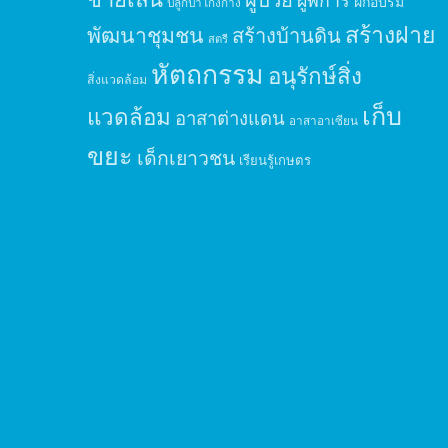
ผู้พิการ
ฝึกอบรม
ปลูกป่าโกงกาง
สร้างฝาย
พัฒนาชุมชน
สร้างบ้านดิน
สตรี
หัตถกรรม
อนุรักษ์สิ่ง
สิ่งแวดล้อม
เก็บ
แวดล้อม
อาสาต่างแดน
อาสาอาเซียน
ขยะ
เด็กเยาวชน
เรียนรู้เกษตร