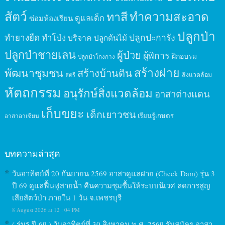
สัตว์
ทาสี
ทำความสะอาด
ดูแลเด็ก
ซ่อมห้องเรียน
ปลูกป่า
ปลูกปะการัง
ทำยางยืด
ทำโป่ง
บริจาค
ปลูกต้นไม้
ปลูกป่าชายเลน
ผู้ป่วย
ผู้พิการ
ฝึกอบรม
ปลูกป่าโกงกาง
สร้างฝาย
พัฒนาชุมชน
สร้างบ้านดิน
สิ่งแวดล้อม
สตรี
หัตถกรรม
อนุรักษ์สิ่งแวดล้อม
อาสาต่างแดน
เก็บขยะ
เด็กเยาวชน
เรียนรู้เกษตร
อาสาอาเซียน
บทความล่าสุด
วันอาทิตย์ที่ 20 กันยายน 2569 อาสาดูแลฝาย (Check Dam) รุ่น 3
ปี 69 ดูแลฟื้นฟูสายน้ำ คืนความชุมชื้นให้ระบบนิเวศ ลดการสูญ
เสียสัตว์ป่า ภายใน 1 วัน จ.เพชรบุรี
8 August 2026 at 12 : 04 PM
( รุ่น5 ปี 69 ) วันอาทิตย์ที่ 30 สิงหาคม พ.ศ. 2569 รับสมัคร อาสา