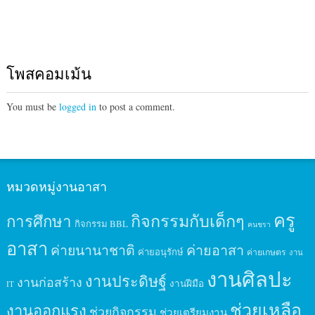
โพสคอมเม้น
You must be
logged in
to post a comment.
หมวดหมู่งานอาสา
ครู
กิจกรรมกับเด็กๆ
การศึกษา
กิจกรรม BBL
คนชรา
อาสา
ค่ายนานาชาติ
ค่ายอาสา
ค่ายอนุรักษ์
ค่ายเกษตร
งาน
งานศิลปะ
งานประดิษฐ์
งานก่อสร้าง
งานฝีมือ
IT
ช่วยเหลือ
งานออกแรง
ช่วยกิจกรรม
ช่วยเตรียมงาน