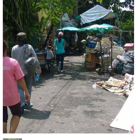
1
/
1