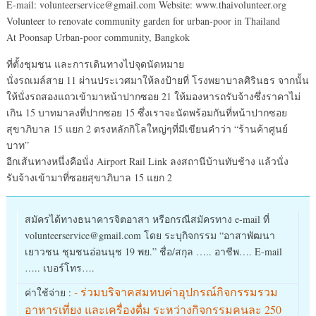
E-mail: volunteerservice@gmail.com Website: www.thaivolunteer.org
Volunteer to renovate community garden for urban-poor in Thailand
At Poonsap Urban-poor community, Bangkok
ที่ตั้งชุมชน และการเดินทางไปจุดนัดหมาย
นั่งรถเมล์สาย 11 ผ่านประเวศมาให้ลงป้ายที่ โรงพยาบาลศิรินธร จากนั้น
ให้นั่งรถสองแถวเข้ามาหน้าปากซอย 21 ให้มองหารถรับจ้างซึ่งราคาไม่
เกิน 15 บาทมาลงที่ปากซอย 15 ซึ่งเราจะนัดพร้อมกันที่หน้าปากซอย
สุขาภิบาล 15 แยก 2 ตรงหลักกิโลใหญ่ๆที่มีเขียนคำว่า “ร้านค้าศูนย์
บาท”
อีกเส้นทางหนึ่งคือนั่ง Airport Rail Link ลงสถานีบ้านทับช้าง แล้วนั่ง
รับจ้างเข้ามาที่ซอยสุขาภิบาล 15 แยก 2
สมัครได้ทางธนาคารจิตอาสา หรือกรณีสมัครทาง e-mail ที่
volunteerservice@gmail.com โดย ระบุกิจกรรม “อาสาพัฒนา
เยาวชน ชุมชนอ่อนนุช 19 พย.” ชื่อ/สกุล ….. อาชีพ…. E-mail
….. เบอร์โทร….
- ร่วมบริจาคสมทบค่าอุปกรณ์กิจกรรมรวม
ค่าใช้จ่าย :
อาหารเที่ยง และเครื่องดื่ม ระหว่างกิจกรรมคนละ 250