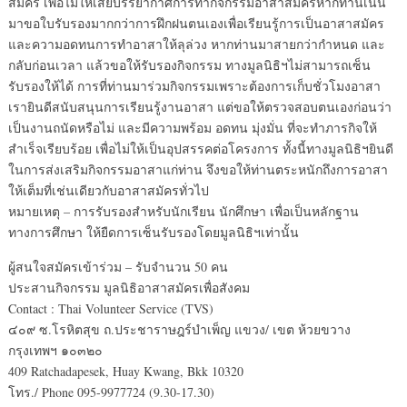
สมัคร เพื่อไม่ให้เสียบรรยากาศการทำกิจกรรมอาสาสมัครหากท่านเน้น
มาขอใบรับรองมากกว่าการฝึกฝนตนเองเพื่อเรียนรู้การเป็นอาสาสมัคร
และความอดทนการทำอาสาให้ลุล่วง หากท่านมาสายกว่ากำหนด และ
กลับก่อนเวลา แล้วขอให้รับรองกิจกรรม ทางมูลนิธิฯไม่สามารถเซ็น
รับรองให้ได้ การที่ท่านมาร่วมกิจกรรมเพราะต้องการเก็บชั่วโมงอาสา
เรายินดีสนับสนุนการเรียนรู้งานอาสา แต่ขอให้ตรวจสอบตนเองก่อนว่า
เป็นงานถนัดหรือไม่ และมีความพร้อม อดทน มุ่งมั่น ที่จะทำภารกิจให้
สำเร็จเรียบร้อย เพื่อไม่ให้เป็นอุปสรรคต่อโครงการ ทั้งนี้ทางมูลนิธิฯยินดี
ในการส่งเสริมกิจกรรมอาสาแก่ท่าน จึงขอให้ท่านตระหนักถึงการอาสา
ให้เต็มที่เช่นเดียวกับอาสาสมัครทั่วไป
หมายเหตุ – การรับรองสำหรับนักเรียน นักศึกษา เพื่อเป็นหลักฐาน
ทางการศึกษา ให้ยืดการเซ็นรับรองโดยมูลนิธิฯเท่านั้น
ผู้สนใจสมัครเข้าร่วม – รับจำนวน 50 คน
ประสานกิจกรรม มูลนิธิอาสาสมัครเพื่อสังคม
Contact : Thai Volunteer Service (TVS)
๔๐๙ ซ.โรหิตสุข ถ.ประชาราษฎร์บำเพ็ญ แขวง/ เขต ห้วยขวาง
กรุงเทพฯ ๑๐๓๒๐
409 Ratchadapesek, Huay Kwang, Bkk 10320
โทร./ Phone 095-9977724 (9.30-17.30)