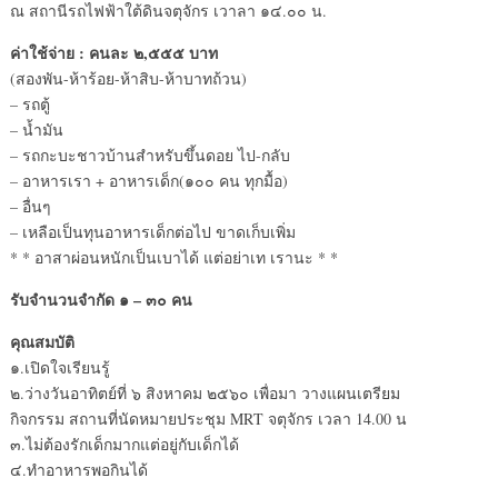
ณ สถานีรถไฟฟ้าใต้ดินจตุจักร เวาลา ๑๔.๐๐ น.
ค่าใช้จ่าย : คนละ ๒,๕๕๕ บาท
(สองพัน-ห้าร้อย-ห้าสิบ-ห้าบาทถ้วน)
– รถตู้
– น้ำมัน
– รถกะบะชาวบ้านสำหรับขึ้นดอย ไป-กลับ
– อาหารเรา + อาหารเด็ก(๑๐๐ คน ทุกมื้อ)
– อื่นๆ
– เหลือเป็นทุนอาหารเด็กต่อไป ขาดเก็บเพิ่ม
* * อาสาผ่อนหนักเป็นเบาได้ แต่อย่าเท เรานะ * *
รับจำนวนจำกัด ๑ – ๓๐ คน
คุณสมบัติ
๑.เปิดใจเรียนรู้
๒.ว่างวันอาทิตย์ที่ ๖ สิงหาคม ๒๕๖๐ เพื่อมา วางแผนเตรียม
กิจกรรม สถานที่นัดหมายประชุม MRT จตุจักร เวลา 14.00 น
๓.ไม่ต้องรักเด็กมากแต่อยู่กับเด็กได้
๔.ทำอาหารพอกินได้