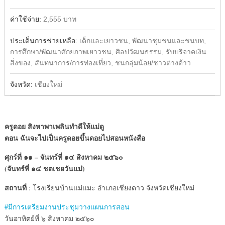
ค่าใช้จ่าย:
2,555 บาท
ประเด็นการช่วยเหลือ:
เด็กและเยาวชน, พัฒนาชุมชนและชนบท,
การศึกษา/พัฒนาศักยภาพเยาวชน, ศิลปวัฒนธรรม, รับบริจาคเงิน
สิ่งของ, สันทนาการ/การท่องเที่ยว, ชนกลุ่มน้อย/ชาวต่างด้าว
จังหวัด:
เชียงใหม่
ครูดอย สิงหาพาเพลินทำดีให้แม่ดู
ตอน ฉันจะไปเป็นครูดอยขึ้นดอยไปสอนหนังสือ
ศุกร์ที่ ๑๑ – จันทร์ที่ ๑๔ สิงหาคม ๒๕๖๐
(จันทร์ที่ ๑๔ ชดเชยวันแม่)
สถานที่
: โรงเรียนบ้านแม่แมะ อำเภอเชียงดาว จังหวัดเชียงใหม่
#มีการเตรียมงานประชุมวางแผนการสอน
วันอาทิตย์ที่ ๖ สิงหาคม ๒๕๖๐