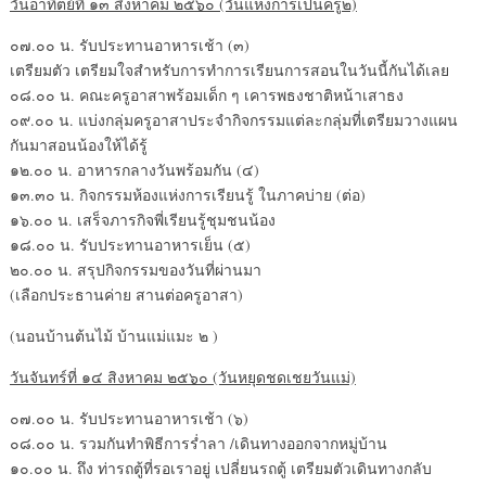
วันอาทิตย์ที่ ๑๓ สิงหาคม ๒๕๖๐ (วันแห่งการเป็นครู๒)
๐๗.๐๐ น. รับประทานอาหารเช้า (๓)
เตรียมตัว เตรียมใจสำหรับการทำการเรียนการสอนในวันนี้กันได้เลย
๐๘.๐๐ น. คณะครูอาสาพร้อมเด็ก ๆ เคารพธงชาติหน้าเสาธง
๐๙.๐๐ น. แบ่งกลุ่มครูอาสาประจำกิจกรรมแต่ละกลุ่มที่เตรียมวางแผน
กันมาสอนน้องให้ได้รู้
๑๒.๐๐ น. อาหารกลางวันพร้อมกัน (๔)
๑๓.๓๐ น. กิจกรรมห้องแห่งการเรียนรู้ ในภาคบ่าย (ต่อ)
๑๖.๐๐ น. เสร็จภารกิจพี่เรียนรู้ชุมชนน้อง
๑๘.๐๐ น. รับประทานอาหารเย็น (๕)
๒๐.๐๐ น. สรุปกิจกรรมของวันที่ผ่านมา
(เลือกประธานค่าย สานต่อครูอาสา)
(นอนบ้านต้นไม้ บ้านแม่แมะ ๒ )
วันจันทร์ที่ ๑๔ สิงหาคม ๒๕๖๐ (วันหยุดชดเชยวันแม่)
๐๗.๐๐ น. รับประทานอาหารเช้า (๖)
๐๘.๐๐ น. รวมกันทำพิธีการร่ำลา /เดินทางออกจากหมู่บ้าน
๑๐.๐๐ น. ถึง ท่ารถตู้ที่รอเราอยู่ เปลี่ยนรถตู้ เตรียมตัวเดินทางกลับ