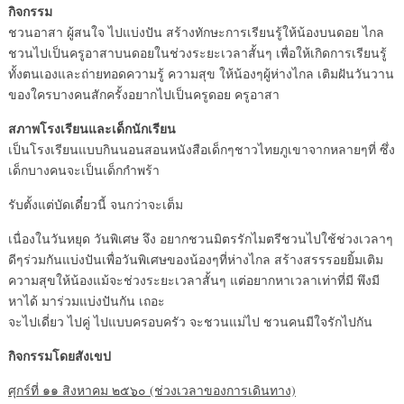
กิจกรรม
ชวนอาสา ผู้สนใจ ไปแบ่งปัน สร้างทักษะการเรียนรู้ให้น้องบนดอย ไกล
ชวนไปเป็นครูอาสาบนดอยในช่วงระยะเวลาสั้นๆ เพื่อให้เกิดการเรียนรู้
ทั้งตนเองและถ่ายทอดความรู้ ความสุข ให้น้องๆผู้ห่างไกล เติมฝันวันวาน
ของใครบางคนสักครั้งอยากไปเป็นครูดอย ครูอาสา
สภาพโรงเรียนและเด็กนักเรียน
เป็นโรงเรียนแบบกินนอนสอนหนังสือเด็กๆชาวไทยภูเขาจากหลายๆที่ ซึ่ง
เด็กบางคนจะเป็นเด็กกำพร้า
รับตั้งแต่บัดเดี๋ยวนี้ จนกว่าจะเต็ม
เนื่องในวันหยุด วันพิเศษ จึง อยากชวนมิตรรักไมตรีชวนไปใช้ช่วงเวลาๆ
ดีๆร่วมกันแบ่งปันเพื่อวันพิเศษของน้องๆที่ห่างไกล สร้างสรรรอยยิ้มเติม
ความสุขให้น้องแม้จะช่วงระยะเวลาสั้นๆ แต่อยากหาเวลาเท่าที่มี พึงมี
หาได้ มาร่วมแบ่งปันกัน เถอะ
จะไปเดี่ยว ไปคู่ ไปแบบครอบครัว จะชวนแม่ไป ชวนคนมีใจรักไปกัน
กิจกรรมโดยสังเขป
ศุกร์ที่ ๑๑ สิงหาคม ๒๕๖๐ (ช่วงเวลาของการเดินทาง)