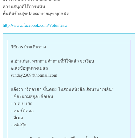
ความสนุกที่ไร้การพนัน
พื้นที่สร้างสุขปลอดอบายมุข ทุกชนิด
http://www.facebook.com/Volunteaw
วิธีการร่วมเดินทาง
๑.อ่านก่อน หากถามคำถามที่มีให้แล้ว จะเงียบ
๒.ส่งข้อมูลทางเมลล
sunday2309@hotmail.com
แจ้งว่า "จิตอาสา ขึ้นดอย ไปสอนหนังสือ สิงหาพาเพลิน"
- ชื่อ+นามสกุล+ชื่อเล่น
- ว-ด-ป เกิด
- เบอร์ติดต่อ
- อีเมล
- เฟสบุ๊ก