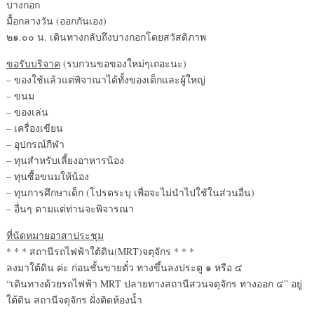
บางกอก
มื้อกลางวัน (ออกกันเอง)
๒๑.๐๐ น. เดินทางกลับถึงบางกอกโดยสวัสดิภาพ
ขอรับบริจาค
(รบกวนขอของใหม่ๆเถอะนะ)
– ของใช้แล้วแต่พิจาณาได้ทั้งของเด็กและผู้ใหญ่
– ขนม
– ของเล่น
– เครื่องเขียน
– อุปกรณ์กีฬา
– ทุนสำหรับเลี้ยงอาหารน้อง
– ทุนซื้อขนมให้น้อง
– ทุนการศึกษาเด็ก (โปรดระบุ เพื่อจะไม่นำไปใช้ในส่วนอื่น)
– อื่นๆ ตามแต่ท่านจะพิจารณา
ที่นัดหมายอาสาประชุม
* * * สถานีรถไฟฟ้าใต้ดิน(MRT)จตุจักร * * *
ลงมาใต้ดิน ค่ะ ก่อนชั้นขายตั๋ว ทางขึ้นลงประตู ๑ หรือ ๔
“เดินทางด้วยรถไฟฟ้า MRT ปลายทางสถานีสวนจตุจักร ทางออก ๔” อยู่
ใต้ดิน สถานีจตุจักร ฝั่งติดห้องน้ำ