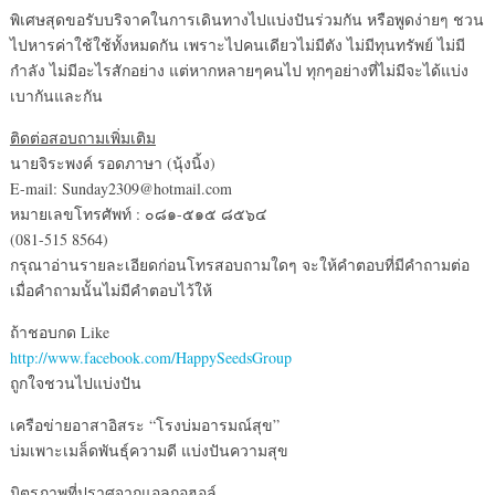
พิเศษสุดขอรับบริจาคในการเดินทางไปแบ่งปันร่วมกัน หรือพูดง่ายๆ ชวน
ไปหารค่าใช้ใช้ทั้งหมดกัน เพราะไปคนเดียวไม่มีตัง ไม่มีทุนทรัพย์ ไม่มี
กำลัง ไม่มีอะไรสักอย่าง แต่หากหลายๆคนไป ทุกๆอย่างที่ไม่มีจะได้แบ่ง
เบากันและกัน
ติดต่อสอบถามเพิ่มเติม
นายจิระพงค์ รอดภาษา (นุ้งนิ้ง)
E-mail: Sunday2309@hotmail.com
หมายเลขโทรศัพท์ : ๐๘๑-๕๑๕ ๘๕๖๔
(081-515 8564)
กรุณาอ่านรายละเอียดก่อนโทรสอบถามใดๆ จะให้คำตอบที่มีคำถามต่อ
เมื่อคำถามนั้นไม่มีคำตอบไว้ให้
ถ้าชอบกด Like
http://www.facebook.com/HappySeedsGroup
ถูกใจชวนไปแบ่งปัน
เครือข่ายอาสาอิสระ “โรงบ่มอารมณ์สุข”
บ่มเพาะเมล็ดพันธุ์ความดี แบ่งปันความสุข
มิตรภาพที่ปราศจากแอลกอฮอล์