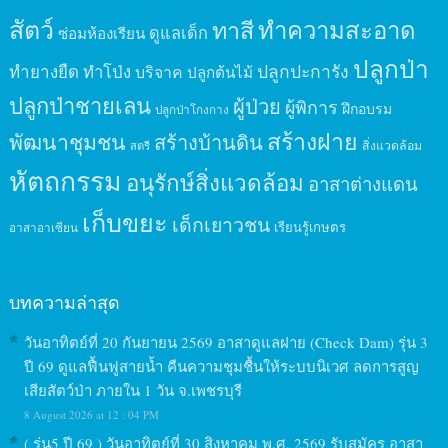
สัตว์
ทาสี
ทำความสะอาด
ดูแลเด็ก
ซ่อมห้องเรียน
ปลูกป่า
ปลูกปะการัง
ทำยางยืด
ทำโป่ง
บริจาค
ปลูกต้นไม้
ปลูกป่าชายเลน
ผู้ป่วย
ผู้พิการ
ฝึกอบรม
ปลูกป่าโกงกาง
สร้างฝาย
พัฒนาชุมชน
สร้างบ้านดิน
สิ่งแวดล้อม
สตรี
หัตถกรรม
อนุรักษ์สิ่งแวดล้อม
อาสาต่างแดน
เก็บขยะ
เด็กเยาวชน
เรียนรู้เกษตร
อาสาอาเซียน
บทความล่าสุด
วันอาทิตย์ที่ 20 กันยายน 2569 อาสาดูแลฝาย (Check Dam) รุ่น 3
ปี 69 ดูแลฟื้นฟูสายน้ำ คืนความชุมชื้นให้ระบบนิเวศ ลดการสูญ
เสียสัตว์ป่า ภายใน 1 วัน จ.เพชรบุรี
8 August 2026 at 12 : 04 PM
( รุ่น5 ปี 69 ) วันอาทิตย์ที่ 30 สิงหาคม พ.ศ. 2569 รับสมัคร อาสา