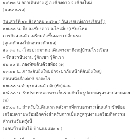
๑๙.๓๐ น ออกเดินทาง สู่ อ.เชียงดาว จ.เชียงใหม่
(นอนบนรถ)
วันเสาร์ที่ ๑๒ สิงหาคม ๒๕๖๐ ( วันเเรกเเห่งการเรียนรู้ )
๐๗.๐๐ น. ถึง อ.เชียงดาว จ.ใชเมี่ยง(เชียงใหม่
ภารกิจส่วนตัว เตรียมตัวขึ้นดอย เปลี่ยนรถ
(ดูแลตัวเองไปก่อนนะตัวเธอ)
๑๐.๓๐ น. (โดยประมาณ) เดินทางมาถึงหมู่บ้าน/โรงเรียน
– จัดสรรปันงาน รู้จักเขา รู้จักเรา
๑๒.๐๐ น. กองทัพเดินด้วยท้อง (๑)
๑๓.๐๐ น. ภาระอันยิ่งใหม่มักจะมากับหน้าที่อันยิ่งใหญ่
สอนหนังสือเด็กซิ รออะไร
๑๗.๐๐ น.ทำธุระส่วนตัว ผัก(พัก)ผ่อน
๑๘.๐๐ น. รับประทานอาหารเย็นร่วมกันในรูปแบบครูอาสาปลายดอย
(๒)
๑๙.๐๐ น. สำหรับในคืนแรก หลังจากที่ทานอาหารเย็นแล้ว ซักซ้อม
เตรียมความพร้อมอีกครั้งสำหรับการเป็นครูสรุปงานเตรียมกิจกรรม
สำหรับวันพรุ่งนี้
(นอนบ้านต้นไม้ บ้านแม่แมะ ๑ )