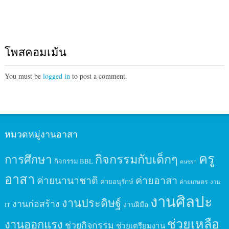
โพสคอมเม้น
You must be
logged in
to post a comment.
หมวดหมู่งานอาสา
ครู
กิจกรรมกับเด็กๆ
การศึกษา
กิจกรรม BBL
คนชรา
อาสา
ค่ายนานาชาติ
ค่ายอาสา
ค่ายอนุรักษ์
ค่ายเกษตร
งาน
งานศิลปะ
งานประดิษฐ์
งานก่อสร้าง
งานฝีมือ
IT
ช่วยเหลือ
งานออกแรง
ช่วยกิจกรรม
ช่วยเตรียมงาน