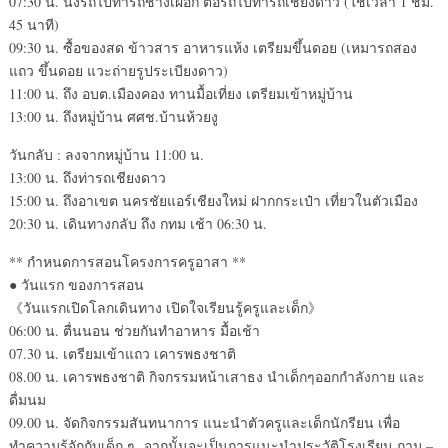
07:30 น. นั่งรถไปท่ารถช้างเผือก ต่อรถไปท่ารถเชียงดาว (ใช้เวลา 1 ชม.
45 นาที)
09:30 น. ซื้อของสด ข้าวสาร อาหารแห้ง เตรียมขึ้นดอย (เหมารถสอง
แถว ขึ้นดอย แวะถ่ายรูประเบียงดาว)
11:00 น. ถึง อบต.เมืองคอง ทานมื้อเที่ยง เตรียมเข้าหมู่บ้าน
13:00 น. ถึงหมู่บ้าน ศศช.บ้านห้วยงู
วันกลับ : ลงจากหมู่บ้าน 11:00 น.
13:00 น. ถึงท่ารถเชียงดาว
15:00 น. ถึงอาเขต นครชัยแอร์เชียงใหม่ ฝากกระเป๋า เที่ยวในตัวเมือง
20:30 น. เดินทางกลับ ถึง กทม เช้า 06:30 น.
** กำหนดการสอนโครงการครูอาสา **
● วันแรก ของการสอน
《วันแรกเปิดโลกเดินทาง เปิดใจเรียนรู้ครูและเด็ก》
06:00 น. ตื่นนอน ช่วยกันทำอาหาร มื้อเช้า
07.30 น. เตรียมเข้าแถว เคารพธงชาติ
08.00 น. เคารพธงชาติ กิจกรรมหน้าเสาธง นำเด็กๆออกกำลังกาย และ
ดื่มนม
09.00 น. จัดกิจกรรมสันทนาการ แนะนำตัวครูและเด็กนักรียน เพื่อ
ทำความรู้จักกับเด็ก ๆ จากนั้นจะเป็นการแนะนำประวัติโรงเรียน ถาม –