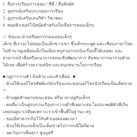
1. สื่อการเรียนการสอน / ซีดี / สื่อสัมผัส
2. อุปกรณ์เสริมประกอบการเรียน
3. อุปกรณ์เสริมเล่นกีฬา วิชาพละ
4. คอมพิวเตอร์โน๊ตบุ๊คสำหรับเป็นสื่อการสอนเด็กๆ
☆ ข้อแนะนำเตรียมการก่อนสอนเด็กๆ
เด็กๆ ที่เราจะไปสอนเป็นเด็กชาวเขา ซึ่งเด็กๆจะพูด และเขียนภาษาไทย
ไม่ชำนาญเหมือนเด็กในเมือง ครูสามารถเน้นเรื่องนี้ได้เลยคะ และ
สามารถนำสื่อหรือแนวการสอนเชิงพัฒนาการ สันทนาการมาร่วมด้วย
ได้เลย เพื่อสร้างความสนิท และสนุกสนานในการเรียน
■ กฎการวางตัว ข้อห้าม และคำเตือน ■
– ห้ามให้เบอร์โทรศัพท์แก่นักเรียนและขอเบอร์โทรนักเรียนเป็นเด็ดขาด
!!
– ห้ามพูดคำหยาบขณะสอน หรือเวลาอยู่กับเด็กๆ
– คนที่มาเป็นคู่รบกวนเรื่องการวางตัวที่เหมาะสม ไม่ประพฤติตัวที่เกิน
เลยจนดูน่าเกลียดเพราะเราเข้าพื้นที่ในฐานะ ครู
– ของมีค่าควรเก็บไว้กับตัวเองตลอดเวลา
– ห้ามให้เงินแก่เด็กเป็นเด็ดขาดไม่ว่ากรณีใดก็ตาม
– งดเว้นการดื่มสุรา สูบบุหรี่