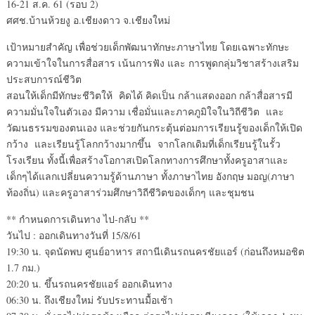
16-21 ส.ค. 61 (รอบ 2)
ศศช.บ้านห้วยงู อ.เชียงดาว จ.เชียงใหม่
เป้าหมายสำคัญ เพื่อช่วยเด็กพัฒนาทักษะภาษาไทย โดยเฉพาะทักษะ
ความเข้าใจในการสื่อสาร เน้นการฟัง และ การพูดกลุ่มวิชาสร้างเสริม
ประสบการณ์ชีวิต
สอนให้เด็กมีทักษะชีวิตให้ คิดได้ คิดเป็น กล้าแสดงออก กล้าสื่อสารมี
ความมั่นใจในตัวเอง มีความ เชื่อมั่นและภาคภูมิใจในวิถีชีวิต และ
วัฒนธรรมของตนเอง และช่วยกันกระตุ้นต่อมการเรียนรู้ของเด็กให้เปิด
กว้าง และเรียนรู้โลกกว้างมากขึ้น จากโลกเดิมที่เด็กเรียนรู้ในรั้ว
โรงเรียน ทั้งนี้เพื่อสร้างโอกาสเปิดโลกทางการศึกษาทั้งครูอาสาและ
เด็กๆได้แลกเปลี่ยนความรู้ด้านภาษา ทั้งภาษาไทย อังกฤษ มอญ(ภาษา
ท้องถิ่น) และครูอาสาร่วมศึกษาวิถีชีวิตของเด็กๆ และชุมชน
** กำหนดการเดินทาง ไป-กลับ **
วันไป : ออกเดินทางวันที่ 15/8/61
19:30 น. จุดนัดพบ ศูนย์อาหาร สถานีเดินรถนครชัยแอร์ (ก่อนถึงหมอชิต
1.7 กม.)
20:20 น. ขึ้นรถนครชัยแอร์ ออกเดินทาง
06:30 น. ถึงเชียงใหม่ รับประทานมื้อเช้า