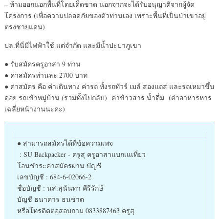
– ห้ามออกนอกพื้นที่โดยเด็ดขาด นอกจากจะได้รับอนุญาติจากผู้จัด
โครงการ (เพื่อความปลอดภัยของตัวท่านเอง เพราะพื้นที่เป็นป่าเขาอยู่
ตรงชายแดน)
ปล.ที่นี่มีไฟฟ้าใช้ แต่จำกัด และมีน้ำปะปาภูเขา
● รับสมัครครูอาสา 9 ท่าน
● ค่าสมัครท่านละ 2700 บาท
● ค่าสมัคร คือ ค่าเดินทาง ค่ารถ ทั้งรถทัวร์ เมล์ สองแถส และรถเหมาขึ้น
ดอย รถเข้าหมู่บ้าน (รวมทั้งไปกลับ) ค่าข้าวสาร น้ำดื่ม (ค่าอาหารหาร
เฉลี่ยหน้างานนะคะ)
● สามารถสมัครได้ที่ข้อความเพจ
: SU Backpacker - ครูสุ ครูอาสาแบกเแเที่ยว
โอนชำระค่าสมัครผ่าน บัญชี
เลขบัญชี : 684-6-02066-2
ชื่อบัญชี : นส.สุนันทา คีรีรักษ์
บัญชี ธนาคาร ธนชาต
หรือโทรติดต่อสอบถาม 0833887463 ครูสุ