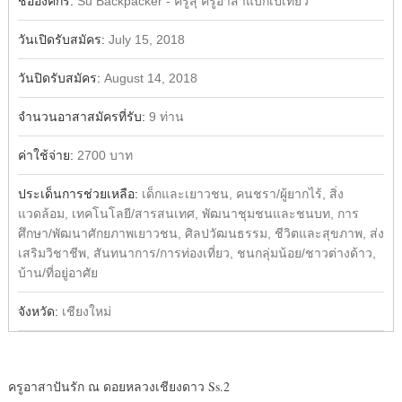
ชื่อองค์กร:
Su Backpacker - ครูสุ ครูอาสาแบกเป้เที่ยว
วันเปิดรับสมัคร:
July 15, 2018
วันปิดรับสมัคร:
August 14, 2018
จำนวนอาสาสมัครที่รับ:
9 ท่าน
ค่าใช้จ่าย:
2700 บาท
ประเด็นการช่วยเหลือ:
เด็กและเยาวชน, คนชรา/ผู้ยากไร้, สิ่ง
แวดล้อม, เทคโนโลยี/สารสนเทศ, พัฒนาชุมชนและชนบท, การ
ศึกษา/พัฒนาศักยภาพเยาวชน, ศิลปวัฒนธรรม, ชีวิตและสุขภาพ, ส่ง
เสริมวิชาชีพ, สันทนาการ/การท่องเที่ยว, ชนกลุ่มน้อย/ชาวต่างด้าว,
บ้าน/ที่อยู่อาศัย
จังหวัด:
เชียงใหม่
ครูอาสาปันรัก ณ ดอยหลวงเชียงดาว Ss.2