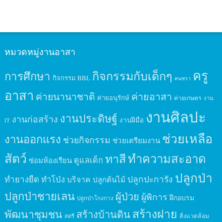
หมวดหมู่งานอาสา
ครู
กิจกรรมกับเด็กๆ
การศึกษา
กิจกรรม BBL
คนชรา
อาสา
ค่ายนานาชาติ
ค่ายอาสา
ค่ายอนุรักษ์
ค่ายเกษตร
งาน
งานศิลปะ
งานประดิษฐ์
งานก่อสร้าง
งานฝีมือ
IT
ช่วยเหลือ
งานออกแรง
ช่วยกิจกรรม
ช่วยเตรียมงาน
สัตว์
ทาสี
ทำความสะอาด
ดูแลเด็ก
ซ่อมห้องเรียน
ปลูกป่า
ปลูกปะการัง
ทำยางยืด
ทำโป่ง
บริจาค
ปลูกต้นไม้
ปลูกป่าชายเลน
ผู้ป่วย
ผู้พิการ
ฝึกอบรม
ปลูกป่าโกงกาง
สร้างฝาย
พัฒนาชุมชน
สร้างบ้านดิน
สิ่งแวดล้อม
สตรี