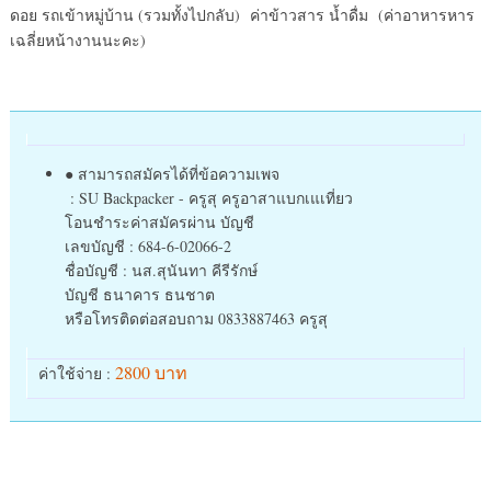
ดอย รถเข้าหมู่บ้าน (รวมทั้งไปกลับ) ค่าข้าวสาร น้ำดื่ม (ค่าอาหารหาร
เฉลี่ยหน้างานนะคะ)
● สามารถสมัครได้ที่ข้อความเพจ
: SU Backpacker - ครูสุ ครูอาสาแบกเแเที่ยว
โอนชำระค่าสมัครผ่าน บัญชี
เลขบัญชี : 684-6-02066-2
ชื่อบัญชี : นส.สุนันทา คีรีรักษ์
บัญชี ธนาคาร ธนชาต
หรือโทรติดต่อสอบถาม 0833887463 ครูสุ
2800 บาท
ค่าใช้จ่าย :