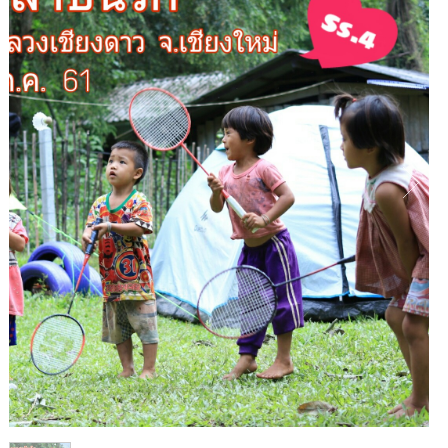
1
/
1