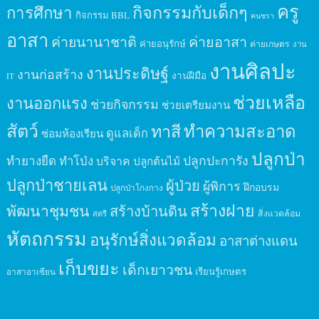
ครู
กิจกรรมกับเด็กๆ
การศึกษา
กิจกรรม BBL
คนชรา
อาสา
ค่ายนานาชาติ
ค่ายอาสา
ค่ายอนุรักษ์
ค่ายเกษตร
งาน
งานศิลปะ
งานประดิษฐ์
งานก่อสร้าง
งานฝีมือ
IT
ช่วยเหลือ
งานออกแรง
ช่วยกิจกรรม
ช่วยเตรียมงาน
สัตว์
ทาสี
ทำความสะอาด
ดูแลเด็ก
ซ่อมห้องเรียน
ปลูกป่า
ปลูกปะการัง
ทำยางยืด
ทำโป่ง
บริจาค
ปลูกต้นไม้
ปลูกป่าชายเลน
ผู้ป่วย
ผู้พิการ
ฝึกอบรม
ปลูกป่าโกงกาง
สร้างฝาย
พัฒนาชุมชน
สร้างบ้านดิน
สิ่งแวดล้อม
สตรี
หัตถกรรม
อนุรักษ์สิ่งแวดล้อม
อาสาต่างแดน
เก็บขยะ
เด็กเยาวชน
เรียนรู้เกษตร
อาสาอาเซียน