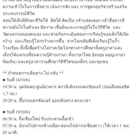
ความเข้าใจในการสื่อสาร เน้นการฟัง และ การพูดกลุ่มวิชาสร้างเสริม
ประสบการณ์ชีวิต
สอนให้เด็กมีทักษะชีวิตให้ คิดได้ คิดเป็น กล้าแสดงออก กล้าสื่อสารมี
ความมั่นใจในตัวเอง มีความ เชื่อมั่นและภาคภูมิใจในวิถีชีวิต และ
วัฒนธรรมของตนเอง และช่วยกันกระตุ้นต่อมการเรียนรู้ของเด็กให้เปิด
กว้าง และเรียนรู้โลกกว้างมากขึ้น จากโลกเดิมที่เด็กเรียนรู้ในรั้ว
โรงเรียน ทั้งนี้เพื่อสร้างโอกาสเปิดโลกทางการศึกษาทั้งครูอาสาและ
เด็กๆได้แลกเปลี่ยนความรู้ด้านภาษา ทั้งภาษาไทย อังกฤษ มอญ(ภาษา
ท้องถิ่น) และครูอาสาร่วมศึกษาวิถีชีวิตของเด็กๆ และชุมชน
** กำหนดการเดินทาง ไป-กลับ **
■ วันที่ 18/10/61
19:30 น. จุดนัดพบ ศูนย์อาหาร สถานีเดินรถนครชัยแอร์ (ก่อนถึงหมอชิต
1.7 กม.)
20:20 น. ขึ้นรถนครชัยแอร์ ออกเดินทาง ตรงเวลา
■ วันที่ 19/10/61
06:30 น. ถึงเชียงใหม่ รับประทานมื้อเช้า
07:30 น. นั่งรถไปท่ารถช้างเผือก ต่อรถไปท่ารถเชียงดาว (ใช้เวลา 1 ชม.
45 นาที)