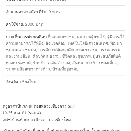
จำนวนอาสาสมัครที่รับ:
9 ท่าน
ค่าใช้จ่าย:
2800 บาท
ประเด็นการช่วยเหลือ:
เด็กและเยาวชน, คนชรา/ผู้ยากไร้, ผู้พิการ/ไร้
ความสามารถ/ไร้ที่พึ่ง, สิ่งแวดล้อม, เทคโนโลยี/สารสนเทศ, พัฒนา
ชุมชนและชนบท, การศึกษา/พัฒนาศักยภาพเยาวชน, วรรณกรรม
และงานเขียน, ศิลปวัฒนธรรม, ชีวิตและสุขภาพ, ผู้ประสบภัยพิบัติ
ทางธรรมชาติ, รับบริจาคเงิน สิ่งของ, สันทนาการ/การท่องเที่ยว,
ชนกลุ่มน้อย/ชาวต่างด้าว, บ้าน/ที่อยู่อาศัย
จังหวัด:
เชียงใหม่
ครูอาสาปันรัก ณ ดอยหลวงเชียงดาว Ss.4
19-25 ต.ค. 61 (รอบ 4)
ศศช.บ้านห้วยงู อ.เชียงดาว จ.เชียงใหม่
เป้าหมายสำคัญ เพื่อช่วยเด็กพัฒนาทักษะภาษาไทย โดยเฉพาะทักษะ