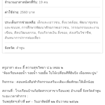
จำนวนอาสาสมัครที่รับ:
19 คน
ค่าใช้จ่าย:
2560 บาท
ประเด็นการช่วยเหลือ:
เด็กและเยาวชน, สิ่งแวดล้อม, พัฒนาชุมชน
และชนบท, การศึกษา/พัฒนาศักยภาพเยาวชน, วรรณกรรมและงาน
เขียน, ศิลปวัฒนธรรม, รับบริจาคเงิน สิ่งของ, ส่งเสริมวิชาชีพ,
สันทนาการ/การท่องเที่ยว
จังหวัด:
ลำพูน
ครูอาสา ๕๐๐ ลี้ ความสุขวิทยา ป.๖ เทอม ๒
“ห้องเรียนลอยน้ำ รอยน้ำ รอยยิ้ม ใบไม้เปลี่ยนสีที่ฮิมปิง เมืองหละปูน”
กิจกรรม : สอนหนังสือ/ทำกิจกรรมเสริม+เติม+เพิ่มทักษะให้เด็กน้อย
สถานที่ : โรงเรียนบ้านก้อจัดสรร(สาขาเรือนแพ) อำเภอลี้ จังหวัดลำพูน
ระยะเวลาทำการ :
วันพฤหัสฯ(ค่ำ)ที่ ๑๙ – วันอาทิตย์ที่ ๒๒ ธันวาคม ๒๕๖๒