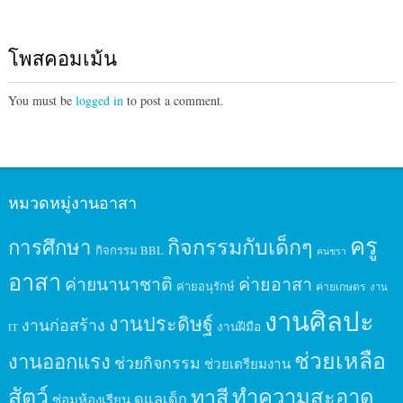
โพสคอมเม้น
You must be
logged in
to post a comment.
หมวดหมู่งานอาสา
ครู
กิจกรรมกับเด็กๆ
การศึกษา
กิจกรรม BBL
คนชรา
อาสา
ค่ายนานาชาติ
ค่ายอาสา
ค่ายอนุรักษ์
ค่ายเกษตร
งาน
งานศิลปะ
งานประดิษฐ์
งานก่อสร้าง
งานฝีมือ
IT
ช่วยเหลือ
งานออกแรง
ช่วยกิจกรรม
ช่วยเตรียมงาน
สัตว์
ทาสี
ทำความสะอาด
ดูแลเด็ก
ซ่อมห้องเรียน