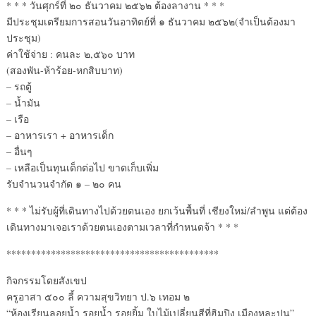
* * * วันศุกร์ที่ ๒๐ ธันวาคม ๒๕๖๒ ต้องลางาน * * *
มีประชุมเตรียมการสอนวันอาทิตย์ที่ ๑ ธันวาคม ๒๕๖๒(จำเป็นต้องมา
ประชุม)
ค่าใช้จ่าย : คนละ ๒,๕๖๐ บาท
(สองพัน-ห้าร้อย-หกสิบบาท)
– รถตู้
– น้ำมัน
– เรือ
– อาหารเรา + อาหารเด็ก
– อื่นๆ
– เหลือเป็นทุนเด็กต่อไป ขาดเก็บเพิ่ม
รับจำนวนจำกัด ๑ – ๒๐ คน
* * * ไม่รับผู้ที่เดินทางไปด้วยตนเอง ยกเว้นพื้นที่ เชียงใหม่/ลำพูน แต่ต้อง
เดินทางมาเจอเราด้วยตนเองตามเวลาที่กำหนดจ้า * * *
*******************************************
กิจกรรมโดยสังเขป
ครูอาสา ๕๐๐ ลี้ ความสุขวิทยา ป.๖ เทอม ๒
“ห้องเรียนลอยน้ำ รอยน้ำ รอยยิ้ม ใบไม้เปลี่ยนสีที่ฮิมปิง เมืองหละปูน”