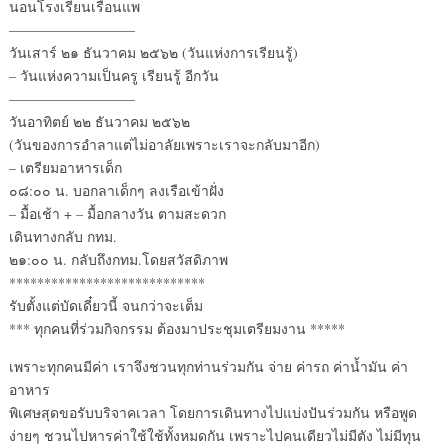
นอนโรงเรียนเรือนแพ
—————————
วันเสาร์ ๒๑ ธันวาคม ๒๕๖๒ (วันแห่งการเรียนรู้)
– วันแห่งความเป็นครู เรียนรู้ อีกวัน
—————————
วันอาทิตย์ ๒๒ ธันวาคม ๒๕๖๒
(วันของการอำลาแต่ไม่อาลัยเพราะเราจะกลับมาอีก)
– เตรียมอาหารเด็ก
๐๘:๐๐ น. บอกลาเด็กๆ ลงเรือเข้าฝั่ง
– มื้อเช้า + – มื้อกลางวัน ตามสะดวก
เดินทางกลับ กทม.
๒๑:๐๐ น. กลับถึงกทม.โดยสวัสดิภาพ
****************************
รับตั้งแต่บัดเดี๋ยวนี้ จนกว่าจะเต็ม
*** ทุกคนที่ร่วมกิจกรรม ต้องมาประชุมเตรียมงาน *****
เพราะทุกคนมีค่า เราจึงชวนทุกท่านร่วมกัน จ่าย ค่ารถ ค่าน้ำมัน ค่า
อาหาร
พิเศษสุดขอรับบริจาคเวลา โดยการเดินทางไปแบ่งปันร่วมกัน หรือพูด
ง่ายๆ ชวนไปหารค่าใช้ใช้ทั้งหมดกัน เพราะไปคนเดียวไม่มีตัง ไม่มีทุน