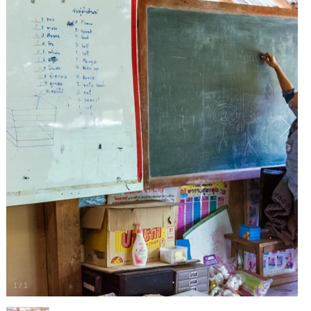
1
/
1