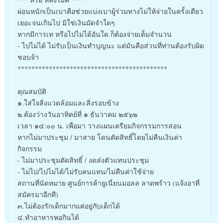
ผ่อนหนักเป็นเบาคือช่วยแบ่งเบาผู้ร่วมทางไม่ให้จ่ายในครั้งเดียว
เยอะจนเกินไป มิใช่เงินมัดจำใดๆ
หากมีการเท หรือไปไม่ได้อันใด ก็ต้องจ่ายเต็มจำนวน
- ไปไม่ได้ ไม่รับเป็นเงินทำบุญนะ แต่มันคือส่วนที่ท่านต้องรับผิด
ชอบจ้า
*******************************************
คุณสมบัติ
๑.ใส่ใจสิ่งแวดล้อมและสิ่งรอบข้าง
๒.ต้องว่างวันอาทิตย์ที่ ๑ ธันวาคม ๒๕๖๒
เวลา ๑๔:๐๐ น. เพื่อมา วางแผนเตรียมกิจกรรมการสอน
หากไม่มาประชุม / มาสาย โดนตัดสิทธิ์โดยไม่คืนเงินค่า
กิจกรรม
- ไม่มาประชุมตัดสิทธิ์ / งดส่งตัวแทนประชุม
- ไม่ไป/ไปไม่ได้/ไม่รับคนแทน/ไม่คืนค่าใช้จ่าย
สถานที่นัดหมาย ศูนย์การค้ายูเนี่ยนมอลล ลาดพร้าว (แจ้งอาที่
สมัครมาอีกที)
๓.ไม่ต้องรักเด็กมากแต่อยู่กับเด็กได้
๔.ทำอาหารพอกินได้