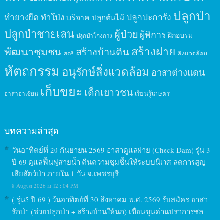
ปลูกป่า
ปลูกปะการัง
ทำยางยืด
ทำโป่ง
บริจาค
ปลูกต้นไม้
ปลูกป่าชายเลน
ผู้ป่วย
ผู้พิการ
ฝึกอบรม
ปลูกป่าโกงกาง
สร้างฝาย
พัฒนาชุมชน
สร้างบ้านดิน
สิ่งแวดล้อม
สตรี
หัตถกรรม
อนุรักษ์สิ่งแวดล้อม
อาสาต่างแดน
เก็บขยะ
เด็กเยาวชน
เรียนรู้เกษตร
อาสาอาเซียน
บทความล่าสุด
วันอาทิตย์ที่ 20 กันยายน 2569 อาสาดูแลฝาย (Check Dam) รุ่น 3
ปี 69 ดูแลฟื้นฟูสายน้ำ คืนความชุมชื้นให้ระบบนิเวศ ลดการสูญ
เสียสัตว์ป่า ภายใน 1 วัน จ.เพชรบุรี
8 August 2026 at 12 : 04 PM
( รุ่น5 ปี 69 ) วันอาทิตย์ที่ 30 สิงหาคม พ.ศ. 2569 รับสมัคร อาสา
รักป่า (ช่วยปลูกป่า + สร้างบ้านให้นก) เขื่อนขุนด่านปราการชล