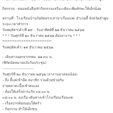
กิจกรรม : สอนหนังสือ/ทำกิจกรรมเสริม+เติม+เพิ่มทักษะให้เด็กน้อย
สถานที่ : โรงเรียนบ้านก้อจัดสรร(สาขาเรือนแพ) อำเภอลี้ จังหวัดลำพูน
ระยะเวลาทำการ :
วันพฤหัสฯ(ค่ำ)ที่ ๑๙ – วันอาทิตย์ที่ ๒๒ ธันวาคม ๒๕๖๒
* * * วันศุกร์ที่ ๒๐ ธันวาคม ๒๕๖๒ ต้องลางาน * * *
****************************
วันพฤหัส(ค่ำ) ๑๙ ธันวาคม ๒๕๖๒
– เดินทางออกจากกทม. ๒๑:๓๐ น.
(พิกัดนัดหมายแจ้งวันประชุม)
—————————
วันศุกร์ที่ ๒๐ ธันวาคม ๒๕๖๒ (ลางานมาสอนน้อง)
– ถึง ลี้แต่เช้ามืด สมาชิก ร่วมด้วยช่วยกัน
จ่ายตลาด+มื้อเช้าตนเอง
– ต้องให้เสร็จถาระกิจ ๐๖:๐๐ น.
๐๘:๐๐ น. ลงเรือ เดินทางเข้าโรงเรียนเรือนแพ
– เรื่องปากท้องมอบให้ครัว
– กิจกรรม ทำให้เด็กซน