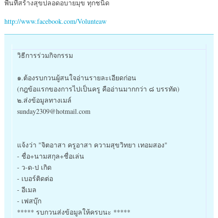
พื้นที่สร้างสุขปลอดอบายมุข ทุกชนิด
http://www.facebook.com/Volunteaw
วิธีการร่วมกิจกรรม
๑.ต้องรบกวนผู้สนใจอ่านรายละเอียดก่อน
(กฎข้อแรกของการไปเป็นครู คืออ่านมากกว่า ๘ บรรทัด)
๒.ส่งข้อมูลทางเมล์
sunday2309@hotmail.com
แจ้งว่า "จิตอาสา ครูอาสา ความสุขวิทยา เทอมสอง"
- ชื่อ+นามสกุล+ชื่อเล่น
- ว-ด-ป เกิด
- เบอร์ติดต่อ
- อีเมล
- เฟสบุ๊ก
***** รบกวนส่งข้อมูลให้ครบนะ *****