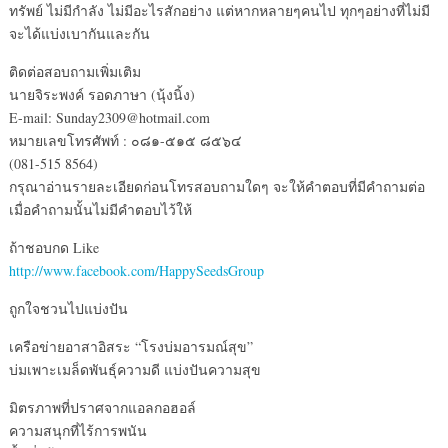
ทรัพย์ ไม่มีกำลัง ไม่มีอะไรสักอย่าง แต่หากหลายๆคนไป ทุกๆอย่างที่ไม่มี
จะได้แบ่งเบากันและกัน
ติดต่อสอบถามเพิ่มเติม
นายจิระพงค์ รอดภาษา (นุ้งนิ้ง)
E-mail: Sunday2309@hotmail.com
หมายเลขโทรศัพท์ : ๐๘๑-๕๑๕ ๘๕๖๔
(081-515 8564)
กรุณาอ่านรายละเอียดก่อนโทรสอบถามใดๆ จะให้คำตอบที่มีคำถามต่อ
เมื่อคำถามนั้นไม่มีคำตอบไว้ให้
ถ้าชอบกด Like
http://www.facebook.com/HappySeedsGroup
ถูกใจชวนไปแบ่งปัน
เครือข่ายอาสาอิสระ “โรงบ่มอารมณ์สุข”
บ่มเพาะเมล็ดพันธุ์ความดี แบ่งปันความสุข
มิตรภาพที่ปราศจากแอลกอฮอล์
ความสนุกที่ไร้การพนัน