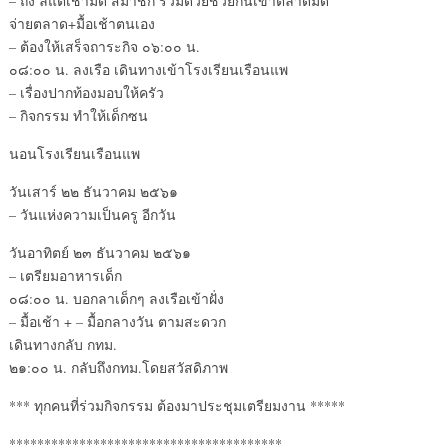
– ถึง ลี้แต่เช้ามืด สมาชิก ร่วมด้วยช่วยกันเข้าตลาดมืด
จ่ายตลาด+มื้อเช้าตนเอง
– ต้องให้เสร็จถาระกิจ ๐๖:๐๐ น.
๐๘:๐๐ น. ลงเรือ เดินทางเข้าโรงเรียนเรือนแพ
– เรื่องปากท้องมอบให้ครัว
– กิจกรรม ทำให้เด็กซน
นอนโรงเรียนเรือนแพ
วันเสาร์ ๒๒ ธันวาคม ๒๕๖๑
– วันแห่งความเป็นครู อีกวัน
วันอาทิตย์ ๒๓ ธันวาคม ๒๕๖๑
– เตรียมอาหารเด็ก
๐๘:๐๐ น. บอกลาเด็กๆ ลงเรือเข้าฝั่ง
– มื้อเช้า + – มื้อกลางวัน ตามสะดวก
เดินทางกลับ กทม.
๒๑:๐๐ น. กลับถึงกทม.โดยสวัสดิภาพ
*** ทุกคนที่ร่วมกิจกรรม ต้องมาประชุมเตรียมงาน *****
***************************************