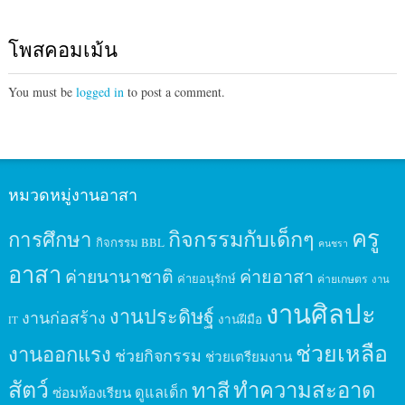
โพสคอมเม้น
You must be
logged in
to post a comment.
หมวดหมู่งานอาสา
ครู
กิจกรรมกับเด็กๆ
การศึกษา
กิจกรรม BBL
คนชรา
อาสา
ค่ายนานาชาติ
ค่ายอาสา
ค่ายอนุรักษ์
ค่ายเกษตร
งาน
งานศิลปะ
งานประดิษฐ์
งานก่อสร้าง
งานฝีมือ
IT
ช่วยเหลือ
งานออกแรง
ช่วยกิจกรรม
ช่วยเตรียมงาน
สัตว์
ทาสี
ทำความสะอาด
ดูแลเด็ก
ซ่อมห้องเรียน