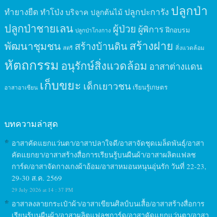
ปลูกป่า
ปลูกปะการัง
ทำยางยืด
ทำโป่ง
บริจาค
ปลูกต้นไม้
ปลูกป่าชายเลน
ผู้ป่วย
ผู้พิการ
ฝึกอบรม
ปลูกป่าโกงกาง
สร้างฝาย
พัฒนาชุมชน
สร้างบ้านดิน
สิ่งแวดล้อม
สตรี
หัตถกรรม
อนุรักษ์สิ่งแวดล้อม
อาสาต่างแดน
เก็บขยะ
เด็กเยาวชน
เรียนรู้เกษตร
อาสาอาเซียน
บทความล่าสุด
อาสาคัดแยกแว่นตา/อาสาปลาใจดี/อาสาจัดชุดเมล็ดพันธุ์/อาสา
คัดแยกยา/อาสาสร้างสื่อการเรียนรู้บนผืนผ้า/อาสาผลิตแฟลช
การ์ด/อาสาจัดกางเกงผ้าอ้อม/อาสาหมอนหนุนอุ่นรัก วันที่ 22-23,
29-30 ส.ค. 2569
29 July 2026 at 14 : 37 PM
อาสาลงลายกระเป๋าผ้า/อาสาเขียนศิลป์บนเสื้อ/อาสาสร้างสื่อการ
เรียนรู้บนผืนผ้า/อาสาผลิตแฟลชการ์ด/อาสาคัดแยกแว่นตา/อาสา