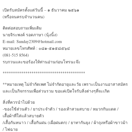
เปิดรับสมัครตั้งแต่วันนี้ – ๑ ธันวาคม ๒๕๖๑
(หรือจนครบจำนวนคน)
ติดต่อสอบถามเพิ่มเติม
นายจิระพงค์ รอดภาษา (นุ้งนิ้ง)
E-mail: Sunday2309@hotmail.com
หมายเลขโทรศัพท์ : ๐๘๑-๕๑๕๘๕๖๔
(081-515 8564)
รบกวนและขอร้องให้ท่านอ่านก่อนโทรนะจ๊ะ
****************************************
**หมายเหตุ ไม่จำกัดเพศ ไม่จำกัดอายุและวัย เพราะเป็นงานอาสาสมัคร
และเป็นกิจกรรมเพื่อส่วนรวม ขอแค่เปิดใจรับสิ่งต่างๆที่จะเกิด
สิ่งที่ควรนำไปด้วย
-ของใช้ส่วนตัว / ยาประจำตัว / รองเท้าสวมสบาย / หมวกกันแดด /
เสื้อผ้าที่ใส่แล้วสบายตัว
/เสื้อกันหนาว / เสื้อกันฝน (เผื่อฝนตก) / ยาทากันยุง / ผ้าถุงหรือผ้าขาวม้า
/ ไฟฉาย