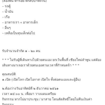
(สองพัน-ห้าร้อย-หกสิบบาทถ้วน)
– รถตู้
– น้ำมัน
– เรือ
– อาหารเรา + อาหารเด็ก
– อื่นๆ
– เหลือเป็นทุนเด็กต่อไป
รับจำนวนจำกัด ๑ – ๒๐ คน
* * * ไม่รับผู้ที่เดินทางไปด้วยตนเอง ยกเว้นพื้นที่ เชียงใหม่ลำพูน แต่ต้อง
เดินทางมาเจอเราด้วยตนเองตามเวลาที่กำหนดจ้า * * *
คุณสมบัติ
๑.เปิด (เปิดโลก เปิดโอกาส เปิดใจ ทั้งต่อตนเองและผู้อื่น)
๒.ต้องว่างวันอาทิตย์ที่ ๒ ธันวาคม ๒๕๖๑
เวลา ๑๔:๐๐ น. เพื่อมา วางแผนเตรียม
กิจกรรม หากไม่มาประชุม / มาสาย โดนตัดสิทธิ์โดยไม่คืนเงินค่า
กิจกรรม