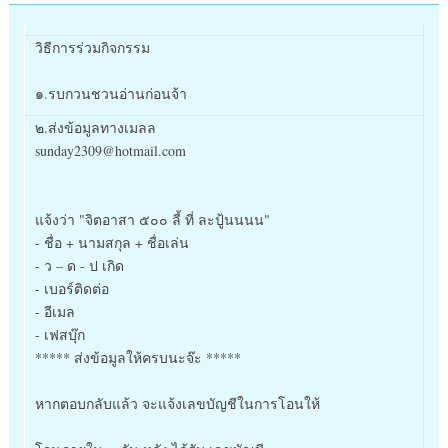
วิธีการร่วมกิจกรรม
๑.รบกวนชวนอ่านก่อนจ้า
๒.ส่งข้อมูลทางเมลล
sunday2309@hotmail.com
แจ้งว่า "จิตอาสา ๕๐๐ ลี้ ที่ ละปู้นนนน"
- ชื่อ + นามสกุล + ชื่อเล่น
- ว – ด - ป เกิด
- เบอร์ติดต่อ
- อีเมล
- เฟสบุ๊ก
***** ส่งข้อมูลให้ครบนะจ๊ะ *****
หากตอบกลับแล้ว จะแจ้งเลขบัญชีในการโอนให้