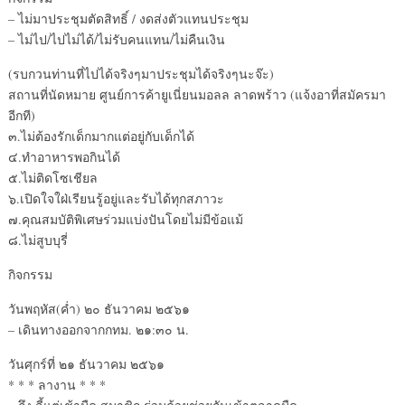
– ไม่มาประชุมตัดสิทธิ์ / งดส่งตัวแทนประชุม
– ไม่ไป/ไปไม่ได้/ไม่รับคนแทน/ไม่คืนเงิน
(รบกวนท่านที่ไปได้จริงๆมาประชุมได้จริงๆนะจ๊ะ)
สถานที่นัดหมาย ศูนย์การค้ายูเนี่ยนมอลล ลาดพร้าว (แจ้งอาที่สมัครมา
อีกที)
๓.ไม่ต้องรักเด็กมากแต่อยู่กับเด็กได้
๔.ทำอาหารพอกินได้
๕.ไม่ติดโซเชียล
๖.เปิดใจใฝ่เรียนรู้อยู่และรับได้ทุกสภาวะ
๗.คุณสมบัติพิเศษร่วมแบ่งปันโดยไม่มีข้อแม้
๘.ไม่สูบบุรี่
กิจกรรม
วันพฤหัส(ค่ำ) ๒๐ ธันวาคม ๒๕๖๑
– เดินทางออกจากกทม. ๒๑:๓๐ น.
วันศุกร์ที่ ๒๑ ธันวาคม ๒๕๖๑
* * * ลางาน * * *