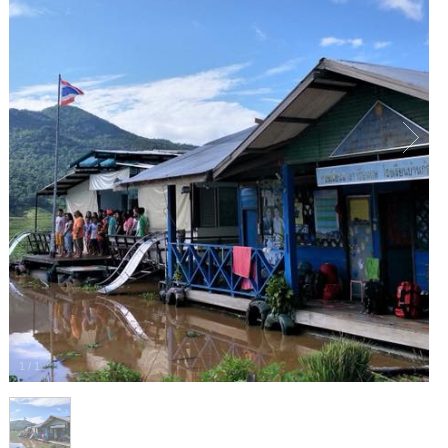
1
/
1