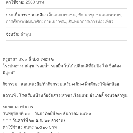
ค่าใช้จ่าย:
2560 บาท
ประเด็นการช่วยเหลือ:
เด็กและเยาวชน, พัฒนาชุมชนและชนบท,
การศึกษา/พัฒนาศักยภาพเยาวชน, สันทนาการ/การท่องเที่ยว
จังหวัด:
ลำพูน
ครูอาสา ๕๐๐ ลี้ ป.๕ เทอม ๒
โรงบ่มอารมณ์สุข “รอยน้ำ รอยยิ้ม ใบไม้เปลี่ยนสีที่ฮิมปิง ไม่เชื่อต้อง
พิสูจน์”
กิจกรรม : สอนหนังสือ/ทำกิจกรรมเสริม+เติม+เพิ่มทักษะให้เด็กน้อย
สถานที่ : โรงเรียนบ้านก้อจัดสรร(สาขาเรือนแพ) อำเภอลี้ จังหวัดลำพูน
ระยะเวลาทำการ :
วันพฤหัสฯที่ ๒๐ – วันอาทิตย์ที่ ๒๓ ธันวาคม ๒๕๖๑
* * * วันศุกร์ที่ ๒๑ ธ.ค. ๖๑ ลางาน)
ค่าใช้จ่าย : คนละ ๒,๕๖๐ บาท