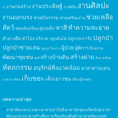
งานศิลปะ
งานประดิษฐ์
งานก่อสร้าง
งานฝีมือ
IT
ช่วยเหลือ
งานออกแรง
ช่วยกิจกรรม
ช่วยเตรียมงาน
สัตว์
ทาสี
ทำความสะอาด
ดูแลเด็ก
ซ่อมห้องเรียน
ปลูกป่า
ปลูกปะการัง
ทำยางยืด
ทำโป่ง
บริจาค
ปลูกต้นไม้
ปลูกป่าชายเลน
ผู้ป่วย
ผู้พิการ
ฝึกอบรม
ปลูกป่าโกงกาง
สร้างฝาย
พัฒนาชุมชน
สร้างบ้านดิน
สิ่งแวดล้อม
สตรี
หัตถกรรม
อนุรักษ์สิ่งแวดล้อม
อาสาต่างแดน
เก็บขยะ
เด็กเยาวชน
เรียนรู้เกษตร
อาสาอาเซียน
บทความล่าสุด
อาสาคัดแยกแว่นตา/อาสาปลาใจดี/อาสาจัดชุดเมล็ดพันธุ์/อาสา
คัดแยกยา/อาสาสร้างสื่อการเรียนรู้บนผืนผ้า/อาสาผลิตแฟลช