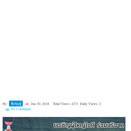
By
พิเชษฐ์
on
Jun 30, 2018
Total Views: 4271
Daily Views: 2
No Comments