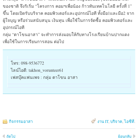
ของชาติ จึงริเริ่ม “โครงการ คอมฯเพื่อน้อง ก้าวทันเทคโนโลยี ครั้งที่ 1”
ขึ้น โดยเปิดรับบริจาค คอมพิวเตอร์และอุปกรณ์ไอที ทั้งมือ1และมือ2 จาก
ผู้ใจบุญ หรือร่วมสนับสนุน เงินทุน เพื่อใช้ในการจัดซื้อ คอมพิวเตอร์และ
อุปกรณ์ไอที
กลุ่ม “ตาโขนอาสา” จะทำการส่งมอบให้กับทางโรงเรียนบ้านปากแดง
เพื่อใช้ในการเรียนการสอน ต่อไป
โทร: 098-9536772
ไลน์ไอดี: takhon_vorunteer61
เฟสบุ๊คแฟนเพจ : กลุ่ม ตาโขน อาสา
กิจกรรมอาสา
งาน IT
,
บริจาค
,
ไอซีที
.
ถัดไป
ย้อนกลับ