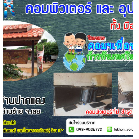
1
/
1