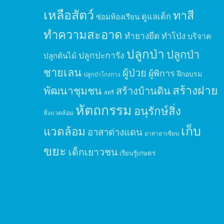
เหลือสัตว์
ทาสี
ดูแลเด็ก
ซ่อมห้องเรียน
ทำความสะอาด
ทำยางยืด
ทำโป่ง
บริจาค
ปลูกป่า
ปลูกป่า
ปลูกปะการัง
ปลูกต้นไม้
ชายเลน
ผู้ป่วย
ผู้พิการ
ฝึกอบรม
ปลูกป่าโกงกาง
สร้างฝาย
พัฒนาชุมชน
สร้างบ้านดิน
สตรี
หัตถกรรม
อนุรักษ์สิ่ง
สิ่งแวดล้อม
เก็บ
แวดล้อม
อาสาต่างแดน
อาสาอาเซียน
ขยะ
เด็กเยาวชน
เรียนรู้เกษตร