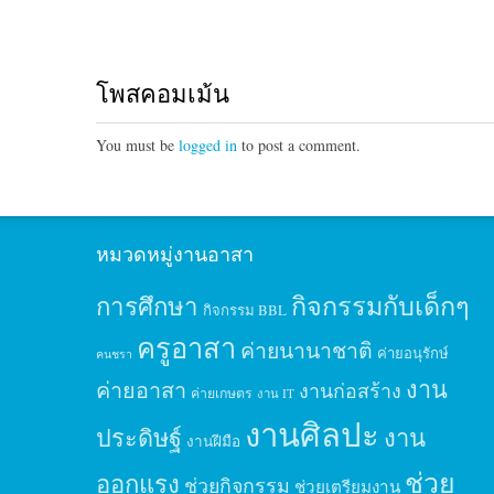
โพสคอมเม้น
You must be
logged in
to post a comment.
หมวดหมู่งานอาสา
กิจกรรมกับเด็กๆ
การศึกษา
กิจกรรม BBL
ครูอาสา
ค่ายนานาชาติ
ค่ายอนุรักษ์
คนชรา
งาน
ค่ายอาสา
งานก่อสร้าง
ค่ายเกษตร
งาน IT
งานศิลปะ
ประดิษฐ์
งาน
งานฝีมือ
ช่วย
ออกแรง
ช่วยกิจกรรม
ช่วยเตรียมงาน