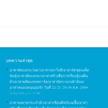
บทความล่าสุด
อาสาคัดแยกแว่นตา/อาสาปลาใจดี/อาสาจัดชุดเมล็ด
พันธุ์/อาสาคัดแยกยา/อาสาสร้างสื่อการเรียนรู้บนผืน
ผ้า/อาสาผลิตแฟลชการ์ด/อาสาจัดกางเกงผ้าอ้อม/
อาสาหมอนหนุนอุ่นรัก วันที่ 22-23, 29-30 ส.ค. 2569
29 July 2026 at 14 : 37 PM
อาสาลงลายกระเป๋าผ้า/อาสาเขียนศิลป์บนเสื้อ/อาสา