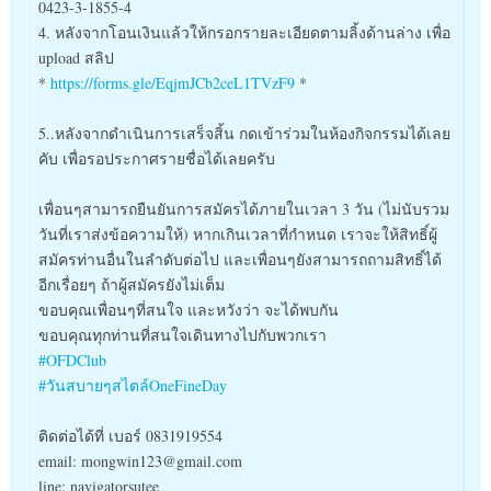
0423-3-1855-4
4. หลังจากโอนเงินแล้วให้กรอกรายละเอียดตามลิ้งด้านล่าง เพื่อ
upload สลิป
*
https://forms.gle/EqjmJCb2ceL1TVzF9
*
5..หลังจากดำเนินการเสร็จสิ้น กดเข้าร่วมในห้องกิจกรรมได้เลย
คับ เพื่อรอประกาศรายชื่อได้เลยครับ
เพื่อนๆสามารถยืนยันการสมัครได้ภายในเวลา 3 วัน (ไม่นับรวม
วันที่เราส่งข้อความให้) หากเกินเวลาที่กำหนด เราจะให้สิทธิ์ผู้
สมัครท่านอื่นในลำดับต่อไป และเพื่อนๆยังสามารถถามสิทธิ์ได้
อีกเรื่อยๆ ถ้าผู้สมัครยังไม่เต็ม
ขอบคุณเพื่อนๆที่สนใจ และหวังว่า จะได้พบกัน
ขอบคุณทุกท่านที่สนใจเดินทางไปกับพวกเรา
#OFDClub
#วันสบายๆสไตล์OneFineDay
ติดต่อได้ที่ เบอร์ 0831919554
email: mongwin123@gmail.com
line: navigatorsutee