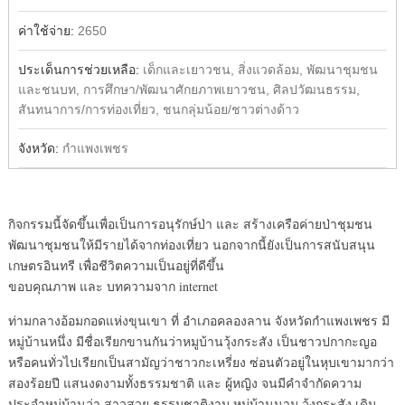
ค่าใช้จ่าย:
2650
ประเด็นการช่วยเหลือ:
เด็กและเยาวชน, สิ่งแวดล้อม, พัฒนาชุมชน
และชนบท, การศึกษา/พัฒนาศักยภาพเยาวชน, ศิลปวัฒนธรรม,
สันทนาการ/การท่องเที่ยว, ชนกลุ่มน้อย/ชาวต่างด้าว
จังหวัด:
กำแพงเพชร
กิจกรรมนี้จัดขึ้นเพื่อเป็นการอนุรักษ์ป่า และ สร้างเครือค่ายป่าชุมชน
พัฒนาชุมชนให้มีรายได้จากท่องเที่ยว นอกจากนี้ยังเป็นการสนับสนุน
เกษตรอินทรี เพื่อชีวิตความเป็นอยู่ที่ดีขึ้น
ขอบคุณภาพ และ บทความจาก internet
ท่ามกลางอ้อมกอดแห่งขุนเขา ที่ อำเภอคลองลาน จังหวัดกำแพงเพชร มี
หมู่บ้านหนึ่ง มีชื่อเรียกขานกันว่าหมูบ้านวุ้งกระสัง เป็นชาวปกากะญอ
หรือคนทั่วไปเรียกเป็นสามัญว่าชาวกะเหรี่ยง ซ่อนตัวอยู่ในหุบเขามากว่า
สองร้อยปี แสนงดงามทั้งธรรมชาติ และ ผู้หญิง จนมีคำจำกัดความ
ประจำหมู่บ้านว่า สาวสวย ธรรมชาติงาม หมู่บ้านนาม วุ้งกระสัง เดิม