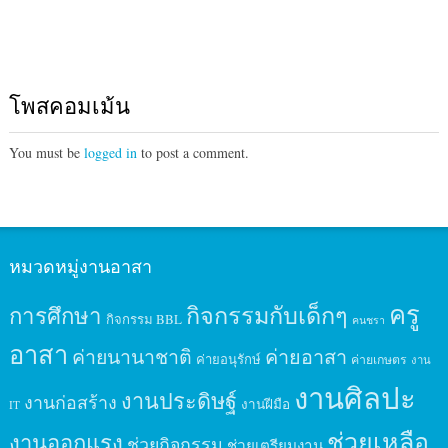
โพสคอมเม้น
You must be
logged in
to post a comment.
หมวดหมู่งานอาสา
ครู
กิจกรรมกับเด็กๆ
การศึกษา
กิจกรรม BBL
คนชรา
อาสา
ค่ายนานาชาติ
ค่ายอาสา
ค่ายอนุรักษ์
ค่ายเกษตร
งาน
งานศิลปะ
งานประดิษฐ์
งานก่อสร้าง
งานฝีมือ
IT
ช่วยเหลือ
งานออกแรง
ช่วยกิจกรรม
ช่วยเตรียมงาน