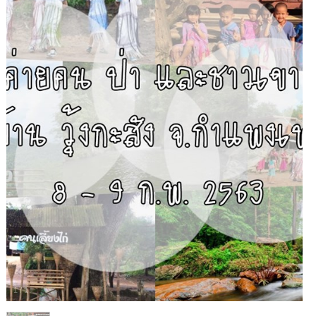
1
/
1