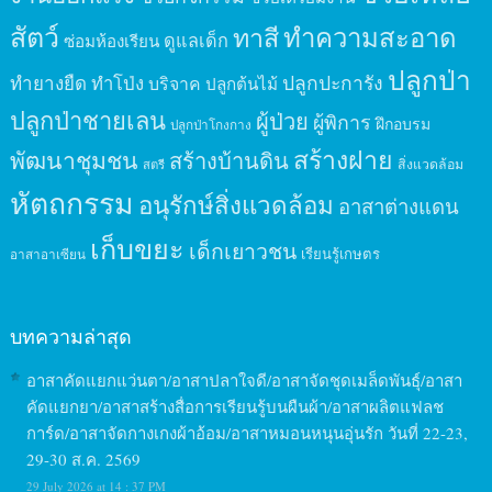
สัตว์
ทาสี
ทำความสะอาด
ดูแลเด็ก
ซ่อมห้องเรียน
ปลูกป่า
ปลูกปะการัง
ทำยางยืด
ทำโป่ง
บริจาค
ปลูกต้นไม้
ปลูกป่าชายเลน
ผู้ป่วย
ผู้พิการ
ฝึกอบรม
ปลูกป่าโกงกาง
สร้างฝาย
พัฒนาชุมชน
สร้างบ้านดิน
สิ่งแวดล้อม
สตรี
หัตถกรรม
อนุรักษ์สิ่งแวดล้อม
อาสาต่างแดน
เก็บขยะ
เด็กเยาวชน
เรียนรู้เกษตร
อาสาอาเซียน
บทความล่าสุด
อาสาคัดแยกแว่นตา/อาสาปลาใจดี/อาสาจัดชุดเมล็ดพันธุ์/อาสา
คัดแยกยา/อาสาสร้างสื่อการเรียนรู้บนผืนผ้า/อาสาผลิตแฟลช
การ์ด/อาสาจัดกางเกงผ้าอ้อม/อาสาหมอนหนุนอุ่นรัก วันที่ 22-23,
29-30 ส.ค. 2569
29 July 2026 at 14 : 37 PM