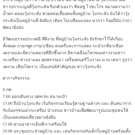
ชาวปกากะญอที่วุ้งกระสังเรียกตัวเองว่า ทีล่อชู โวซะโกร หมายความว่า
น้ำตก คลองวุ้งกระสัง ช่วยหล่อเลี้ยงคนทั้งหมู่บ้าน วุ้งกระสัง นับได้ว่าวุ้ง
กระสังเป็นหมู่บ้านที่ ยังดิบๆ เดิมๆ ไม่เปลี่ยนแปลง มากว่า ร้อยปีนับว่าน่า
ทัศนายิ่งนัก
มีวัฒนธรรมประเพณี ที่ดีงาม ที่หมู่บ้านวุ้งกระสัง ยังรักษาไว้ได้เกือบ
ทั้งหมด ภาษาพูด ภาษาเขียน ดนตรีและการแสดง ระบำเกลียวเชือก
งดงามและมีความหมายที่ลึกซึ้งมาก ลีลาเคลื่อนไหวของสาวงามชาว
กะเหรี่ยง ช่างน่ามอง สุดพรรณนา เครื่องดนตรีโบราณ นาม เตน่า รูปว่า
งดงาม เสียงไพเราะ เป็นเสน่ห์สำคัญของ ชาววุ้งกระสัง
ตารางกิจกรรม
8 กพ
7.00 ออกเดินทาง ปตท bts สนามเป้า
13.00 ถึงบ้านวุ้งกะสัง เริ่มกิจกรรมเรียนรู้ตามฐานต่างๆ และ สันทนาการ
กับน้องๆชนเผ่ากะเหรี่ยง นำเสนอ ชาวบ้านเพื่อพัฒนารูปแบบชุมชนให้
เป็นแหล่งท่องเที่ยวอย่างยั่งยืน
17.00 ทานอาหารเย็นที่เราเตรียมให้
19.00 ประชุมประจำหมู่บ้าน และ เล่นกิจกรรมกับเด็กในหมู่บ้านพร้อมทั้ง