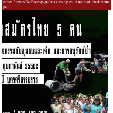
content/themes/GeoPlaces/js/galleria.classic.js could not load, check theme
path.