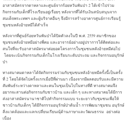
อาสาสมัครจากดาหลาและศูนย์จากร้อยหวันพันป่า 2 ได้เข้าไปร่วม
กิจกรรมกับเด็กที่โรงเรียนอยู่เรื่อยๆ หลังจากที่ได้รับเงินสนับสนุนจาก
สมเด็จพระเทพฯ และผู้บริจาคอื่นๆ จึงมีการสร้างอาคารศูนย์การเรียนรู้
ชุมชนหลังอ้ายหมีได้สำเร็จ
หลังจากที่ศูนย์ร้อยหวันพันป่าได้ปิดตัวลงในปี พ.ศ. 2559 สมาชิกของ
ชุมชนหลังอ้ายหมีอย่างพี่คม และอาจารย์อย่างอยู่ปราการได้ติดต่อและ
สนใจที่จะรับอาสาสมัครมาต่อยอดโครงการในชุมชนหลังอ้ายหมีต่อไป
โดยจะเน้นกิจกรรมกับเด็กในโรงเรียนระดับประถม และกิจกรรมอนุรักษ์
ป่า
ทางสมาคมดาหลาได้จัดกิจกรรมร่วมกับชุมฃนหลังอ้ายหมีครั้งนี้เป็นครั้ง
ที่ 2 โดยได้จัดไปครั้งแรกเมื่อปีที่ผ่านมา เนื่องจากมีผลตอบรับและมีความ
สัมพันธ์ระหว่างดาหลาและคนในชุมเป็นไปในทางที่ดี ทางสมาคมจึง
อยากจะสานต่อกิจกรรมกับชาวบ้าน และเด็ก ๆ และทางสมาคมได้มีการ
ส่งอาสาสมัครนานาชาติไปทำกิจกรรมแบบ ระยะยาวกับชุมชนเพื่อให้
ชาวบ้านกับเด็กๆ ได้มีกิจกรรมอนุรักษ์ป่าต้นน้ำ การพัฒนาชุมชน อนุรักษ์
สิ่งแวดล้อมและแลกเปลี่ยนเรียนณุ้ด้านภาษาและวัฒนธรรม
อย่างต่อ
เนื่อง