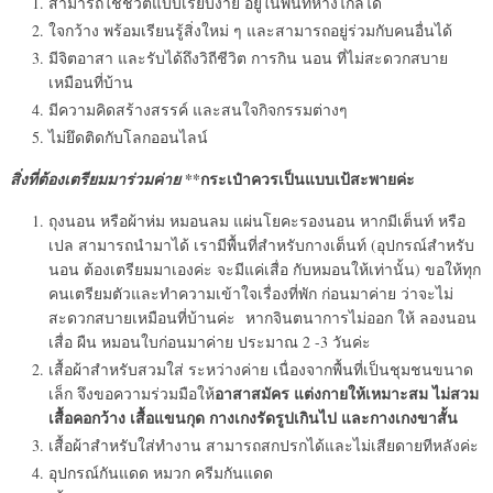
สามารถใช้ชีวิตแบบเรียบง่าย อยู่ในพื้นที่ห่างไกลได้
ใจกว้าง พร้อมเรียนรู้สิ่งใหม่ ๆ และสามารถอยู่ร่วมกับคนอื่นได้
มีจิตอาสา และรับได้ถึงวิถีชีวิต การกิน นอน ที่ไม่สะดวกสบาย
เหมือนที่บ้าน
มีความคิดสร้างสรรค์ และสนใจกิจกรรมต่างๆ
ไม่ยึดติดกับโลกออนไลน์
**กระเป๋าควรเป็นแบบเป้สะพายค่ะ
สิ่งที่ต้องเตรียมมาร่วมค่าย
ถุงนอน หรือผ้าห่ม หมอนลม แผ่นโยคะรองนอน หากมีเต็นท์ หรือ
เปล สามารถนำมาได้ เรามีพื้นที่สำหรับกางเต็นท์ (อุปกรณ์สำหรับ
นอน ต้องเตรียมมาเองค่ะ จะมีแค่เสื่อ กับหมอนให้เท่านั้น) ขอให้ทุก
คนเตรียมตัวและทำความเข้าใจเรื่องที่พัก ก่อนมาค่าย ว่าจะไม่
สะดวกสบายเหมือนที่บ้านค่ะ หากจินตนาการไม่ออก ให้ ลองนอน
เสื่อ ผืน หมอนใบก่อนมาค่าย ประมาณ 2 -3 วันค่ะ
เสื้อผ้าสำหรับสวมใส่ ระหว่างค่าย เนื่องจากพื้นที่เป็นชุมชนขนาด
อาสาสมัคร แต่งกายให้เหมาะสม ไม่สวม
เล็ก จึงขอความร่วมมือให้
เสื้อคอกว้าง เสื้อแขนกุด กางเกงรัดรูปเกินไป และกางเกงขาสั้น
เสื้อผ้าสำหรับใส่ทำงาน สามารถสกปรกได้และไม่เสียดายทีหลังค่ะ
อุปกรณ์กันแดด หมวก ครีมกันแดด