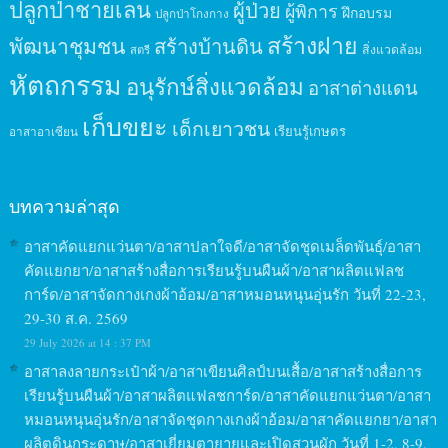
ปลูกป่าชายเลน
ผู้ป่วย
ผู้พิการ
ฝึกอบรม
ปลูกป่าโกงกาง
สร้างฝาย
พัฒนาชุมชน
สร้างบ้านดิน
สิ่งแวดล้อม
สตรี
หัตถกรรม
อนุรักษ์สิ่งแวดล้อม
อาสาต่างแดน
เก็บขยะ
เด็กเยาวชน
เรียนรู้เกษตร
อาสาอาเซียน
บทความล่าสุด
อาสาคัดแยกแว่นตา/อาสาปลาใจดี/อาสาจัดชุดเมล็ดพันธุ์/อาสา
คัดแยกยา/อาสาสร้างสื่อการเรียนรู้บนผืนผ้า/อาสาผลิตแฟลช
การ์ด/อาสาจัดกางเกงผ้าอ้อม/อาสาหมอนหนุนอุ่นรัก วันที่ 22-23,
29-30 ส.ค. 2569
29 July 2026 at 14 : 37 PM
อาสาลงลายกระเป๋าผ้า/อาสาเขียนศิลป์บนเสื้อ/อาสาสร้างสื่อการ
เรียนรู้บนผืนผ้า/อาสาผลิตแฟลชการ์ด/อาสาคัดแยกแว่นตา/อาสา
หมอนหนุนอุ่นรัก/อาสาจัดชุดกางเกงผ้าอ้อม/อาสาคัดแยกยา/อาสา
ผลิตดินกระดาษ/อาสาเยี่ยมตายายและเปิดสวนผัก วันที่ 1-2, 8-9,