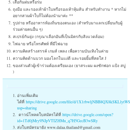
เสื้อกันฝนหรือร่ม
ถุงมือ และรองเท้าผ้าใบหรือรองเท้าหุ้มส้น สำหรับทำงาน * หากไม่
อยากสวมผ้าใบก็ไม่ต้องนำมาค่ะ **
รูปถ่าย หรืออาหารท้องถิ่นของตนเอง (สำหรับมาแลกเปลี่ยนกับผู้
ร่วมค่ายคนอื่น ๆ)
สเปรย์กันยุ่ง (กรุณาเลือกอันที่เป็นมิตรกับสิงแวดล้อม)
ไฟฉาย หรือโทรศัพท์ ที่มีไฟฉาย
ความคิดสร้างสรรค์ เกมส์ เพลง เพื่อความบันเทิงในค่าย
ความคิดด้านบวก มองโลกในแง่ดี และรอยยิ้มที่สดใส J
ของส่วนตัวผู้เข้าร่วมต้องเตรียมเอง (ยาสระผม ผงซักฟอก แป้ง สบู่
)
อ่านเพิ่มเติม
ได้ที่
https://drive.google.com/file/d/1X1rbwljNBB8QX8kSKLlyt
usp=sharing
ดาวน์โหลดใบสมัครได้ที่
https://drive.google.com/open?
id=1Td0jMry9NJpVTIZHMu_q7H5GecB3wSRy
ส่งใบสมัครมายัง www.dalaa.thailand@gmail.com