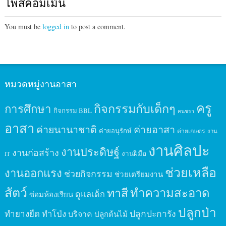
โพสคอมเม้น
You must be
logged in
to post a comment.
หมวดหมู่งานอาสา
ครู
กิจกรรมกับเด็กๆ
การศึกษา
กิจกรรม BBL
คนชรา
อาสา
ค่ายนานาชาติ
ค่ายอาสา
ค่ายอนุรักษ์
ค่ายเกษตร
งาน
งานศิลปะ
งานประดิษฐ์
งานก่อสร้าง
งานฝีมือ
IT
ช่วยเหลือ
งานออกแรง
ช่วยกิจกรรม
ช่วยเตรียมงาน
สัตว์
ทาสี
ทำความสะอาด
ดูแลเด็ก
ซ่อมห้องเรียน
ปลูกป่า
ปลูกปะการัง
ทำยางยืด
ทำโป่ง
บริจาค
ปลูกต้นไม้