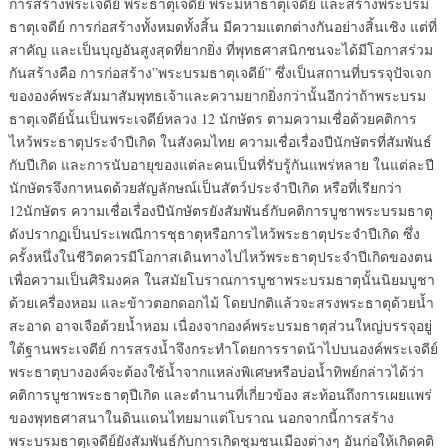
การสร้างพระเจดีย์ พระธาตุเจดีย์ พระมหาธาตุเจดีย์ และสร้างพระบรม
ธาตุเจดีย์ การก่อสร้างทั้งหมดทั้งสิ้น มีความแตกต่างกันอย่างสิ้นเชิง แต่ที่
สาคัญ และเป็นบุญอันสูงสุดที่ยากยิ่ง ที่พุทธศาสนิกชนจะได้มีโอกาสร่วม
กันสร้างคือ การก่อสร้าง”พระบรมธาตุเจดีย์” ซึ่งเป็นสถานที่บรรจุปัจเจก
ขององค์พระสัมมาสัมพุทธเจ้าและความยากยิ่งกว่านั้นอีกว่าถ้าพระบรม
ธาตุเจดีย์นั้นเป็นพระเจดีย์หลวง 12 นักษัตร ตามความเชื่อด้วยคติการ
ไหว้พระธาตุประจำปีเกิด ในสังคมไทย ความเชื่อเรื่องปีนักษัตรที่สัมพันธ์
กับปีเกิด และการนับอายุของแต่ละคนเป็นที่รับรู้กันแพร่หลาย ในแต่ละปี
นักษัตรจึงกาหนดด้วยสัญลักษณ์เป็นสัตว์ประจำปีเกิด หรือที่เรียกว่า
12นักษัตร ความเชื่อเรื่องปีนักษัตรยังสัมพันธ์กับคติการบูชาพระบรมธาตุ
ดังปรากฏเป็นประเพณีการชุธาตุหรือการไหว้พระธาตุประจำปีเกิด ซึ่ง
ครั้งหนึ่งในชีวิตควรมีโอกาสเดินทางไปไหว้พระธาตุประจำปีเกิดของตน
เพื่อความเป็นศิริมงคล ในสมัยโบราณการบูชาพระบรมธาตุนั้นนิยมบูชา
ด้วยเครื่องหอม และข้าวตอกดอกไม้ โดยปกติแล้วจะสรงพระธาตุด้วยน้ำ
สะอาด อาจเจือด้วยน้ำหอม เนื่องจากองค์พระบรมธาตุส่วนใหญ่บรรจุอยู่
ใต้ฐานพระเจดีย์ การสรงน้ำจึงกระทำโดยการราดน้าไปบนองค์พระเจดีย์
พระธาตุบางองค์จะต้องใช้น้ำจากแหล่งพิเศษหรือบ่อน้ำทิพย์กล่าวได้ว่า
คติการบูชาพระธาตุปีเกิด และตำนานที่เกี่ยวข้อง สะท้อนถึงการเผยแพร่
ของพุทธศาสนาในดินแดนไทยมาแต่โบราณ นอกจากนี้การสร้าง
พระบรมธาตุเจดีย์ยังสัมพันธ์กับการเกิดชุมชนเมืองต่างๆ อันก่อให้เกิดคติ