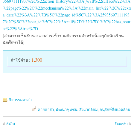
356971111937%2C%22action_history%22%3A[%7B%22surface%22%3A
%22page%22%2C%22mechanism%22%3A%22main_list%22%2C%22extr
a_data%22%3A%22%7B%5C%22page_id%5C%22%3A25935697111193
7%2C%5C%22tour_id%5C%22%3Anull%7D%22%7D]%2C%22has_sour
ce%22%3Atrue%7D
[สามารถเซ็นรับรองเอกสารเข้าร่วมกิจกรรมสำหรับน้องๆกับนักเรียน
นักศึกษาได้]
1,300
ค่าใช้จ่าย :
กิจกรรมอาสา
ค่ายอาสา
,
พัฒนาชุมชน
,
สิ่งแวดล้อม
,
อนุรักษ์สิ่งแวดล้อม
.
ถัดไป
ย้อนกลับ