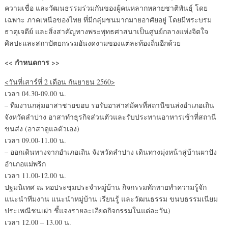
ความเชื่อ และวัฒนธรรมร่วมกันของผู้คนหลากหลายชาติพันธุ์ โดย
เฉพาะ ภาคเหนือของไทย ที่มีกลุ่มชนมากมายอาศัยอยู่ โดยมีพระบรม
ธาตุเจดีย์ และสิ่งสาคัญทางพระพุทธศาสนาเป็นศูนย์กลางแห่งจิตใจ
ศิลปะและสถาปัตยกรรมอันงดงามของแต่ละท้องถิ่นอีกด้วย
<< กำหนดการ >>
<วันที่เสาร์ที่ 2 เดือน กันยายน 2560>
เวลา 04.30-09.00 น.
– ทีมงานกลุ่มอาสาชายขอบ รอรับอาสาสมัครที่สถานีขนส่งอำเภอเถิน
จังหวัดลำปาง อาสาทำธุรกิจส่วนตัวและรับประทานอาหารเช้าที่สถานี
ขนส่ง (อาสาดูแลตัวเอง)
เวลา 09.00-11.00 น.
– ออกเดินทางจากอำเภอเถิน จังหวัดลำปาง เดินทางมุ่งหน้าสู่บ้านผาปัง
อำเภอแม่พริก
เวลา 11.00-12.00 น.
ปฐมนิเทศ ณ หอประชุมประจำหมู่บ้าน กิจกรรมทักทายทำความรู้จัก
แนะนำทีมงาน แนะนำหมู่บ้าน เรียนรู้ และวัฒนธรรม ขนบธรรมเนียม
ประเพณีชนเผ่า ชี้แจงรายละเอียดกิจกรรมในแต่ละวัน)
เวลา 12.00 – 13.00 น.