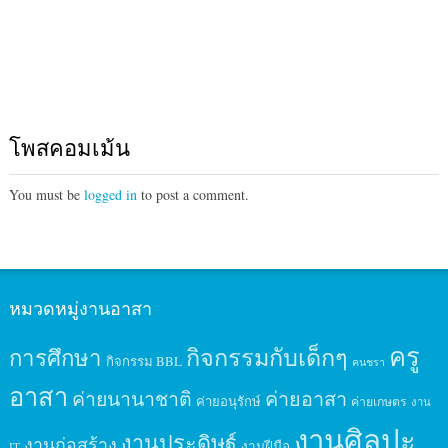
โพสคอมเม้น
You must be
logged in
to post a comment.
หมวดหมู่งานอาสา
ครู
กิจกรรมกับเด็กๆ
การศึกษา
กิจกรรม BBL
คนชรา
อาสา
ค่ายนานาชาติ
ค่ายอาสา
ค่ายอนุรักษ์
ค่ายเกษตร
งาน
งานศิลปะ
งานประดิษฐ์
งานก่อสร้าง
งานฝีมือ
IT