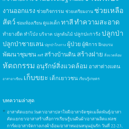
ช่วยเหลือ
งานออกแรง
ช่วยกิจกรรม
ช่วยเตรียมงาน
สัตว์
ทาสี
ทำความสะอาด
ดูแลเด็ก
ซ่อมห้องเรียน
ปลูกป่า
ปลูกปะการัง
ทำยางยืด
ทำโป่ง
บริจาค
ปลูกต้นไม้
ปลูกป่าชายเลน
ผู้ป่วย
ผู้พิการ
ฝึกอบรม
ปลูกป่าโกงกาง
สร้างฝาย
พัฒนาชุมชน
สร้างบ้านดิน
สิ่งแวดล้อม
สตรี
หัตถกรรม
อนุรักษ์สิ่งแวดล้อม
อาสาต่างแดน
เก็บขยะ
เด็กเยาวชน
เรียนรู้เกษตร
อาสาอาเซียน
บทความล่าสุด
อาสาคัดแยกแว่นตา/อาสาปลาใจดี/อาสาจัดชุดเมล็ดพันธุ์/อาสา
คัดแยกยา/อาสาสร้างสื่อการเรียนรู้บนผืนผ้า/อาสาผลิตแฟลช
การ์ด/อาสาจัดกางเกงผ้าอ้อม/อาสาหมอนหนุนอุ่นรัก วันที่ 22-23,