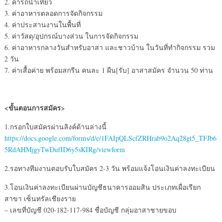
2. ค่ารถนำเที่ยว
3. ค่าอาหารตลอดการจัดกิจกรรม
4. ค่าประสานงานในพื้นที่
5. ค่าวัสดุ/อุปกรณ์บางส่วน ในการจัดกิจกรรม
6. ค่าอาหารกลางวันสำหรับอาสา และชาวบ้าน ในวันที่ทำกิจกรรม รวม
2 วัน
7. ค่าเสื้อค่าย พร้อมสกรีน คนละ 1 ผืน[รับ] อาสาสมัคร จำนวน 50 ท่าน
<ขั้นตอนการสมัคร>
1.กรอกใบสมัครผ่านลิงค์ด้านล่างนี้
https://docs.google.com/forms/d/e/1FAIpQLScfZRHrab9o2Aq28gt5_TFJb6
5RdAHMjgyTwDufID6y5sKIRg/viewform
2.รอทางทีมงานตอบรับใบสมัคร 2-3 วัน พร้อมแจ้งโอนเงินค่าลงทะเบียน
3.โอนเงินค่าลงทะเบียนผ่านบัญชีธนาคารออมสิน ประเภทเผื่อเรียก
สาขา เซ็นทรัลเชียงราย
– เลขที่บัญชี 020-182-117-984 ชื่อบัญชี กลุ่มอาสาชายขอบ