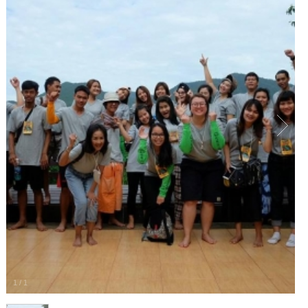
1
/
1