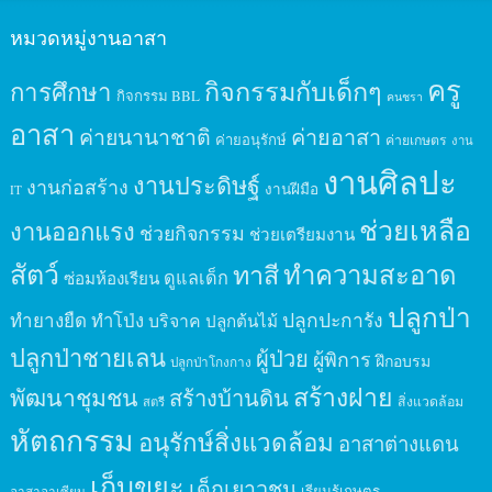
หมวดหมู่งานอาสา
ครู
กิจกรรมกับเด็กๆ
การศึกษา
กิจกรรม BBL
คนชรา
อาสา
ค่ายนานาชาติ
ค่ายอาสา
ค่ายอนุรักษ์
ค่ายเกษตร
งาน
งานศิลปะ
งานประดิษฐ์
งานก่อสร้าง
งานฝีมือ
IT
ช่วยเหลือ
งานออกแรง
ช่วยกิจกรรม
ช่วยเตรียมงาน
สัตว์
ทาสี
ทำความสะอาด
ดูแลเด็ก
ซ่อมห้องเรียน
ปลูกป่า
ปลูกปะการัง
ทำยางยืด
ทำโป่ง
บริจาค
ปลูกต้นไม้
ปลูกป่าชายเลน
ผู้ป่วย
ผู้พิการ
ฝึกอบรม
ปลูกป่าโกงกาง
สร้างฝาย
พัฒนาชุมชน
สร้างบ้านดิน
สิ่งแวดล้อม
สตรี
หัตถกรรม
อนุรักษ์สิ่งแวดล้อม
อาสาต่างแดน
เก็บขยะ
เด็กเยาวชน
เรียนรู้เกษตร
อาสาอาเซียน