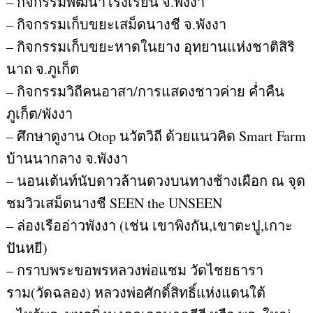
– กิจกรรมพัฒนาโรงเรียน จ.พังงา
– กิจกรรมเก็บขยะเสม็ดนางชี จ.พังงา
– กิจกรรมเก็บขยะหาดในยาง อุทยานแห่งชาติสิริ
นาถ จ.ภูเก็ต
– กิจกรรมวิถีคนอาสา/การแสดงชาวค่าย ค่ำคืน
ภูเก็ต/พังงา
– ศึกษาดูงาน Otop นวัตวิถี ด้วยแนวคิด Smart Farm
บ้านนากลาง จ.พังงา
– นอนเต้นท์นับดาวล้านดวงบนทางช้างเผือก ณ จุด
ชมวิวเสม็ดนางชี SEEN the UNSEEN
– ล่องเรืออ่าวพังงา (เช่น เขาพิงกัน,เขาตะปู,เกาะ
ปันหยี)
– กราบพระขอพรหลวงพ่อแชม วัดไชยธารา
ราม(วัดฉลอง) หลวงพ่อศักดิ์สิทธิ์แห่งแดนใต้