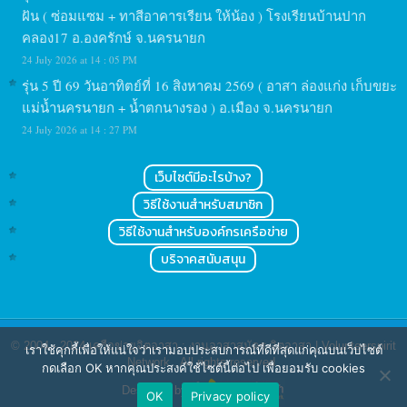
ฝัน ( ซ่อมแซม + ทาสีอาคารเรียน ให้น้อง ) โรงเรียนบ้านปาก
คลอง17 อ.องครักษ์ จ.นครนายก
24 July 2026 at 14 : 05 PM
รุ่น 5 ปี 69 วันอาทิตย์ที่ 16 สิงหาคม 2569 ( อาสา ล่องแก่ง เก็บขยะ
แม่น้ำนครนายก + น้ำตกนางรอง ) อ.เมือง จ.นครนายก
24 July 2026 at 14 : 27 PM
เว็บไซต์มีอะไรบ้าง?
วิธีใช้งานสำหรับสมาชิก
วิธีใช้งานสำหรับองค์กรเครือข่าย
บริจาคสนับสนุน
© 2004 - 2024
เครือข่ายจิตอาสา : งานอาสาสมัคร จิตอาสา | Volunteerspirit
เราใช้คุกกี้เพื่อให้แน่ใจว่าเรามอบประสบการณ์ที่ดีที่สุดแก่คุณบนเว็บไซต์
Network
. All rights reserved.
กดเลือก OK หากคุณประสงค์ใช้ไซต์นี้ต่อไป เพื่อยอมรับ cookies
Designed by
OK
Privacy policy