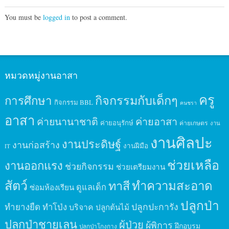
You must be
logged in
to post a comment.
หมวดหมู่งานอาสา
ครู
กิจกรรมกับเด็กๆ
การศึกษา
กิจกรรม BBL
คนชรา
อาสา
ค่ายนานาชาติ
ค่ายอาสา
ค่ายอนุรักษ์
ค่ายเกษตร
งาน
งานศิลปะ
งานประดิษฐ์
งานก่อสร้าง
งานฝีมือ
IT
ช่วยเหลือ
งานออกแรง
ช่วยกิจกรรม
ช่วยเตรียมงาน
สัตว์
ทาสี
ทำความสะอาด
ดูแลเด็ก
ซ่อมห้องเรียน
ปลูกป่า
ปลูกปะการัง
ทำยางยืด
ทำโป่ง
บริจาค
ปลูกต้นไม้
ปลูกป่าชายเลน
ผู้ป่วย
ผู้พิการ
ฝึกอบรม
ปลูกป่าโกงกาง