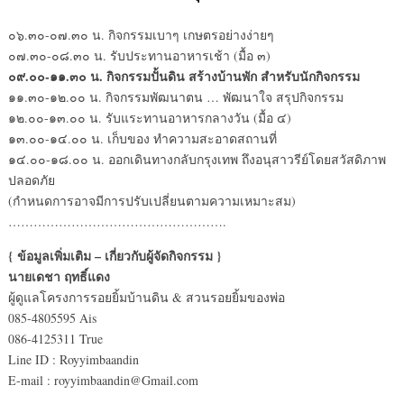
๐๖.๓๐-๐๗.๓๐ น. กิจกรรมเบาๆ เกษตรอย่างง่ายๆ
๐๗.๓๐-๐๘.๓๐ น. รับประทานอาหารเช้า (มื้อ ๓)
๐๙.๐๐-๑๑.๓๐ น. กิจกรรมปั้นดิน สร้างบ้านพัก สำหรับนักกิจกรรม
๑๑.๓๐-๑๒.๐๐ น. กิจกรรมพัฒนาตน … พัฒนาใจ สรุปกิจกรรม
๑๒.๐๐-๑๓.๐๐ น. รับแระทานอาหารกลางวัน (มื้อ ๔)
๑๓.๐๐-๑๔.๐๐ น. เก็บของ ทำความสะอาดสถานที่
๑๔.๐๐-๑๘.๐๐ น. ออกเดินทางกลับกรุงเทพ ถึงอนุสาวรีย์โดยสวัสดิภาพ
ปลอดภัย
(กำหนดการอาจมีการปรับเปลี่ยนตามความเหมาะสม)
…………………………………………….
{ ข้อมูลเพิ่มเติม – เกี่ยวกับผู้จัดกิจกรรม }
นายเดชา ฤทธิ์แดง
ผู้ดูแลโครงการรอยยิ้มบ้านดิน & สวนรอยยิ้มของพ่อ
085-4805595 Ais
086-4125311 True
Line ID : Royyimbaandin
E-mail : royyimbaandin@Gmail.com