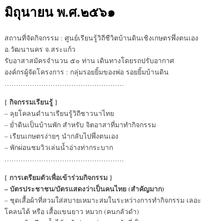
มิถุนายน พ.ศ.๒๕๖๑
สถานที่จัดกิจกรรม : ศูนย์เรียนรู้วิถีชีวิตบ้านดินเชิงเกษตรพึ่งตนเอง
อ.วัฒนานคร จ.สระแก้ว
รับอาสาสมัครจำนวน ๕๐ ท่าน เดินทางโดยรถปรับอากาศ
องค์กรผู้จัดโครงการ : กลุ่มรอยยิ้มของพ่อ รอยยิ้มบ้านดิน
…………………………………………….
{ กิจกรรมเรียนรู้ }
– ลุยโคลนดำนาเรียนรู้วิถีชาวนาไทย
– ย่ำดินเป็นบ้านพัก สำหรับ จิตอาสาที่มาทำกิจกรรม
– เรียนเกษตรง่ายๆ นำกลับไปพึ่งตนเอง
– พักผ่อนชมวิวเล่นน้ำอ่างท่ากระบาก
…………………………………………….
{ การเตรียมตัวเพื่อเข้าร่วมกิจกรรม }
– บัตรประชาชน/บัตรแสดงว่าเป็นคนไทย (สำคัญมาก)
– ชุดเสื้อผ้าที่สวมใส่สบายเหมาะสมในระหว่างการทำกิจกรรม เลอะ
โคลนได้ หรือ เสื้อแขนยาว หมวก (คนกลัวดำ)