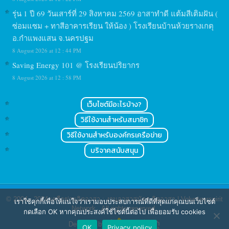
รุ่น 1 ปี 69 วันเสาร์ที่ 29 สิงหาคม 2569 อาสาทำดี แต้มสีเติมฝัน (
ซ่อมแซม + ทาสีอาคารเรียน ให้น้อง ) โรงเรียนบ้านห้วยรางเกตุ
อ.กำแพงแสน จ.นครปฐม
8 August 2026 at 12 : 44 PM
Saving Energy 101 @ โรงเรียนปริยากร
8 August 2026 at 12 : 58 PM
เว็บไซต์มีอะไรบ้าง?
วิธีใช้งานสำหรับสมาชิก
วิธีใช้งานสำหรับองค์กรเครือข่าย
บริจาคสนับสนุน
© 2004 - 2024
เครือข่ายจิตอาสา : งานอาสาสมัคร จิตอาสา | Volunteerspirit
เราใช้คุกกี้เพื่อให้แน่ใจว่าเรามอบประสบการณ์ที่ดีที่สุดแก่คุณบนเว็บไซต์
Network
. All rights reserved.
กดเลือก OK หากคุณประสงค์ใช้ไซต์นี้ต่อไป เพื่อยอมรับ cookies
Designed by
OK
Privacy policy