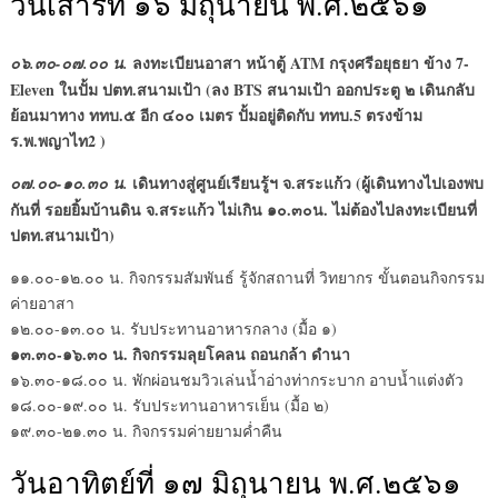
วันเสาร์ที่ ๑๖ มิถุนายน พ.ศ.๒๕๖๑
ลงทะเบียนอาสา หน้าตู้ ATM กรุงศรีอยุธยา ข้าง 7-
๐๖.๓๐-๐๗.๐๐ น.
Eleven ในปั้ม ปตท.สนามเป้า (ลง BTS สนามเป้า ออกประตู ๒ เดินกลับ
ย้อนมาทาง ททบ.๕ อีก ๔๐๐ เมตร ปั้มอยู่ติดกับ ททบ.5 ตรงข้าม
ร.พ.พญาไท2 )
เดินทางสู่ศูนย์เรียนรู้ฯ จ.สระแก้ว (ผู้เดินทางไปเองพบ
๐๗.๐๐-๑๐.๓๐ น.
กันที่ รอยยิ้มบ้านดิน จ.สระแก้ว ไม่เกิน ๑๐.๓๐น. ไม่ต้องไปลงทะเบียนที่
ปตท.สนามเป้า)
๑๑.๐๐-๑๒.๐๐ น. กิจกรรมสัมพันธ์ รู้จักสถานที่ วิทยากร ขั้นตอนกิจกรรม
ค่ายอาสา
๑๒.๐๐-๑๓.๐๐ น. รับประทานอาหารกลาง (มื้อ ๑)
๑๓.๓๐-๑๖.๓๐ น. กิจกรรมลุยโคลน ถอนกล้า ดำนา
๑๖.๓๐-๑๘.๐๐ น. พักผ่อนชมวิวเล่นน้ำอ่างท่ากระบาก อาบน้ำแต่งตัว
๑๘.๐๐-๑๙.๐๐ น. รับประทานอาหารเย็น (มื้อ ๒)
๑๙.๓๐-๒๑.๓๐ น. กิจกรรมค่ายยามค่ำคืน
วันอาทิตย์ที่ ๑๗ มิถุนายน พ.ศ.๒๕๖๑