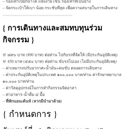
– รองเท้าเปียกน้ำได้ แห้งง่าย เช่น รองเท้าที่เป็นยาง
– จัดกระเป๋าให้เบา น้อย กระชับที่สุด เพื่อความสบายในการเดินทาง
…………………………………………….
{ การเดินทางและสมทบทุนร่วม
กิจกรรม }
@ ๘๙๐ บาท (890 บาท) ต่อท่าน ไปกับรถที่จัดให้ (มีประกันอุบัติเหตุ)
@ 450 บาท (๔๕๐ บาท) ต่อท่าน ขับรถไปเอง (ไม่มีประกันอุบัติเหตุ)
– ค่าเหมารถปรับอากาศ+น้ำมัน+คนขับ ตลอดการเดินทาง
– ค่าประกันอุบัติเหตุในประเทศ ๑๐๐,๐๐๐ บาท/ท่าน ค่ารักษาพยาบาล
๑๐,๐๐๐ บาท/ท่าน
– ค่าวัสดุอุปกรณ์ในการทำกิจกรรมจิตอาสา
– ค่าอาหาร-น้ำดื่ม ๔ มื้อ
ที่พักนอนเต้นท์ (หากมีนำมาด้วย)
–
{ กำหนดการ }