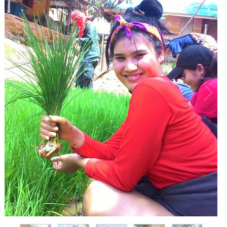
1
/
7