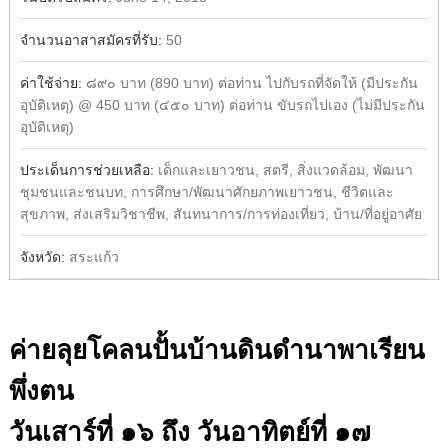
จำนวนอาสาสมัครที่รับ:
50
ค่าใช้จ่าย:
๘๙๐ บาท (890 บาท) ต่อท่าน ไปกับรถที่จัดให้ (มีประกัน
อุบัติเหตุ) @ 450 บาท (๔๕๐ บาท) ต่อท่าน ขับรถไปเอง (ไม่มีประกัน
อุบัติเหตุ)
ประเด็นการช่วยเหลือ:
เด็กและเยาวชน, สตรี, สิ่งแวดล้อม, พัฒนา
ชุมชนและชนบท, การศึกษา/พัฒนาศักยภาพเยาวชน, ชีวิตและ
สุขภาพ, ส่งเสริมวิชาชีพ, สันทนาการ/การท่องเที่ยว, บ้าน/ที่อยู่อาศัย
จังหวัด:
สระแก้ว
ค่ายลุยโคลนปั้นบ้านดินดำนาพาเรียน
พึ่งตน
วันเสาร์ที่ ๑๖ ถึง วันอาทิตย์ที่ ๑๗