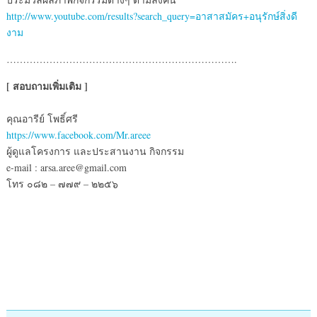
http://www.youtube.com/results?search_query=อาสาสมัคร+อนุรักษ์สิ่งดี
งาม
…………………………………………………………….
[ สอบถามเพิ่มเติม ]
คุณอารีย์ โพธิ์ศรี
https://www.facebook.com/Mr.areee
ผู้ดูแลโครงการ และประสานงาน กิจกรรม
e-mail : arsa.aree@gmail.com
โทร ๐๘๒ – ๗๗๙ – ๒๒๕๖