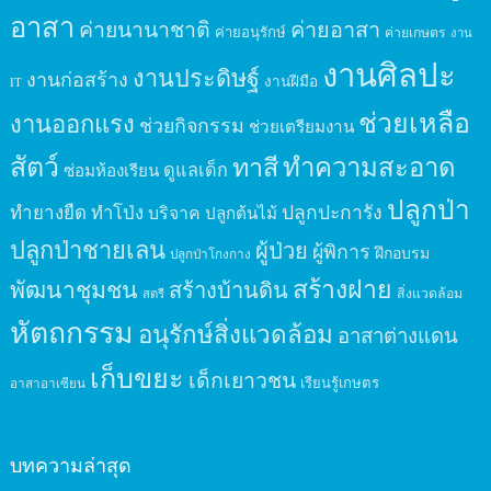
อาสา
ค่ายนานาชาติ
ค่ายอาสา
ค่ายอนุรักษ์
ค่ายเกษตร
งาน
งานศิลปะ
งานประดิษฐ์
งานก่อสร้าง
งานฝีมือ
IT
ช่วยเหลือ
งานออกแรง
ช่วยกิจกรรม
ช่วยเตรียมงาน
สัตว์
ทาสี
ทำความสะอาด
ดูแลเด็ก
ซ่อมห้องเรียน
ปลูกป่า
ปลูกปะการัง
ทำยางยืด
ทำโป่ง
บริจาค
ปลูกต้นไม้
ปลูกป่าชายเลน
ผู้ป่วย
ผู้พิการ
ฝึกอบรม
ปลูกป่าโกงกาง
สร้างฝาย
พัฒนาชุมชน
สร้างบ้านดิน
สิ่งแวดล้อม
สตรี
หัตถกรรม
อนุรักษ์สิ่งแวดล้อม
อาสาต่างแดน
เก็บขยะ
เด็กเยาวชน
เรียนรู้เกษตร
อาสาอาเซียน
บทความล่าสุด