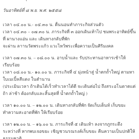
วันอาทิตย์ที่ ๘ พ.ย. พ.ศ. ๒๕๕๘
เวลา ๐๔.๐๐ น.- ๐๔.๓๐ น. ตื่นนอนทำภาระกิจส่วนตัว
เวลา ๐๔.๓๐ – ๐๗.๓๐ น. ภาระกิจที่ ๓ ออกเดินเท้าไป ชมพระอาทิตย์ขึ้น
ที่ ผานางแอ่น และ เดินทางกลับที่พัก
จะผ่าน ลาานวัดพระแก้ว แวะไหว้พระเพื่อความเป็นศิริมงคล
เวลา ๐๗.๓๐ น. – ๐๘.๐๐ น. อาบน้ำและ รับประทานอาหารเช้าให้
เรียบร้อย
เวลา ๐๘.๐๐ น.- ๑๐.๐๐ น. ภาระกิจที่ ๔ มุ่งหน้าสู่ น้ำตกถ้ำใหญ่ ตามหา
ใบเมเปิ้ลสีแดง ในตำนาน
(ประเมินเวลา ถ้าเดินได้เร็วทำเวลาได้ดี จะเดินต่อไป ถึงสระอโนดาตแต่
ถ้า ล่าช้า ต้องกลับและสิ้นสุดที่ น้ำตกถ้ำใหญ่ )
เวลา ๑๐.๐๐ น. – ๑๒.๐๐ น. เดินทางกลับที่พัก จัดเก็บเต็นท์ เก็บขยะ
ทำความสะอาดที่พัก ให้เรียบร้อย
เวลา ๑๒.๐๐ น. – ๑๖.๐๐ น. ภาระกิจที่ ๕ เดินเท้า ลงจากภูกระดึง
ระหว่างที่ หากพบเจอขยะ เชิญชวนรณรงค์เก็บขยะ คืนความเป็นปกติให้
ธรรมชาติ