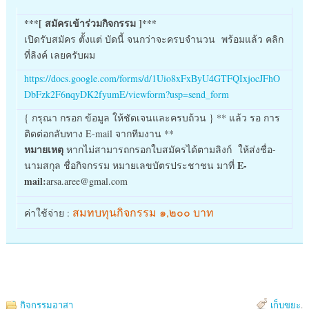
***[ สมัครเข้าร่วมกิจกรรม ]***
เปิดรับสมัคร ตั้งแต่ บัดนี้ จนกว่าจะครบจำนวน พร้อมแล้ว คลิก
ที่ลิงค์ เลยครับผม
https://docs.google.com/forms/d/1Uio8xFxByU4GTFQIxjocJFhO
DbFzk2F6nqyDK2fyumE/viewform?usp=send_form
{ กรุณา กรอก ข้อมูล ให้ชัดเจนและครบถ้วน } ** แล้ว รอ การ
ติดต่อกลับทาง E-mail จากทีมงาน **
หมายเหตุ
หากไม่สามารถกรอกใบสมัครได้ตามลิงก์ ให้ส่งชื่อ-
E-
นามสกุล ชื่อกิจกรรม หมายเลขบัตรประชาชน มาที่
mail
:
arsa.aree@gmal.com
สมทบทุนกิจกรรม ๑,๒๐๐ บาท
ค่าใช้จ่าย :
กิจกรรมอาสา
เก็บขยะ
.