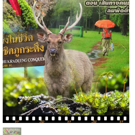
1
/
1