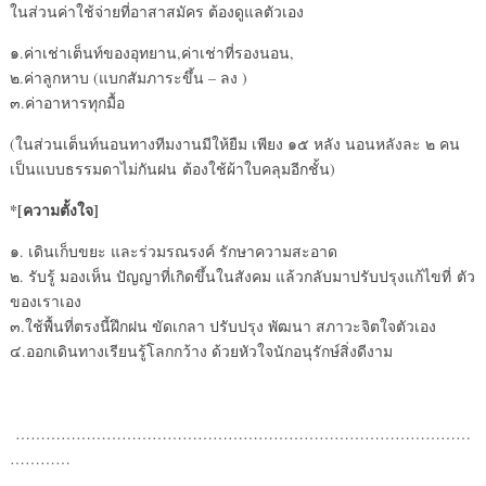
ในส่วนค่าใช้จ่ายที่อาสาสมัคร ต้องดูแลตัวเอง
๑.ค่าเช่าเต็นท์ของอุทยาน,ค่าเช่าที่รองนอน,
๒.ค่าลูกหาบ (แบกสัมภาระขึ้น – ลง )
๓.ค่าอาหารทุกมื้อ
(ในส่วนเต็นท์นอนทางทีมงานมีให้ยืม เพียง ๑๕ หลัง นอนหลังละ ๒ คน
เป็นแบบธรรมดาไม่กันฝน ต้องใช้ผ้าใบคลุมอีกชั้น)
*[ความตั้งใจ]
๑. เดินเก็บขยะ และร่วมรณรงค์ รักษาความสะอาด
๒. รับรู้ มองเห็น ปัญญาที่เกิดขึ้นในสังคม แล้วกลับมาปรับปรุงแก้ไขที่ ตัว
ของเราเอง
๓.ใช้พื้นที่ตรงนี้ฝึกฝน ขัดเกลา ปรับปรุง พัฒนา สภาวะจิตใจตัวเอง
๔.ออกเดินทางเรียนรู้โลกกว้าง ด้วยหัวใจนักอนุรักษ์สิ่งดีงาม
………………………………………………………………………………
…………