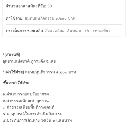
จำนวนอาสาสมัครที่รับ:
50
ค่าใช้จ่าย:
สมทบทุนกิจกรรม ๑,๒๐๐ บาท
ประเด็นการช่วยเหลือ:
สิ่งแวดล้อม, สันทนาการ/การท่องเที่ยว
[สถานที่]
*
อุทยานแห่งชาติ ภูกระดึง จ.เลย
*[ค่าใช้จ่าย]
สมทบทุนกิจกรรม ๑,๒๐๐ บาท
ชี้แจงค่าใช้จ่าย
๑.ค่าเหมารถบัสปรับอากาศ
๒.ค่าธรรมเนียมเข้าอุทยาน
๓.ค่าธรรมเนียมพื้นที่กางเต็นท์
๔.ค่าอุปกรณ์ในการดำเนินกิจกรรม
๕.ประกันการเดินทาง วงเงิน ๑ แสนบาท