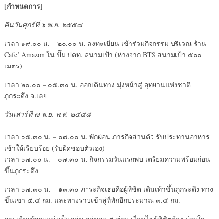
[กำหนดการ]
คืนวันศุกร์ที่ ๖ พ.ย. ๒๕๕๘
เวลา ๑๙.๐๐ น. – ๒๐.๐๐ น. ลงทะเบียน เข้าร่วมกิจกรรม บริเวณ ร้าน
Cafe’ Amazon ใน ปั๊ม ปตท. สนามเป้า (ห่างจาก BTS สนามเป้า ๕๐๐
เมตร)
เวลา ๒๐.๐๐ – ๐๕.๓๐ น. ออกเดินทาง มุ่งหน้าสู่ อุทยานแห่งชาติ
ภูกระดึง จ.เลย
วันเสาร์ที่ ๗ พ.ย. พ.ศ. ๒๕๕๘
เวลา ๐๕.๓๐ น. – ๐๗.๐๐ น. พักผ่อน ภารกิจส่วนตัว รับประทานอาหาร
เช้าให้เรียบร้อย (รับผิดชอบตัวเอง)
เวลา ๐๗.๐๐ น. – ๐๗.๓๐ น. กิจกรรมวันแรกพบ เตรียมความพร้อมก่อน
ขึ้นภูกระดึง
เวลา ๐๗.๓๐ น. – ๑๓.๓๐ ภาระกิจเธอคือผู้พิชิต เดินเท้าขึ้นภูกระดึง ทาง
ขึ้นเขา ๕.๕ กม. และทางราบเข้าสู่ที่พักอีกประมาณ ๓.๕ กม.
การเดินเท้าจะแบ่งเป็นกลุ่ม กลุ่มละ ๕ ท่าน เงื่อนไขผู้พิชิตต้อง ร่วมใจ