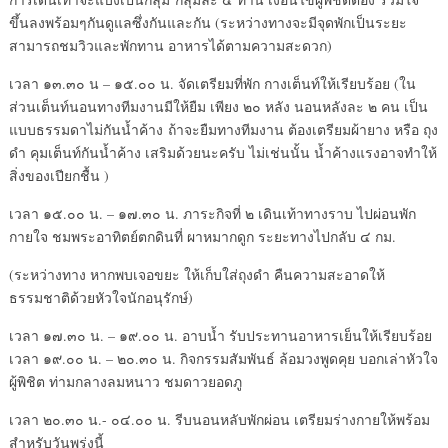
ขึ้นลงพร้อมๆกันดูแลซึ่งกันและกัน (ระหว่างทางจะมีจุดพักเป็นระยะ
สามารถชมวิวและพักทาน อาหารได้ตามความสะดวก)
เวลา ๑๓.๓๐ น – ๑๕.๐๐ น. จัดเตรียมที่พัก กางเต็นท์ให้เรียบร้อย (ใน
ส่วนเต็นท์นอนทางทีมงานมีให้ยืม เพียง ๒๐ หลัง นอนหลังละ ๒ คน เป็น
แบบธรรมดาไม่กันน้ำค้าง ถ้าจะยืมทางทีมงาน ต้องเตรียมผ้ายาง หรือ ถุง
ดำ คุมเต็นท์กันน้ำค้าง เสริมด้วยนะครับ ไม่เช่นนั้น น้ำค้างแรงอาจทำให้
สิ่งของเปียกชื้น )
เวลา ๑๕.๐๐ น. – ๑๗.๓๐ น. ภาระกิจที่ ๒ เดินเท้าทางราบ ไปผ่อนพัก
กายใจ ชมพระอาทิตย์ตกดินที่ ผาหมากดูก ระยะทางไปกลับ ๔ กม.
(ระหว่างทาง หากพบเจอขยะ ให้เก็บใส่ถุงดำ คืนความสะอาดให้
ธรรมชาติด้วยหัวใจนักอนุรักษ์)
เวลา ๑๗.๓๐ น. – ๑๙.๐๐ น. อาบน้ำ รับประทานอาหารเย็นให้เรียบร้อย
เวลา ๑๙.๐๐ น. – ๒๐.๓๐ น. กิจกรรมสัมพันธ์ ล้อมวงพูดคุย บอกเล่าหัวใจ
ผู้พิชิต ท่ามกลางลมหนาว ชมดาวยอดภู
เวลา ๒๐.๓๐ น.- ๐๔.๐๐ น. รีบนอนหลับพักผ่อน เตรียมร่างกายให้พร้อม
สำหรับวันพรุ่งนี้