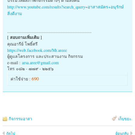
ประมวลผลภาพกิจกรรมต่างๆ ตามลิงค์นี้
http://www.youtube.com/results
?search_query=อาสาสมัคร+อนุรั
กษ์
สิ่งดีงาม
..............................
..............................
..........
[ สอบถามเพิ่มเติม ]
คุณอารีย์ โพธิ์ศรี
https://web.facebook.com/Mr.
areee
ผู้ดูแลโครงการ และประสานงาน กิจกรรม
e-mail :
arsa.aree@gmail.com
โทร ๐๘๒ - ๗๗๙ - ๒๒๕๖
690
ค่าใช้จ่าย :
กิจกรรมอาสา
เก็บขยะ
.
ถัดไป
ย้อนกลับ