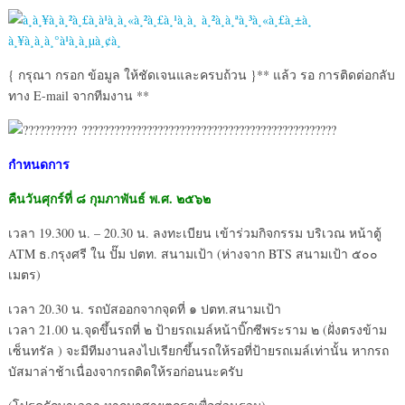
{ กรุณา กรอก ข้อมูล ให้ชัดเจนและครบถ้วน }** แล้ว รอ การติดต่อกลับ
ทาง E-mail จากทีมงาน **
กำหนดการ
คืนวันศุกร์ที่ ๘ กุมภาพันธ์ พ.ศ. ๒๕๖๒
เวลา 19.300 น. – 20.30 น. ลงทะเบียน เข้าร่วมกิจกรรม บริเวณ หน้าตู้
ATM ธ.กรุงศรี ใน ปั๊ม ปตท. สนามเป้า (ห่างจาก BTS สนามเป้า ๕๐๐
เมตร)
เวลา 20.30 น. รถบัสออกจากจุดที่ ๑ ปตท.สนามเป้า
เวลา 21.00 น.จุดขึ้นรถที่ ๒ ป้ายรถเมล์หน้าบิ๊กซีพระราม ๒ (ฝั่งตรงข้าม
เซ็นทรัล ) จะมีทีมงานลงไปเรียกขึ้นรถให้รอที่ป้ายรถเมล์เท่านั้น หากรถ
บัสมาล่าช้าเนื่องจากรถติดให้รอก่อนนะครับ