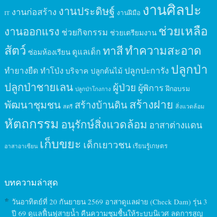
งานศิลปะ
งานประดิษฐ์
งานก่อสร้าง
งานฝีมือ
IT
ช่วยเหลือ
งานออกแรง
ช่วยกิจกรรม
ช่วยเตรียมงาน
สัตว์
ทาสี
ทำความสะอาด
ดูแลเด็ก
ซ่อมห้องเรียน
ปลูกป่า
ปลูกปะการัง
ทำยางยืด
ทำโป่ง
บริจาค
ปลูกต้นไม้
ปลูกป่าชายเลน
ผู้ป่วย
ผู้พิการ
ฝึกอบรม
ปลูกป่าโกงกาง
สร้างฝาย
พัฒนาชุมชน
สร้างบ้านดิน
สิ่งแวดล้อม
สตรี
หัตถกรรม
อนุรักษ์สิ่งแวดล้อม
อาสาต่างแดน
เก็บขยะ
เด็กเยาวชน
เรียนรู้เกษตร
อาสาอาเซียน
บทความล่าสุด
วันอาทิตย์ที่ 20 กันยายน 2569 อาสาดูแลฝาย (Check Dam) รุ่น 3
ปี 69 ดูแลฟื้นฟูสายน้ำ คืนความชุมชื้นให้ระบบนิเวศ ลดการสูญ