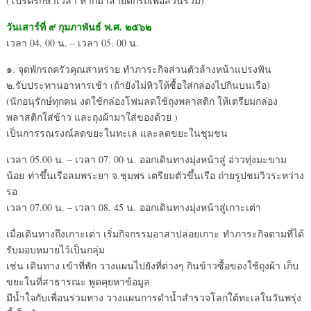
(โปรดรักษาเวลา หากมาสายตกรถเพื่อส่วนรวม)
วันเสาร์ที่ ๙ กุมภาพันธ์ พ.ศ. ๒๕๖๒
เวลา 04. 00 น. – เวลา 05. 00 น.
๑. จุดพักรถครัวคุณสาหร่าย ทำภาระกิจส่วนตัวล้างหน้าแปรงฟัน
๒.รับประทานอาหารเช้า (ถ้ายังไม่หิวให้ซื้อใส่กล่องไปกินบนเรือ)
(นักอนุรักษ์ทุกคน งดใช้กล่องโฟมลดใช้ถุงพลาสติก ให้เตรียมกล่อง
พลาสติกใส่ข้าว และถุงผ้ามาใส่ของด้วย )
เป็นการรณรงณ์ลดขยะในทะเล และลดขยะในชุมชน
เวลา 05.00 น. – เวลา 07. 00 น. ออกเดินทางมุ่งหน้าสู่ อ่าวทุ่งมะขาม
น้อย ท่าขึ้นเรือลมพระยา จ.ชุมพร เตรียมตัวขึ้นเรือ ถ่ายรูปชมวิวระหว่าง
รอ
เวลา 07.00 น. – เวลา 08. 45 น. ออกเดินทางมุ่งหน้าสู่เกาะเต่า
เมื่อเดินทางถึงเกาะเต่า เริ่มกิจกรรมอาสาปล่อยเกาะ ทำภาระกิจตามที่ได้
รับมอบหมายไว้เป็นกลุ่ม
เช่น เดินทาง เข้าที่พัก วางแผนไปยังที่ต่างๆ กินข้าวซื้อของใช้ถุงผ้า เก็บ
ขยะในที่สาธารณะ พูดคุยหาข้อมูล
มีน้ำใจกับเพื่อนร่วมทาง วางแผนการดำน้ำสำรวจโลกใต้ทะเลในวันพรุ่ง