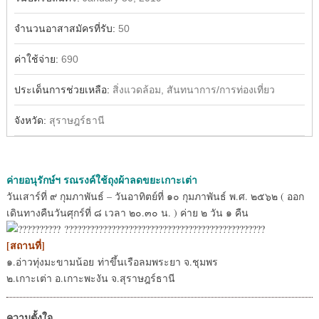
จำนวนอาสาสมัครที่รับ:
50
ค่าใช้จ่าย:
690
ประเด็นการช่วยเหลือ:
สิ่งแวดล้อม, สันทนาการ/การท่องเที่ยว
จังหวัด:
สุราษฎร์ธานี
ค่ายอนุรักษ์ฯ รณรงค์ใช้ถุงผ้าลดขยะเกาะเต่า
วันเสาร์ที่ ๙ กุมภาพันธ์ – วันอาทิตย์ที่ ๑๐ กุมภาพันธ์ พ.ศ. ๒๕๖๒ ( ออก
เดินทางคืนวันศุกร์ที่ ๘ เวลา ๒๐.๓๐ น. ) ค่าย ๒ วัน ๑ คืน
[สถานที่]
๑.อ่าวทุ่งมะขามน้อย ท่าขึ้นเรือลมพระยา จ.ชุมพร
๒.เกาะเต่า อ.เกาะพะงัน จ.สุราษฎร์ธานี
ความตั้งใจ