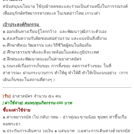
สนับสนุนนโยบาย ใช้ถุงผ้าลดขยะและร่วมเป็นส่วนหนึ่งในการรณรงค์
เพื่ออนุรักษ์ทรัพยากรทางทะเล ในเขตอ่าวไทย เกาะเต่า
เป้าประสงค์กิจกรรม
๑.ออกเดินทางเรียนรู้โลกกว้าง และพัฒนาวุฒิภาวะตัวเอง
๒.ส่งเสริมความรับผิดชอบต่อส่วนรวม และแบ่งปันสิ่งดีงาม
๓.ศึกษาศิลปะวัฒธรรม และวิถีชีวิตผู้คนในท้องถิ่น
๔.ศึกษาธรรมชาติและสิ่งแวดล้อมในแต่ละภูมิประเทศ
๕.ฝึกฝนและพัฒนาตนเองในค่ายอาสาสมัคร
๖.รณรงค์เรื่องการเก็บขยะ การทิ้งขยะ ลดการสร้างขยะ ในที่
สาธารณะ ผ่านกระบวนการ ทำให้ดู ทำให้ดี ทำให้เป็นแบบอย่าง (การ
เดินเก็บขยะในสถานที่ต่างๆ )
[รับ]
อาสาสมัคร จำนวน ๕๐ คน
[ค่าใช้จ่าย] สมทบทุนกิจกรรม 690 บาท
ชี้แจงค่าใช้จ่าย
๑.ค่าเหมารถบัส (ไป-กลับ) กทม – อ่าวทุ่งมะขามน้อย ชุมพร ท่าขึ้นเรือ
ลมพระยา
๒.ประกันการเดินทาง วงเงิน ๑ แสนบาท (เฉพาะการเดินทางด้วยรถบัส