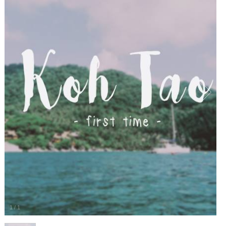
1
/
1