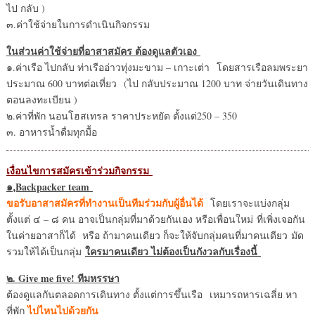
ไป กลับ )
๓.ค่าใช้จ่ายในการดำเนินกิจกรรม
ในส่วนค่าใช้จ่ายที่อาสาสมัคร ต้องดูแลตัวเอง
๑.ค่าเรือ ไปกลับ ท่าเรืออ่าวทุ่งมะขาม – เกาะเต่า โดยสารเรือลมพระยา
ประมาณ 600 บาทต่อเที่ยว (ไป กลับประมาณ 1200 บาท จ่ายวันเดินทาง
ตอนลงทะเบียน )
๒.ค่าที่พัก นอนโฮสเทรล ราคาประหยัด ตั้งแต่250 – 350
๓. อาหารน้ำดื่มทุกมื้อ
เงื่อนไขการสมัครเข้าร่วมกิจกรรม
๑.ฺBackpacker team
ขอรับอาสาสมัครที่ทำงานเป็นทีมร่วมกับผู้อื่นได้
โดยเราจะแบ่งกลุ่ม
ตั้งแต่ ๔ – ๘ คน อาจเป็นกลุ่มที่มาด้วยกันเอง หรือเพื่อนใหม่ ที่เพิ่งเจอกัน
ในค่ายอาสาก็ได้ หรือ ถ้ามาคนเดียว ก็จะให้จับกลุ่มคนที่มาคนเดียว มัด
ใครมาคนเดียว ไม่ต้องเป็นกังวลกับเรื่องนี้
รวมให้ได้เป็นกลุ่ม
๒. Give me five! ทีมหรรษา
ต้องดูแลกันตลอดการเดินทาง ตั้งแต่การขึ้นเรือ เหมารถหารเฉลี่ย หา
ไปไหนไปด้วยกัน
ที่พัก