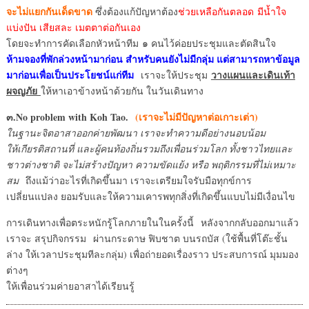
จะไม่แยกกันเด็ดขาด
ซึ่งต้องแก้ปัญหาต้อง
ช่วยเหลือกันตลอด มีน้ำใจ
แบ่งปัน เสียสละ เมตตาต่อกันเอง
โดยจะทำการคัดเลือกหัวหน้าทีม ๑ คนไว้ค่อยประชุมและตัดสินใจ
ห้ามจองที่พักล่วงหน้ามาก่อน สำหรับคนยังไม่มีกลุ่ม แต่สามารถหาข้อมูล
มาก่อนเพื่อเป็นประโยชน์แก่ทีม
วางแผนและเดินเท้า
เราจะให้ประชุม
ผจญภัย
ให้หาเอาข้างหน้าด้วยกัน ในวันเดินทาง
๓.No problem with Koh Tao.
(เราจะไม่มีปัญหาต่อเกาะเต่า)
ในฐานะจิตอาสาออกค่ายพัฒนา เราจะทำความดีอย่างนอบน้อม
ให้เกียรติสถานที่ และผู้คนท้องถิ่นรวมถึงเพื่อนร่วมโลก ทั้งชาวไทยและ
ชาวต่างชาติ จะไม่สร้างปัญหา ความขัดแย้ง หรือ พฤติกรรมที่ไม่เหมาะ
สม
ถึงแม้ว่าอะไรที่เกิดขึ้นมา เราจะเตรียมใจรับมือทุกข์การ
เปลี่ยนแปลง ยอมรับและให้ความเคารพทุกสิ่งที่เกิดขึ้นแบบไม่มีเงื่อนไข
การเดินทางเพื่อตระหนักรู้โลกภายในในครั้งนี้ หลังจากกลับออกมาแล้ว
เราจะ สรุปกิจกรรม ผ่านกระดาษ ฟิบชาต บนรถบัส (ใช้พื้นที่โต๊ะชั้น
ล่าง ให้เวลาประชุมทีละกลุ่ม) เพื่อถ่ายอดเรื่องราว ประสบการณ์ มุมมอง
ต่างๆ
ให้เพื่อนร่วมค่ายอาสาได้เรียนรู้