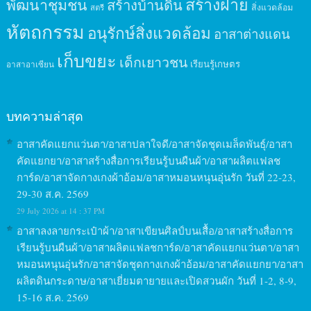
สร้างฝาย
พัฒนาชุมชน
สร้างบ้านดิน
สิ่งแวดล้อม
สตรี
หัตถกรรม
อนุรักษ์สิ่งแวดล้อม
อาสาต่างแดน
เก็บขยะ
เด็กเยาวชน
เรียนรู้เกษตร
อาสาอาเซียน
บทความล่าสุด
อาสาคัดแยกแว่นตา/อาสาปลาใจดี/อาสาจัดชุดเมล็ดพันธุ์/อาสา
คัดแยกยา/อาสาสร้างสื่อการเรียนรู้บนผืนผ้า/อาสาผลิตแฟลช
การ์ด/อาสาจัดกางเกงผ้าอ้อม/อาสาหมอนหนุนอุ่นรัก วันที่ 22-23,
29-30 ส.ค. 2569
29 July 2026 at 14 : 37 PM
อาสาลงลายกระเป๋าผ้า/อาสาเขียนศิลป์บนเสื้อ/อาสาสร้างสื่อการ
เรียนรู้บนผืนผ้า/อาสาผลิตแฟลชการ์ด/อาสาคัดแยกแว่นตา/อาสา
หมอนหนุนอุ่นรัก/อาสาจัดชุดกางเกงผ้าอ้อม/อาสาคัดแยกยา/อาสา
ผลิตดินกระดาษ/อาสาเยี่ยมตายายและเปิดสวนผัก วันที่ 1-2, 8-9,
15-16 ส.ค. 2569