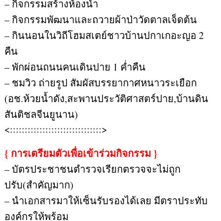
– กิจกรรมสร้างห้องน้ำ
– กิจกรรมพัฒนาและถวายผ้าป่าวัดตาลเจ็ดต้น
– กินนอนในวิถีโฮมสเตย์ชาวบ้านปกาเกอะญอ 2
คืน
– พักผ่อนถนนคนเดินปาย 1 ค่ำคืน
– ชมวิว ถ่ายรูป สัมผัสบรรยากาศหนาวระเยือก
(อช.ห้วยน้ำดัง,สะพานประวัติศาสตร์ปาย,บ้านดิน
สันติชลจีนยูนาน)
<:::::::::::::::::::::::::::::::>
{ การเตรียมตัวเพื่อเข้าร่วมกิจกรรม }
– บัตรประชาชนตำรวจเรียกตรวจจะไม่ถูก
ปรับ(สำคัญมาก)
– นำเอกสารมาให้เซ็นรับรองได้เลย มีตราประทับ
องค์กรให้พร้อม