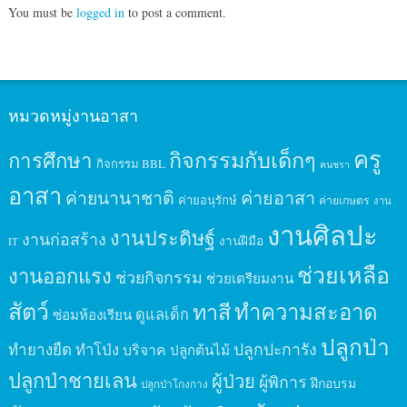
You must be
logged in
to post a comment.
หมวดหมู่งานอาสา
ครู
กิจกรรมกับเด็กๆ
การศึกษา
กิจกรรม BBL
คนชรา
อาสา
ค่ายนานาชาติ
ค่ายอาสา
ค่ายอนุรักษ์
ค่ายเกษตร
งาน
งานศิลปะ
งานประดิษฐ์
งานก่อสร้าง
งานฝีมือ
IT
ช่วยเหลือ
งานออกแรง
ช่วยกิจกรรม
ช่วยเตรียมงาน
สัตว์
ทาสี
ทำความสะอาด
ดูแลเด็ก
ซ่อมห้องเรียน
ปลูกป่า
ปลูกปะการัง
ทำยางยืด
ทำโป่ง
บริจาค
ปลูกต้นไม้
ปลูกป่าชายเลน
ผู้ป่วย
ผู้พิการ
ฝึกอบรม
ปลูกป่าโกงกาง